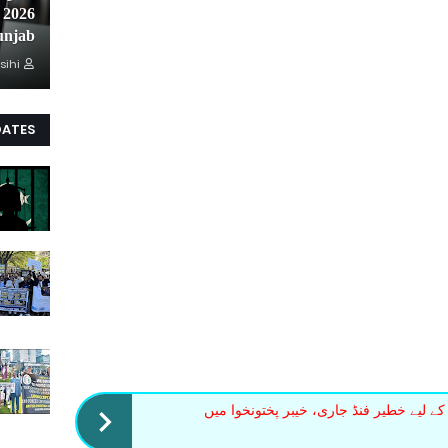
unjab
sihi
DATES
کے لیے خطیر فنڈ جاری، خیبر پختونخوا میں