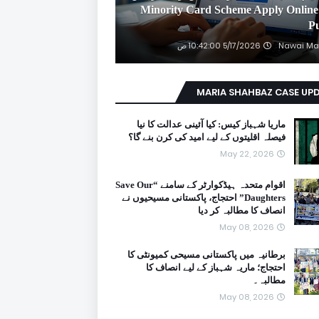
2026 Minority Card Scheme Apply Online
P
Nawai Ma
5/17/2026 10:42:00 ص
MARIA SHAHBAZ CASE UP
ماریا شہباز کیس: کیا آئینی عدالت کا نیا
فیصلہ اقلیتوں کے لیے امید کی کرن بنے گا؟
May 22, 2026
اقوام متحدہ ہیڈکوارٹر کے سامنے “Save Our
Daughters” احتجاج، پاکستانی مسیحیوں نے
انصاف کا مطالبہ کر دیا
May 08, 2026
برطانیہ میں پاکستانی مسیحی کمیونٹی کا
احتجاج؛ ماریہ شہباز کے لیے انصاف کا
مطالبہ۔
May 08, 2026