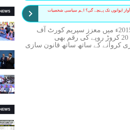
واز ایوانوں تک پہنچے گی؟ اہم سیاسی شخصیات
 NEWS
یاد رہے کہ سیموئیل پیارا نے 2015ء میں معزز سپریم کورٹ آف
پاکستان سے درخواست کر کے 20 کروڑ روپے کی رقم بھی
ی کروانے کے ساتھ ساتھ قانون سازی
 NEWS