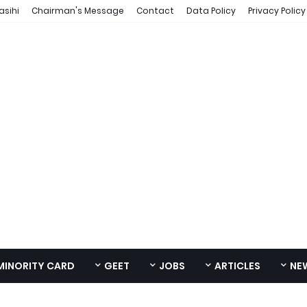
asihi
Chairman's Message
Contact
Data Policy
Privacy Policy
MINORITY CARD
GEET
JOBS
ARTICLES
NE