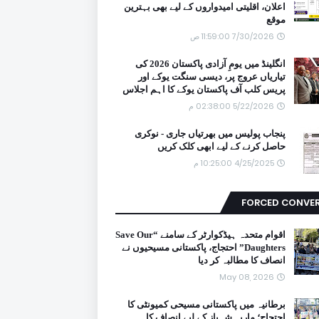
اعلان، اقلیتی امیدواروں کے لیے بھی بہترین
موقع
7/30/2026 11:59:00 ص
انگلینڈ میں یومِ آزادی پاکستان 2026 کی
تیاریاں عروج پر، دیسی سنگت یوکے اور
پریس کلب آف پاکستان یوکے کا اہم اجلاس
5/22/2026 02:38:00 م
پنجاب پولیس میں بھرتیاں جاری - نوکری
حاصل کرنے کے لیے ابھی کلک کریں
4/25/2025 10:25:00 م
FORCED CONVE
اقوام متحدہ ہیڈکوارٹر کے سامنے “Save Our
Daughters” احتجاج، پاکستانی مسیحیوں نے
انصاف کا مطالبہ کر دیا
May 08, 2026
برطانیہ میں پاکستانی مسیحی کمیونٹی کا
احتجاج؛ ماریہ شہباز کے لیے انصاف کا