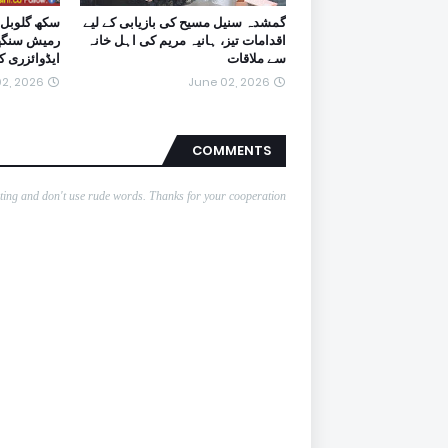
گمشدہ سنیل مسیح کی بازیابی کے لیے
سکھ گلوبل 
اقدامات تیز، ہانیہ مریم کی اہل خانہ
رمیش سنگھ ا
سے ملاقات
ایڈوائزری 
2, 2026
June 02, 2026
COMMENTS
nting and don't use rude words. Thanks for your cooperation