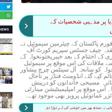
ا پر مذہبی شخصیات کے
 NEWS
فورم پاکستان کے چیئرمین سیموئیل نے
منعقدہ چیف جسٹس سپریم کورٹ آف
 کے اختتام کے بعد خیبرپختونخواہ کے
 سے ملاقات کی اس موقع پر سیموئیل
ونخواہ کو سانحہ آل سینٹس چرچ پیشاور
ائم کیے گئے انڈومنٹ فنڈز پر تاحال
تاثرہ مسیحی خاندانوں کو درپیش
 اس موقع پر امپلیمینٹیشن مینارٹی
زر عمانوئیل پرویز بھی موجود تھے۔
بی نے سندھ بھر میں خوشی کی لہر دوڑا دی