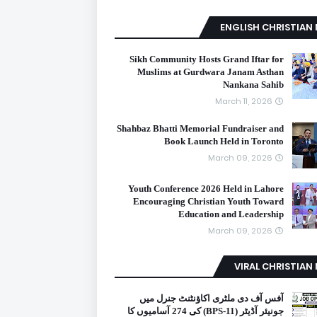
ENGLISH CHRISTIAN
Sikh Community Hosts Grand Iftar for
Muslims at Gurdwara Janam Asthan
Nankana Sahib
March 11, 2026
Shahbaz Bhatti Memorial Fundraiser and
Book Launch Held in Toronto
March 09, 2026
Youth Conference 2026 Held in Lahore
Encouraging Christian Youth Toward
Education and Leadership
March 09, 2026
VIRAL CHRISTIAN
آفس آف دی ملٹری اکاؤنٹنٹ جنرل میں
جونیئر آڈیٹر (BPS-11) کی 274 آسامیوں کا