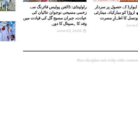
ایوارڈ کے حصول پر سردار
راولپنڈی: ڈالفن پولیس فائرنگ سے
روڑا کو مبارکباد، مینارٹی
زخمی مسیحی نوجوان عالیان کی
کونسل کا اظہارِ مسرت
عیادت، جبران مسیح گل کی قیادت میں
وفد کا ہسپتال کا دورہ
June 0
June 02, 2026
Show discipline and civility while comme