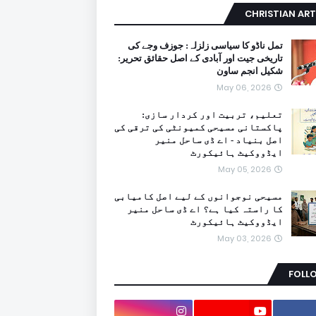
CHRISTIAN ART
تمل ناڈو کا سیاسی زلزلہ: جوزف وجے کی
تاریخی جیت اور آبادی کے اصل حقائق تحریر:
شکیل انجم ساون
May 06, 2026
تعلیم، تربیت اور کردار سازی:
پاکستانی مسیحی کمیونٹی کی ترقی کی
اصل بنیاد - اے ڈی ساحل منیر
ایڈووکیٹ ہائیکورٹ
May 05, 2026
مسیحی نوجوانوں کے لیے اصل کامیابی
کا راستہ کیا ہے؟ اے ڈی ساحل منیر
ایڈووکیٹ ہائیکورٹ
May 03, 2026
FOLL