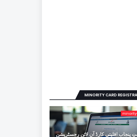
MINORITY CARD REGISTR
minority
ِ پنجاب اقلیتی کارڈ آن لائن رجسٹریشن