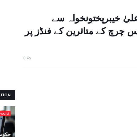
علیٰ خیبرپختونخواہ سے
 چرچ کے متاثرین کے فنڈز پر
0
ATION
-card
حکومت