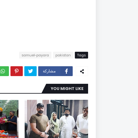
samuel-payara
pakistan
Tags
مشاركة
YOU MIGHT LIKE