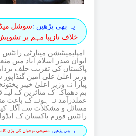
یہ بھی پڑھیں :
سوشل میڈی
خلاف نازیبا مہم پر تشویش
امپلیمینٹیشن مینارٹی رائٹس 
ایوان صدر اسلام آباد میں 
پاکستان کی تقریب حلف برداری
وزیر اعلیٰ علی امین گنڈاپور
پیارا نے وزیر اعلیٰ خیبر پخت
بم دھماکہ کے متاثرین کے لیے ق
عملدرآمد نہ ہونے کے باعث م
مسائل و مشکلات سے آگاہ کیا۔
رائٹس فورم پاکستان کے ایڈوائ
یہ بھی پڑھیں :
مسیحی نوجوان کی بڑی کامیا