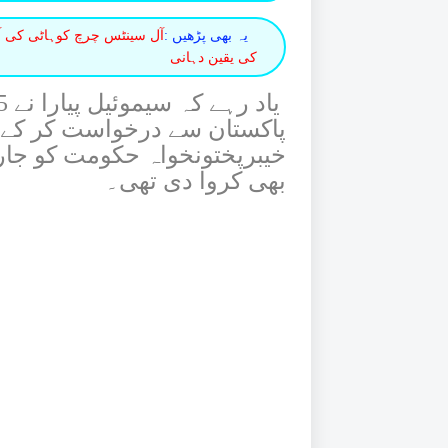
یہ بھی پڑھیں :
آل سینٹس چرچ کوہاٹی کی آ
کی یقین دہانی
خیبرپختونخواہ حکومت کو جار
بھی کروا دی تھی۔