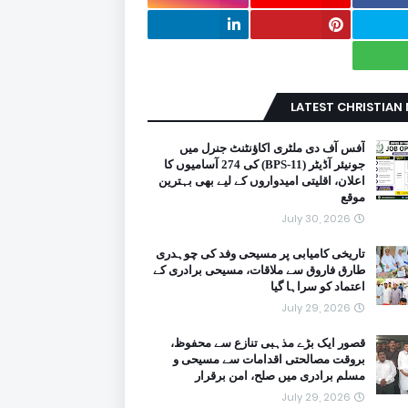
LATEST CHRISTIAN
آفس آف دی ملٹری اکاؤنٹنٹ جنرل میں
جونیئر آڈیٹر (BPS-11) کی 274 آسامیوں کا
اعلان، اقلیتی امیدواروں کے لیے بھی بہترین
موقع
July 30, 2026
تاریخی کامیابی پر مسیحی وفد کی چوہدری
طارق فاروق سے ملاقات، مسیحی برادری کے
اعتماد کو سراہا گیا
July 29, 2026
قصور ایک بڑے مذہبی تنازع سے محفوظ،
بروقت مصالحتی اقدامات سے مسیحی و
مسلم برادری میں صلح، امن برقرار
July 29, 2026