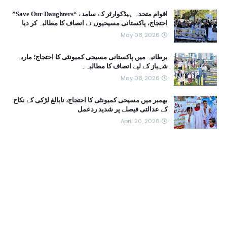
اقوام متحدہ ہیڈکوارٹر کے سامنے “Save Our Daughters”
احتجاج، پاکستانی مسیحیوں نے انصاف کا مطالبہ کر دیا
May 08, 2026
برطانیہ میں پاکستانی مسیحی کمیونٹی کا احتجاج؛ ماریہ
شہباز کے لیے انصاف کا مطالبہ۔
May 08, 2026
بھمبر میں مسیحی کمیونٹی کا احتجاج، نابالغ لڑکی کے نکاح
کے عدالتی فیصلے پر شدید ردعمل
April 20, 2026