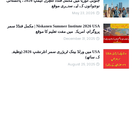
جنوبی کوریا میں مکمل فنڈڈ کلچرل کیمپ 2026 ، پاکستانی
نوجوانوں کے لیے سنہری موقع
May 23, 2026
Niskanen Summer Institute 2026 USA | مکمل فنڈڈ سمر
پروگرام، امریکہ میں مفت تعلیم کا موقع
December 31, 2025
USA میں ورلڈ بینک ٹریژری سمر انٹرنشپ 2026 (وظیفہ
کے ساتھ)
August 25, 2025