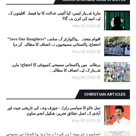
ماریا شہباز کیس: کیا آئینی عدالت کا نیا فیصلہ اقلیتوں کے
لیے امید کی کرن بنے گا؟
May 22, 2026
اقوام متحدہ ہیڈکوارٹر کے سامنے “Save Our Daughters”
احتجاج، پاکستانی مسیحیوں نے انصاف کا مطالبہ کر دیا
May 08, 2026
برطانیہ میں پاکستانی مسیحی کمیونٹی کا احتجاج؛ ماریہ
شہباز کے لیے انصاف کا مطالبہ۔
May 08, 2026
CHRISTIAN ARTICLES
تمل ناڈو کا سیاسی زلزلہ: جوزف وجے کی تاریخی جیت اور
آبادی کے اصل حقائق تحریر: شکیل انجم ساون
May 06, 2026
تعلیم، تربیت اور کردار سازی: پاکستانی مسیحی