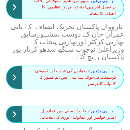
یہ بھی پڑھیں :
سیور مین شبیر مسیح کی ہلاکت
پر فیصل آباد میں احتجاج، مزدور تنظیموں کا
انصاف کا مطالبہ
نارووال پاکستان تحریک انصاف کے بانی
عمران خان کے دوست ،مشہورسابق
بھارتی کرکٹر اوربھارتی پنجاب کے
وزیراعلیٰ نوجوت سنگھ سدھو کرتار پور
پاکستان پہنچ گئے۔
یہ بھی پڑھیں :
نوجوانوں کی قیادت اور کمیونٹی
ڈویلپمنٹ کے حوالے سے سی ایس ایم قصور کی
کامیاب کانفرنس
یہ بھی پڑھیں :
پنجاب اسمبلی میں عمانوئیل
اطہر جولیس اور عمانوئیل غوری کی ملاقات،