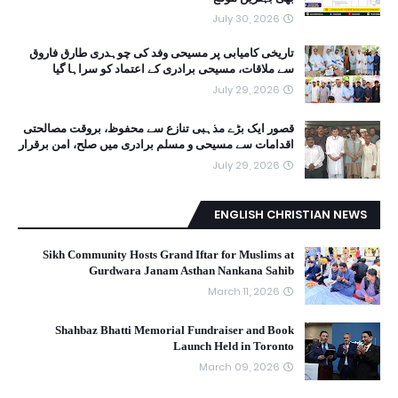
July 30, 2026
تاریخی کامیابی پر مسیحی وفد کی چوہدری طارق فاروق
سے ملاقات، مسیحی برادری کے اعتماد کو سراہا گیا
July 29, 2026
قصور ایک بڑے مذہبی تنازع سے محفوظ، بروقت مصالحتی
اقدامات سے مسیحی و مسلم برادری میں صلح، امن برقرار
July 29, 2026
ENGLISH CHRISTIAN NEWS
Sikh Community Hosts Grand Iftar for Muslims at
Gurdwara Janam Asthan Nankana Sahib
March 11, 2026
Shahbaz Bhatti Memorial Fundraiser and Book
Launch Held in Toronto
March 09, 2026