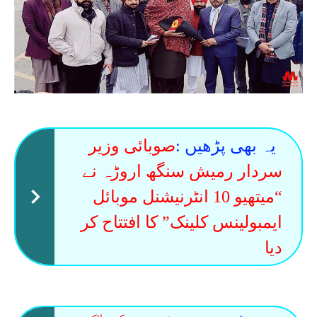
یہ بھی پڑھیں :
صوبائی وزیر
سردار رمیش سنگھ اروڑہ نے
“میتھیو 10 انٹرنیشنل موبائل
ایمبولینس کلینک” کا افتتاح کر
دیا