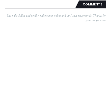
COMMENTS
Show discipline and civility while commenting and don't use rude words. Thanks for
your cooperation