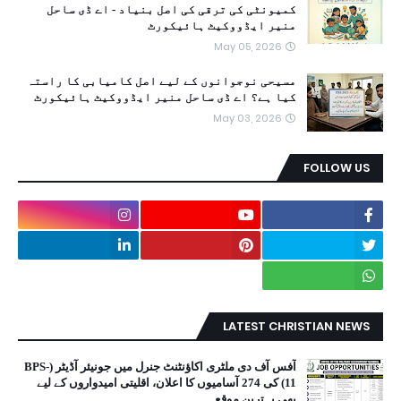
کمیونٹی کی ترقی کی اصل بنیاد - اے ڈی ساحل
منیر ایڈووکیٹ ہائیکورٹ
May 05, 2026
مسیحی نوجوانوں کے لیے اصل کامیابی کا راستہ
کیا ہے؟ اے ڈی ساحل منیر ایڈووکیٹ ہائیکورٹ
May 03, 2026
FOLLOW US
LATEST CHRISTIAN NEWS
آفس آف دی ملٹری اکاؤنٹنٹ جنرل میں جونیئر آڈیٹر (BPS-
11) کی 274 آسامیوں کا اعلان، اقلیتی امیدواروں کے لیے
بھی بہترین موقع