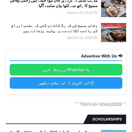
مذہب تبدیل نہ کرنے پر جان لیوا حملے میں زخمی وقاص
مسیح کا ہاتھ سے لکھا بیان سامنے آگیا
March 28, 2025
وقاص مسیح کی شہ رگ کاٹ دی گئی کہ مقدس اوراق
کو ہاتھے لگانے سے وہ پلید ہوجاتے ہیں
March 23, 2025
📢 Advertise With Us
📞 WhatsApp پر رابطہ کریں
📦 اپنے کاروبار کے لیے پیکجز دیکھیں
```
```html id="sticky2026"
SCHOLARSHIPS