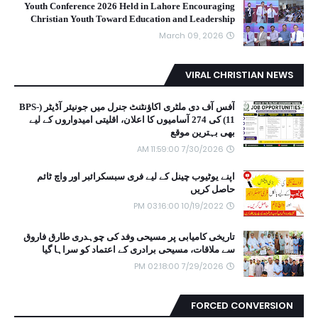
Youth Conference 2026 Held in Lahore Encouraging
Christian Youth Toward Education and Leadership
March 09, 2026
VIRAL CHRISTIAN NEWS
آفس آف دی ملٹری اکاؤنٹنٹ جنرل میں جونیئر آڈیٹر (BPS-
11) کی 274 آسامیوں کا اعلان، اقلیتی امیدواروں کے لیے
بھی بہترین موقع
7/30/2026 11:59:00 AM
اپنے یوٹیوب چینل کے لیے فری سبسکرائبر اور واچ ٹائم
حاصل کریں
10/19/2022 03:16:00 PM
تاریخی کامیابی پر مسیحی وفد کی چوہدری طارق فاروق
سے ملاقات، مسیحی برادری کے اعتماد کو سراہا گیا
7/29/2026 02:18:00 PM
FORCED CONVERSION