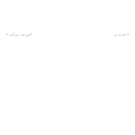
جدید تر
اس سے پرانی