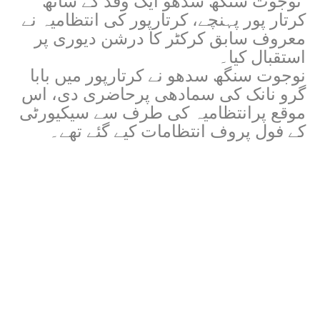
نوجوت سنگھ سدھو ایک وفد کے ساتھ
کرتار پور پہنچے، کرتارپور کی انتظامیہ نے
معروف سابق کرکٹر کا درشن دیوری پر
استقبال کیا۔
نوجوت سنگھ سدھو نے کرتارپور میں بابا
گرو نانک کی سمادھی پرحاضری دی، اس
موقع پرانتظامیہ کی طرف سے سیکیورٹی
کے فول پروف انتظامات کیے گئے تھے۔