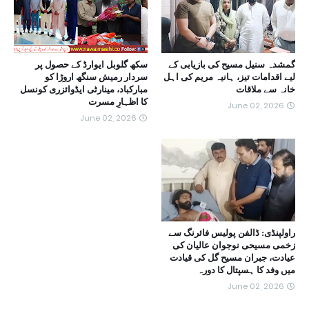
گمشدہ سنیل مسیح کی بازیابی کے
سکھ گلوبل ایوارڈ کے حصول پر
لیے اقدامات تیز، ہانیہ مریم کی اہل
سردار رمیش سنگھ اروڑا کو
خانہ سے ملاقات
مبارکباد، مینارٹی ایڈوائزری کونسل
کا اظہارِ مسرت
June 02, 2026
June 02, 2026
راولپنڈی: ڈالفن پولیس فائرنگ سے
زخمی مسیحی نوجوان عالیان کی
عیادت، جبران مسیح گل کی قیادت
میں وفد کا ہسپتال کا دورہ
June 02, 2026