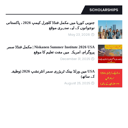
SCHOLARSHIPS
جنوبی کوریا میں مکمل فنڈڈ کلچرل کیمپ 2026 ، پاکستانی
نوجوانوں کے لیے سنہری موقع
May 23, 2026
Niskanen Summer Institute 2026 USA | مکمل فنڈڈ سمر
پروگرام، امریکہ میں مفت تعلیم کا موقع
December 31, 2025
USA میں ورلڈ بینک ٹریژری سمر انٹرنشپ 2026 (وظیفہ
کے ساتھ)
August 25, 2025