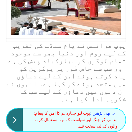
پوپ فرانسس نے پام سنڈے کی تقریب
کے لیے روم اور دنیا بھر سے موجود
تمام لوگوں کو مبارکباد پیش کی ہے
اور سب سے خاص طور پر یوکرین کو
یاد کرتے ہوئے امن کے لیے دعاؤں
میں متحد ہونے کو کہا ہے۔ انہوں نے
ان دنوں میں دعاؤں کے لیے سب کا
شکریہ ادا
کیا ہے۔
یہ بھی پڑھیں :
پوپ لیو چہاردہم کا امن کا پیغام:
مذہب کو جنگ اور سیاست کے لیے استعمال کرنے
والوں کے لیے سخت تنبیہ