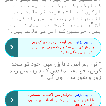
کے لوگوں کی یوکرین کے پسے ہوئے
لوگوں کے ساتھ قربت کی علامت ہے۔
انہوں نے اس بات کو بھی یاد کیا کہ
آج "وہ زیتون کی شاخیں پیش کر رہے
ہیں، جومسیح کے امن کی علامت ہیں۔
"
یہ بھی پڑھیں :
پوپ لیو چہار دہم کی کیمرون
میں تاریخی اپیل — “امن کو صرف نعرہ نہیں
بلکہ عملی زندگی بنائیں”
"
آئیے ہم اپنی دعا ؤں میں خود کو متحد
کریں، جو ہفتہ مقدس کے دنوں میں زیادہ
زور و شور سے ہوں گی۔
"
یہ بھی پڑھیں :
نیدرلینڈز میں پاکستانی مسیحیوں
کا احتجاج، ماریہ شہباز کے لیے انصاف اور مذہبی
آزادی کا مطالبہ