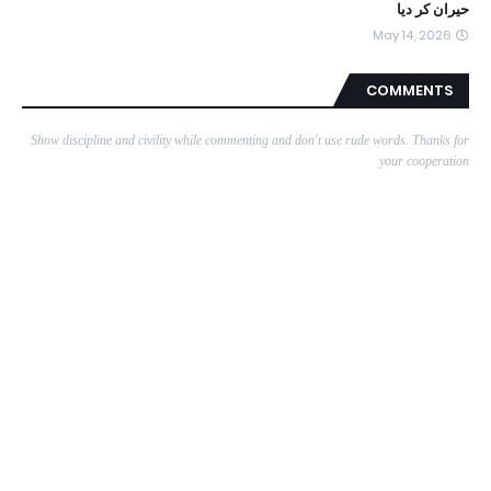
حیران کر دیا
May 14, 2026
COMMENTS
Show discipline and civility while commenting and don't use rude words. Thanks for
your cooperation