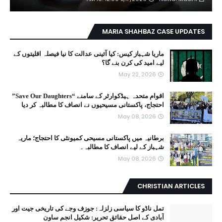
MARIA SHAHBAZ CASE UPDATES
ماریا شہباز کیس: کیا آئینی عدالت کا نیا فیصلہ اقلیتوں کے
لیے امید کی کرن بنے گا؟
May 22, 2026
اقوام متحدہ ہیڈکوارٹر کے سامنے “Save Our Daughters”
احتجاج، پاکستانی مسیحیوں نے انصاف کا مطالبہ کر دیا
May 08, 2026
برطانیہ میں پاکستانی مسیحی کمیونٹی کا احتجاج؛ ماریہ
شہباز کے لیے انصاف کا مطالبہ۔
May 08, 2026
CHRISTIAN ARTICLES
تمل ناڈو کا سیاسی زلزلہ: جوزف وجے کی تاریخی جیت اور
آبادی کے اصل حقائق تحریر: شکیل انجم ساون