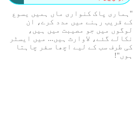
"
ہماری پاک کنواری ماں ہمیں یسوع
کے قریب رہنے میں مدد کرے، ان
لوگوں میں جو مصیبت میں ہیں،
نکالے گئے، لاوارث ہیں... میں ایسٹر
کی طرف سب کے لیے اچھا سفر چاہتا
ہوں
!"