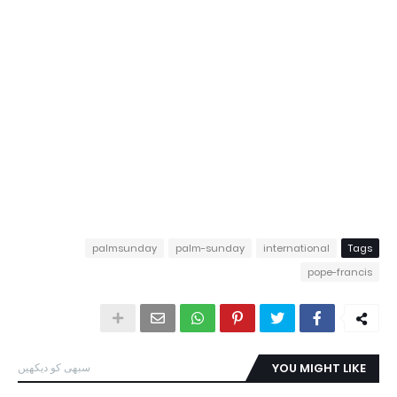
palmsunday
palm-sunday
international
Tags
pope-francis
YOU MIGHT LIKE
سبھی کو دیکھیں