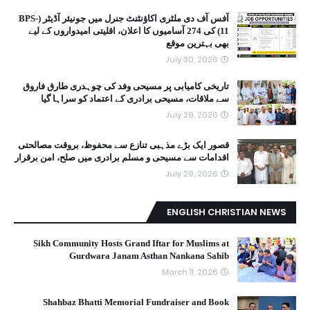
آفس آف دی ملٹری اکاؤنٹنٹ جنرل میں جونیئر آڈیٹر (BPS-
11) کی 274 آسامیوں کا اعلان، اقلیتی امیدواروں کے لیے
بھی بہترین موقع
July 30, 2026
تاریخی کامیابی پر مسیحی وفد کی چوہدری طارق فاروق
سے ملاقات، مسیحی برادری کے اعتماد کو سراہا گیا
July 29, 2026
قصور ایک بڑے مذہبی تنازع سے محفوظ، بروقت مصالحتی
اقدامات سے مسیحی و مسلم برادری میں صلح، امن برقرار
July 29, 2026
ENGLISH CHRISTIAN NEWS
Sikh Community Hosts Grand Iftar for Muslims at
Gurdwara Janam Asthan Nankana Sahib
March 11, 2026
Shahbaz Bhatti Memorial Fundraiser and Book