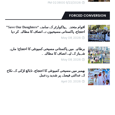
5/22/2026 02:38:00 PM
FORCED CONVERSION
اقوام متحدہ ہیڈکوارٹر کے سامنے “Save Our Daughters”
احتجاج، پاکستانی مسیحیوں نے انصاف کا مطالبہ کر دیا
May 08, 2026
برطانیہ میں پاکستانی مسیحی کمیونٹی کا احتجاج؛ ماریہ
شہباز کے لیے انصاف کا مطالبہ۔
May 08, 2026
بھمبر میں مسیحی کمیونٹی کا احتجاج، نابالغ لڑکی کے نکاح
کے عدالتی فیصلے پر شدید ردعمل
April 20, 2026