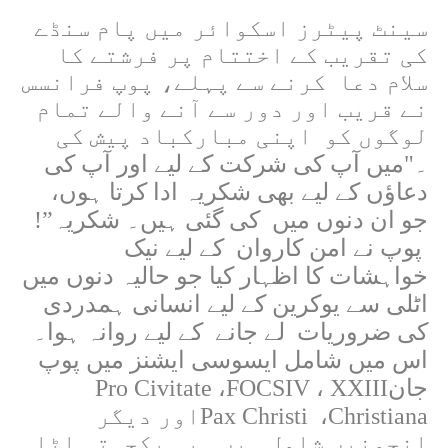
سینٹ پیٹرز اسکوائر میں پام سنڈے
کی تقریب کے اختتام پر فرشتے کا
سلام دعا کرنے سے پہلے، پوپ فرانسس
نے قریب اور دور سے آنے والے تمام
لوگوں کو اپنی مبارکباد پیش کی
۔
"
میں آپ کی شرکت کے لیے اور آپ کی
دعاؤں کے لیے بھی شکریہ ادا کرتا ہوں،
جو ان دنوں میں کی گئی ہیں۔ شکریہ
!”
پوپ نے امن کاروان کے لیے نیک
خواہشات کا اظہار کیا جو حالیہ دنوں میں
اٹلی سے یوکرین کے لیے انسانی ہمدردی
کی ضروریات لے جانے کے لیے روانہ ہوا۔
اس میں شامل ایسوسی ایشنز میں پوپ
جان
XXIII
،
FOCSIV
،
Pro Civitate
Christiana
،
Pax Christi
اور دیگر
انجمنیں شامل ہیں۔ یہ یکجہتی اٹلی