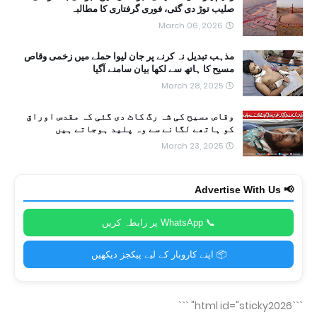
صلیب توڑ دی گئی، فوری گرفتاری کا مطالبہ
March 06, 2026
مذہب تبدیل نہ کرنے پر جان لیوا حملے میں زخمی وقاص
مسیح کا ہاتھ سے لکھا بیان سامنے آگیا
March 28, 2025
وقاص مسیح کی شہ رگ کاٹ دی گئی کہ مقدس اوراق
کو ہاتھے لگانے سے وہ پلید ہوجاتے ہیں
March 23, 2025
📢 Advertise With Us
📞 WhatsApp پر رابطہ کریں
📦 اپنے کاروبار کے لیے پیکجز دیکھیں
```
```html id="sticky2026"