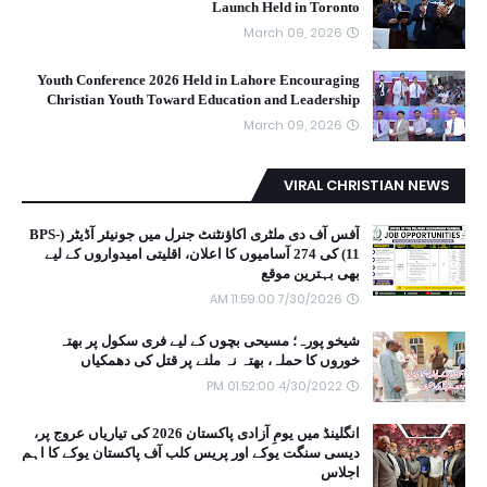
Launch Held in Toronto
March 09, 2026
Youth Conference 2026 Held in Lahore Encouraging
Christian Youth Toward Education and Leadership
March 09, 2026
VIRAL CHRISTIAN NEWS
آفس آف دی ملٹری اکاؤنٹنٹ جنرل میں جونیئر آڈیٹر (BPS-
11) کی 274 آسامیوں کا اعلان، اقلیتی امیدواروں کے لیے
بھی بہترین موقع
7/30/2026 11:59:00 AM
شیخو پورہ؛ مسیحی بچوں کے لیے فری سکول پر بھتہ
خوروں کا حملہ، بھتہ نہ ملنے پر قتل کی دھمکیاں
4/30/2022 01:52:00 PM
انگلینڈ میں یومِ آزادی پاکستان 2026 کی تیاریاں عروج پر،
دیسی سنگت یوکے اور پریس کلب آف پاکستان یوکے کا اہم
اجلاس