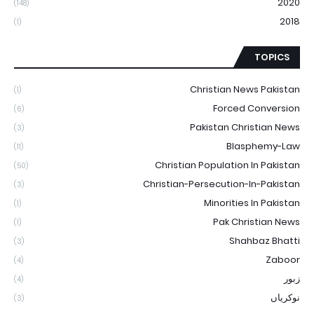
2020
(148)
2018
(1)
TOPICS
Christian News Pakistan
(1)
Forced Conversion
(6)
Pakistan Christian News
(3)
Blasphemy-Law
(11)
Christian Population In Pakistan
(50)
Christian-Persecution-In-Pakistan
(3)
Minorities In Pakistan
(1)
Pak Christian News
(1)
Shahbaz Bhatti
(3)
Zaboor
(4)
زبور
(4)
نوکریاں
(3)