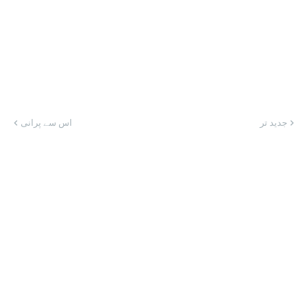
جدید تر
اس سے پرانی