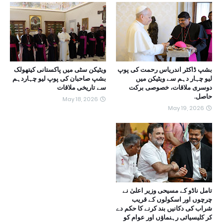
بشپ ڈاکٹر اندریاس رحمت کی پوپ
ویٹیکن سٹی میں پاکستانی کیتھولک
لیو چہار دہم سے ویٹیکن میں
بشپ صاحبان کی پوپ لیو چہاردہم
دوسری ملاقات، خصوصی برکت
سے تاریخی ملاقات
حاصل.
May 18, 2026
May 19, 2026
تامل ناڈو کے مسیحی وزیر اعلیٰ نے
چرچوں اور اسکولوں کے قریب
شراب کی دکانیں بند کرنے کا حکم دے
کر کلیسیائی رہنماؤں اور عوام کو