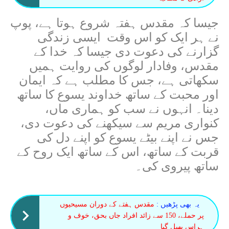
جیسا کہ مقدس ہفتہ شروع ہوتا ہے، پوپ
نے ہر ایک کو اس وقت ایسی زندگی
گزارنے کی دعوت دی جیسا کہ خدا کے
مقدس، وفادار لوگوں کی روایت ہمیں
سکھاتی ہے، جس کا مطلب ہے کہ ایمان
اور محبت کے ساتھ خداوند یسوع کا ساتھ
دینا۔ انہوں نے سب کو ہماری ماں،
کنواری مریم سے سیکھنے کی دعوت دی،
جس نے اپنے بیٹے یسوع کو اپنے دل کی
قربت کے ساتھ، اس کے ساتھ ایک روح کے
ساتھ پیروی کی۔
یہ بھی پڑھیں :
مقدس ہفتے کے دوران مسیحیوں
پر حملے، 150 سے زائد افراد جاں بحق، خوف و
ہراس پھیل گیا