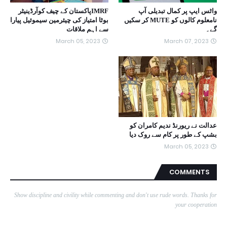
واٹس ایپ پر کمال تبدیلی آپ
IMRFپاکستان کے چیف کوآرڈینیٹر
نامعلوم کالوں کو MUTE کر سکیں
بوٹا امتیاز کی چیئرمین سیموئیل پیارا
گے۔
سے اہم ملاقات
March 05, 2023
March 07, 2023
عدالت نے ریورنڈ ندیم کامران کو
بشپ کے طور پر کام سے روک دیا
March 05, 2023
COMMENTS
Show discipline and civility while commenting and don't use rude words. Thanks for
your cooperation