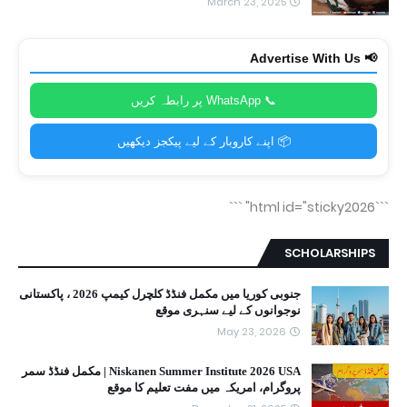
March 23, 2025
📢 Advertise With Us
📞 WhatsApp پر رابطہ کریں
📦 اپنے کاروبار کے لیے پیکجز دیکھیں
```
```html id="sticky2026"
SCHOLARSHIPS
جنوبی کوریا میں مکمل فنڈڈ کلچرل کیمپ 2026 ، پاکستانی
نوجوانوں کے لیے سنہری موقع
May 23, 2026
Niskanen Summer Institute 2026 USA | مکمل فنڈڈ سمر
پروگرام، امریکہ میں مفت تعلیم کا موقع