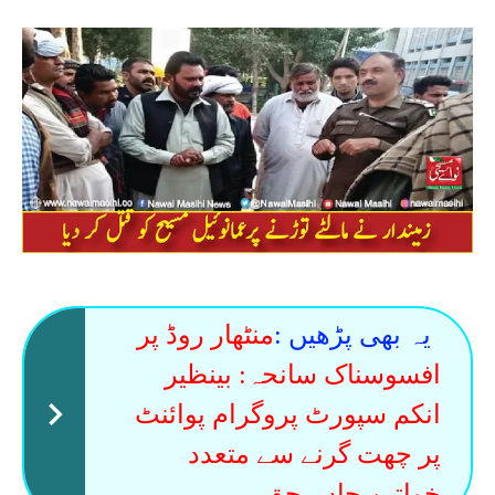
یہ بھی پڑھیں :
منٹھار روڈ پر
افسوسناک سانحہ: بینظیر
انکم سپورٹ پروگرام پوائنٹ
پر چھت گرنے سے متعدد
خواتین جاں بحق