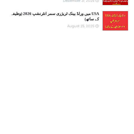
December 31, 2025
USA میں ورلڈ بینک ٹریژری سمر انٹرنشپ 2026 (وظیفہ
کے ساتھ)
August 25, 2025