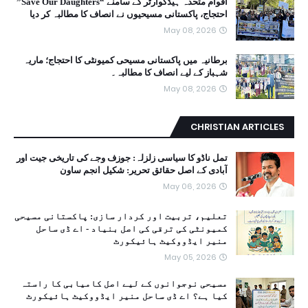
اقوام متحدہ ہیڈکوارٹر کے سامنے “Save Our Daughters”
احتجاج، پاکستانی مسیحیوں نے انصاف کا مطالبہ کر دیا
May 08, 2026
برطانیہ میں پاکستانی مسیحی کمیونٹی کا احتجاج؛ ماریہ
شہباز کے لیے انصاف کا مطالبہ۔
May 08, 2026
CHRISTIAN ARTICLES
تمل ناڈو کا سیاسی زلزلہ: جوزف وجے کی تاریخی جیت اور
آبادی کے اصل حقائق تحریر: شکیل انجم ساون
May 06, 2026
تعلیم، تربیت اور کردار سازی: پاکستانی مسیحی
کمیونٹی کی ترقی کی اصل بنیاد - اے ڈی ساحل
منیر ایڈووکیٹ ہائیکورٹ
May 05, 2026
مسیحی نوجوانوں کے لیے اصل کامیابی کا راستہ
کیا ہے؟ اے ڈی ساحل منیر ایڈووکیٹ ہائیکورٹ