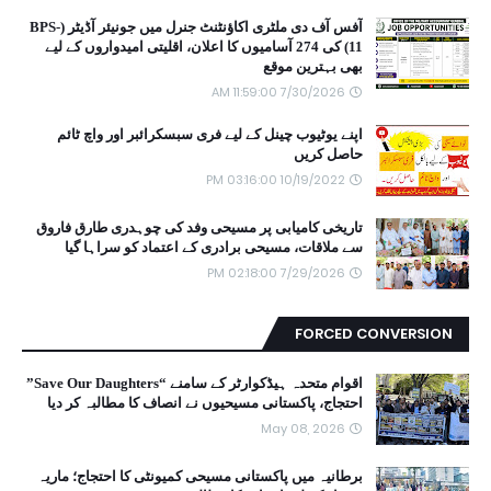
آفس آف دی ملٹری اکاؤنٹنٹ جنرل میں جونیئر آڈیٹر (BPS-
11) کی 274 آسامیوں کا اعلان، اقلیتی امیدواروں کے لیے
بھی بہترین موقع
7/30/2026 11:59:00 AM
اپنے یوٹیوب چینل کے لیے فری سبسکرائبر اور واچ ٹائم
حاصل کریں
10/19/2022 03:16:00 PM
تاریخی کامیابی پر مسیحی وفد کی چوہدری طارق فاروق
سے ملاقات، مسیحی برادری کے اعتماد کو سراہا گیا
7/29/2026 02:18:00 PM
FORCED CONVERSION
اقوام متحدہ ہیڈکوارٹر کے سامنے “Save Our Daughters”
احتجاج، پاکستانی مسیحیوں نے انصاف کا مطالبہ کر دیا
May 08, 2026
برطانیہ میں پاکستانی مسیحی کمیونٹی کا احتجاج؛ ماریہ