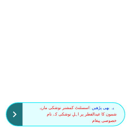
یہ بھی پڑھیں :
اسسٹنٹ کمشنر نوشکی ماریہ
شمون کا عیدالفطر پر اہلِ نوشکی کے نام
خصوصی پیغام