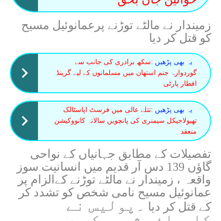
زمیندار نے مالٹے توڑنے پرعمانوئیل مسیح
کو قتل کر دیا
یہ بھی پڑھیں :
سکھ برادری کی جانب سے
گوردوارہ جنم استھان میں مسلمانوں کے لیے گرینڈ
افطار پارٹی
یہ بھی پڑھیں :
تتلے عالی میں فرسٹ اپاسٹالک
تھیولاجیکل سیمنری کی پانچویں سالانہ کانووکیشن
منعقد
تفصیلات کے مطابق جہانیاں کے نواحی
گاؤں 139 دس آر قدیم میں انسانیت سوز
واقعہ ، زمیندار نے مالٹے توڑنے کےالزام پر
عمانوئیل مسیح نامی شخص کو تشدد کر
۔
پولیس نے
کے قتل کر دیا
کاروائی شروع کر دی۔