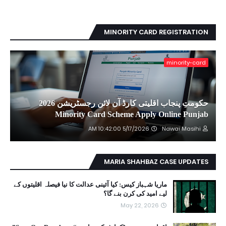
MINORITY CARD REGISTRATION
minority-card
حکومتِ پنجاب اقلیتی کارڈ آن لائن رجسٹریشن 2026
Minority Card Scheme Apply Online Punjab
5/17/2026 10:42:00 AM
Nawai Masihi
MARIA SHAHBAZ CASE UPDATES
ماریا شہباز کیس: کیا آئینی عدالت کا نیا فیصلہ اقلیتوں کے
لیے امید کی کرن بنے گا؟
May 22, 2026