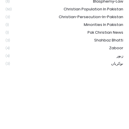
Blasphemy-Law
(11)
Christian Population In Pakistan
(50)
Christian-Persecution-In-Pakistan
(3)
Minorities In Pakistan
(1)
Pak Christian News
(1)
Shahbaz Bhatti
(3)
Zaboor
(4)
زبور
(4)
نوکریاں
(3)