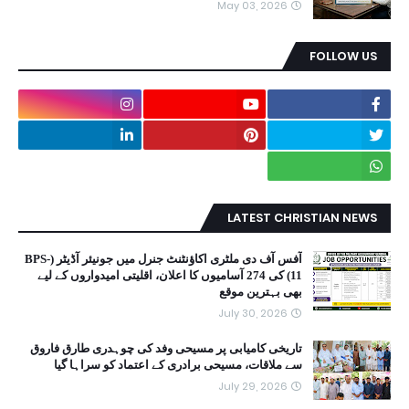
May 03, 2026
FOLLOW US
LATEST CHRISTIAN NEWS
آفس آف دی ملٹری اکاؤنٹنٹ جنرل میں جونیئر آڈیٹر (BPS-
11) کی 274 آسامیوں کا اعلان، اقلیتی امیدواروں کے لیے
بھی بہترین موقع
July 30, 2026
تاریخی کامیابی پر مسیحی وفد کی چوہدری طارق فاروق
سے ملاقات، مسیحی برادری کے اعتماد کو سراہا گیا
July 29, 2026