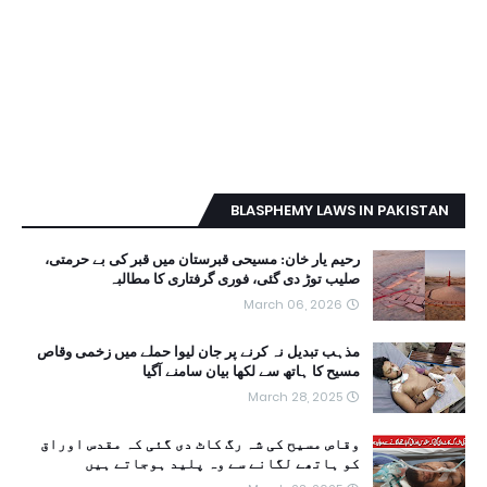
BLASPHEMY LAWS IN PAKISTAN
رحیم یار خان: مسیحی قبرستان میں قبر کی بے حرمتی،
صلیب توڑ دی گئی، فوری گرفتاری کا مطالبہ
March 06, 2026
مذہب تبدیل نہ کرنے پر جان لیوا حملے میں زخمی وقاص
مسیح کا ہاتھ سے لکھا بیان سامنے آگیا
March 28, 2025
وقاص مسیح کی شہ رگ کاٹ دی گئی کہ مقدس اوراق
کو ہاتھے لگانے سے وہ پلید ہوجاتے ہیں