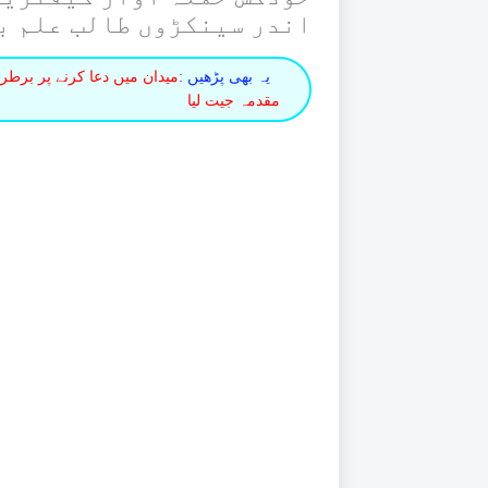
اندر سینکڑوں طالب علم ب
یہ بھی پڑھیں :
میدان میں دعا کرنے پر بر
مقدمہ جیت لیا