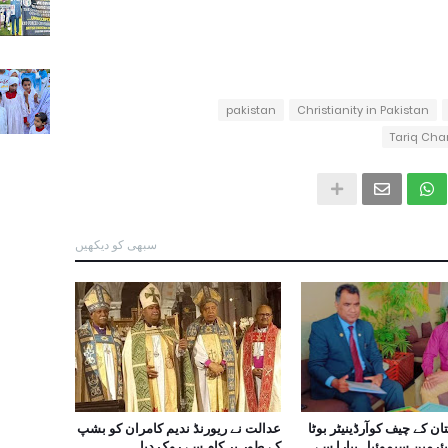
pakistan
Christianity in Pakistan
Tariq Ch
سبھی کو دیکھیں
کستان کے چیف کوآرڈینیٹر بوٹا
عدالت نے ریورنڈ ندیم کامران کو بشپ
یئرمین سیموئیل پیارا سے
کے طور پر کام سے روک دیا