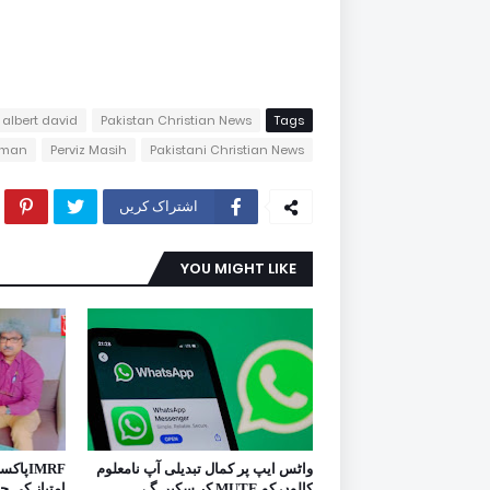
albert david
Pakistan Christian News
Tags
aman
Perviz Masih
Pakistani Christian News
اشتراک کریں
YOU MIGHT LIKE
واٹس ایپ پر کمال تبدیلی آپ نامعلوم
IMRFپا
کالوں کو MUTE کر سکیں گے۔
امتیاز کی چ