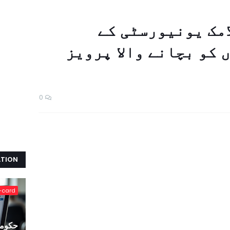
امک یونیورسٹی کے
 کو بچانے والا پرویز
0
ATION
-card
حکومت