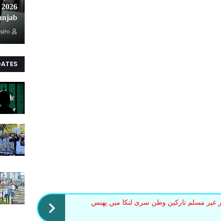
unjab
sihi
DATES
 غیر مسلم تارکین وطن سری لنکا میں پھنس