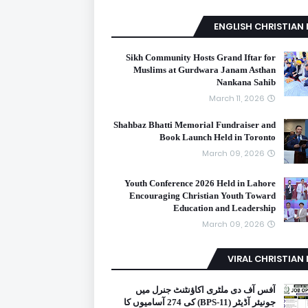
ENGLISH CHRISTIAN
Sikh Community Hosts Grand Iftar for
Muslims at Gurdwara Janam Asthan
Nankana Sahib
March 11, 2026
Shahbaz Bhatti Memorial Fundraiser and
Book Launch Held in Toronto
March 09, 2026
Youth Conference 2026 Held in Lahore
Encouraging Christian Youth Toward
Education and Leadership
March 09, 2026
VIRAL CHRISTIAN
آفس آف دی ملٹری اکاؤنٹنٹ جنرل میں
جونیئر آڈیٹر (BPS-11) کی 274 آسامیوں کا