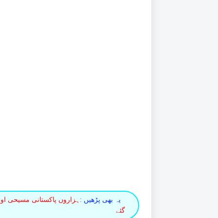
یہ بھی پڑھیں :
ہزاروں پاکستانی مسیحی اور
گئے