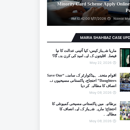
2026 Minority Card Scheme Apply Online
P
5/17/2026 10:42:00 AM
Nawai Ma
MARIA SHAHBAZ CASE UP
ماریا شہباز کیس: کیا آئینی عدالت کا نیا
فیصلہ اقلیتوں کے لیے امید کی کرن بنے گا؟
May 22, 2026
اقوام متحدہ ہیڈکوارٹر کے سامنے “Save Our
Daughters” احتجاج، پاکستانی مسیحیوں نے
انصاف کا مطالبہ کر دیا
May 08, 2026
برطانیہ میں پاکستانی مسیحی کمیونٹی کا
احتجاج؛ ماریہ شہباز کے لیے انصاف کا
مطالبہ۔
May 08, 2026