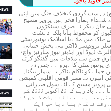
ر جاوید باجوہ
 NEWS
 واچ) دہشت گردی کیخلاف جنگ میں اپنی
لے شہداء ہمارا فخر ہیں پرویز مسیح
نی جان دیکر نہ صرف سینکڑوں
وں کو محفوظ بنایا بلکہ دہشت
 خاک میں ملا دیا اسلامک یونیورسٹی
لر پروفیسر ڈاکٹر نبی بخش جمانی
رٹ ڈیوڈ اور ایڈیٹر نیوز منارٹیز واچ/
رق چمن سے ملاقات میں گفتگو کرتے
ری یونیورسٹی کا ہیرو ہے جس نے
لے کو ناکام بناکر بے شمار بیگناہ
ی انھوں نے ممبر قومی اقلیتی کمیشن
کی پرویز مسیح کے لئے سول صدراتی
ایوارڈ کی کاوش کو بھی سراہا ۔۔۔ یاد رہے کہ 20 اکتوبر 2009 کو
 NEWS
سٹی میں ہونے والے دہشت گردی کے
 وقت ناکام بنا دیا جب ایک
 میں داخل ہونے جارہا تھا جہاں