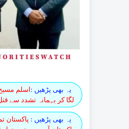
یہ بھی پڑھیں :
اسلم مسیح 
لگا کر بہمانہ تشدد سے قتل 
یہ بھی پڑھیں :
پاکستان تما