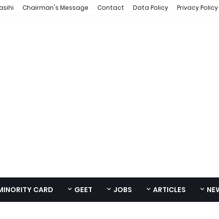
asihi
Chairman's Message
Contact
Data Policy
Privacy Policy
MINORITY CARD
GEET
JOBS
ARTICLES
NE