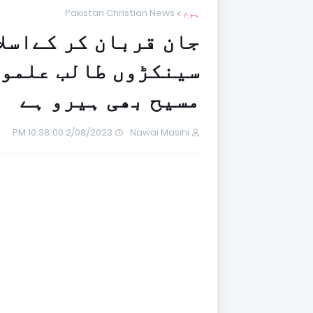
ہوم
Pakistan Christian News
جان قربان کر کےاسل
سینکڑوں طالب علموں
مسیح بھی ہیرو ہے
2/08/2023 10:38:00 PM
Nawai Masihi