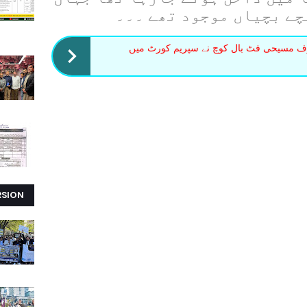
چے بچیاں موجود تھے ۔۔۔
طرف مسیحی فٹ بال کوچ نے سپریم کورٹ میں
RSION