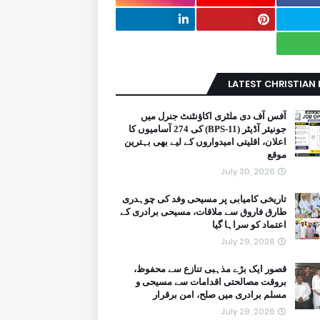
LATEST CHRISTIAN
آفس آف دی ملٹری اکاؤنٹنٹ جنرل میں
جونیئر آڈیٹر (BPS-11) کی 274 آسامیوں کا
اعلان، اقلیتی امیدواروں کے لیے بھی بہترین
موقع
July 30, 2026
تاریخی کامیابی پر مسیحی وفد کی چوہدری
طارق فاروق سے ملاقات، مسیحی برادری کے
اعتماد کو سراہا گیا
July 29, 2026
قصور ایک بڑے مذہبی تنازع سے محفوظ،
بروقت مصالحتی اقدامات سے مسیحی و
مسلم برادری میں صلح، امن برقرار
July 29, 2026