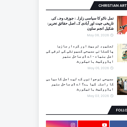
CHRISTIAN ART
تمل ناڈو کا سیاسی زلزلہ: جوزف وجے کی
تاریخی جیت اور آبادی کے اصل حقائق تحریر:
شکیل انجم ساون
May 06, 2026
تعلیم، تربیت اور کردار سازی:
پاکستانی مسیحی کمیونٹی کی ترقی کی
اصل بنیاد - اے ڈی ساحل منیر
ایڈووکیٹ ہائیکورٹ
May 05, 2026
مسیحی نوجوانوں کے لیے اصل کامیابی
کا راستہ کیا ہے؟ اے ڈی ساحل منیر
ایڈووکیٹ ہائیکورٹ
May 03, 2026
FOLL