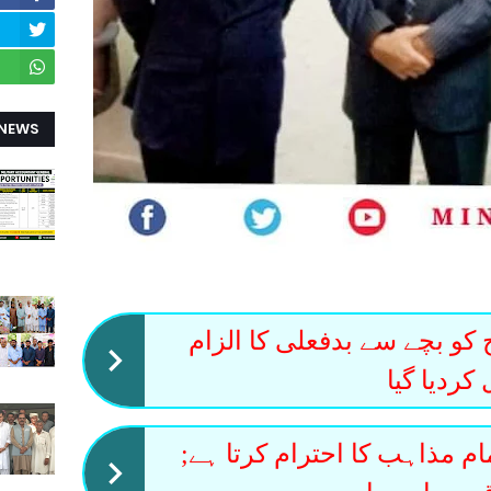
 NEWS
کو بچے سے بدفعلی کا الزام
کردیا گیا
م مذاہب کا احترام کرتا ہے;