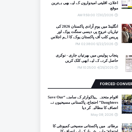
اعلان، اقلیتی امیدواروں کے لیے بھی بہترین
موقع
7/30/2026 11:59:00 AM
انگلینڈ میں یومِ آزادی پاکستان 2026 کی
تیاریاں عروج پر، دیسی سنگت یوکے اور
پریس کلب آف پاکستان یوکے کا اہم اجلاس
5/22/2026 02:38:00 PM
پنجاب پولیس میں بھرتیاں جاری - نوکری
حاصل کرنے کے لیے ابھی کلک کریں
4/25/2025 10:25:00 PM
FORCED CONVE
اقوام متحدہ ہیڈکوارٹر کے سامنے “Save Our
Daughters” احتجاج، پاکستانی مسیحیوں نے
انصاف کا مطالبہ کر دیا
May 08, 2026
برطانیہ میں پاکستانی مسیحی کمیونٹی کا
احتجاج؛ ماریہ شہباز کے لیے انصاف کا