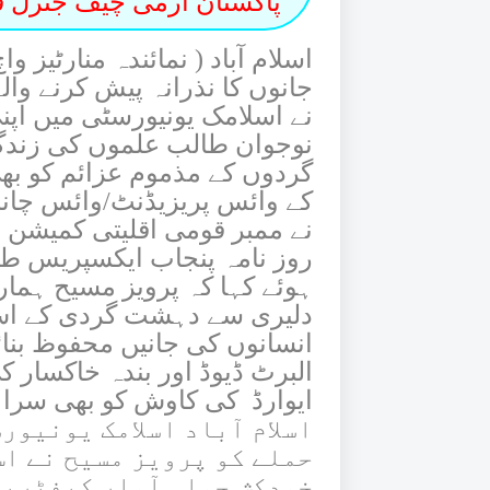
پاکستان آرمی چیف جنرل قم
اسلام آباد ( نمائندہ منارٹیز
جانوں کا نذرانہ پیش کرنے وا
نے اسلامک یونیورسٹی میں اپ
نوجوان طالب علموں کی زندگی
گردوں کے مذموم عزائم کو بھی
کے وائس پریزیڈنٹ/وائس چانس
نے ممبر قومی اقلیتی کمیشن الب
روز نامہ پنجاب ایکسپریس طا
ہوئے کہا کہ پرویز مسیح ہما
دلیری سے دہشت گردی کے اس حم
انسانوں کی جانیں محفوظ بنائ
البرٹ ڈیوڈ اور بندہ خاکسار 
اسلام آباد اسلامک یونیور
حملے کو پرویز مسیح نے اس
خودکش حملہ آوار کیفٹریا