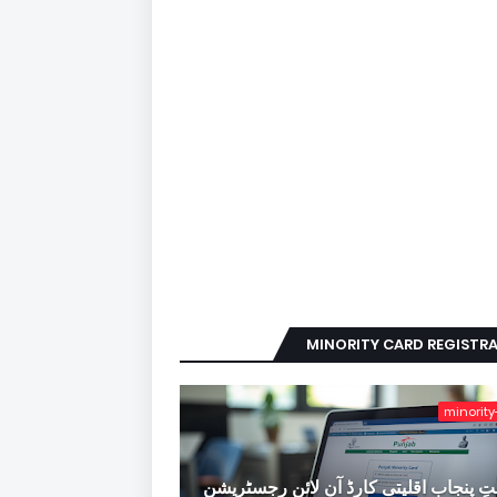
MINORITY CARD REGISTR
minority
ِ پنجاب اقلیتی کارڈ آن لائن رجسٹریشن