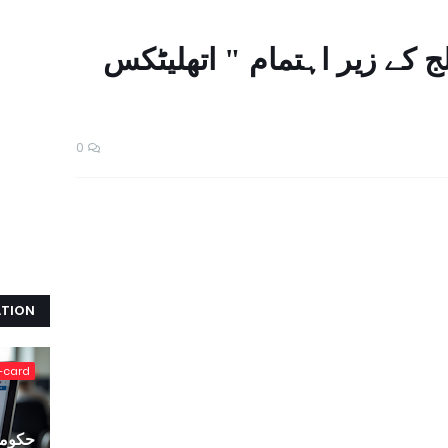
 کے زیر اہتمام " اتھلیٹکس
0
ATION
-card
حکومت