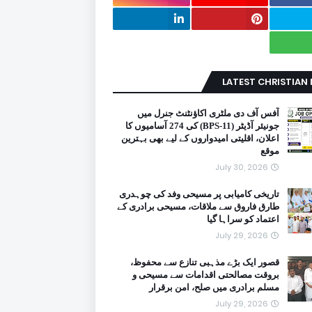
LATEST CHRISTIAN
آفس آف دی ملٹری اکاؤنٹنٹ جنرل میں
جونیئر آڈیٹر (BPS-11) کی 274 آسامیوں کا
اعلان، اقلیتی امیدواروں کے لیے بھی بہترین
موقع
July 30, 2026
تاریخی کامیابی پر مسیحی وفد کی چوہدری
طارق فاروق سے ملاقات، مسیحی برادری کے
اعتماد کو سراہا گیا
July 29, 2026
قصور ایک بڑے مذہبی تنازع سے محفوظ،
بروقت مصالحتی اقدامات سے مسیحی و
مسلم برادری میں صلح، امن برقرار
July 29, 2026