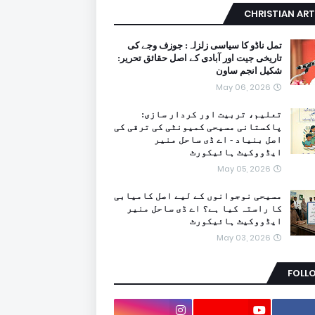
CHRISTIAN ART
تمل ناڈو کا سیاسی زلزلہ: جوزف وجے کی
تاریخی جیت اور آبادی کے اصل حقائق تحریر:
شکیل انجم ساون
May 06, 2026
تعلیم، تربیت اور کردار سازی:
پاکستانی مسیحی کمیونٹی کی ترقی کی
اصل بنیاد - اے ڈی ساحل منیر
ایڈووکیٹ ہائیکورٹ
May 05, 2026
مسیحی نوجوانوں کے لیے اصل کامیابی
کا راستہ کیا ہے؟ اے ڈی ساحل منیر
ایڈووکیٹ ہائیکورٹ
May 03, 2026
FOLL