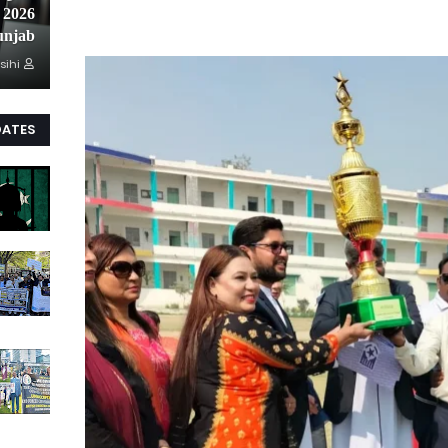
unjab
sihi
DATES