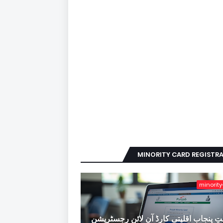
MINORITY CARD REGISTR
minority
ِ پنجاب اقلیتی کارڈ آن لائن رجسٹریشن