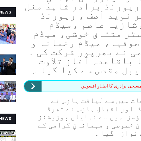
ریورنڈ برادر شاہد مغل
 NEWS
ر نوید آصف ، ریورنڈ
 شازیہ عاصم ،میڈم
ٹر مشتاق خوشی، میڈم
صوفیہ، میڈم رخسانہ و
ی نے بھرپور شرکت کی ۔
Athletic Meet  کا باقاعدہ آغاز تلاوت
بل مقدس سے کیا گیا ۔
 مسیحی برادری کا اظہارِ افسوس
ات میں سے لیاقت ہاؤس نے
 اور اقبال ہاؤس نے تھرڈ
ؤسز میں سے نمایاں پوزیشنز
 NEWS
 خصوصی و مہمانانِ گرامی کے
نوازا گیا ۔