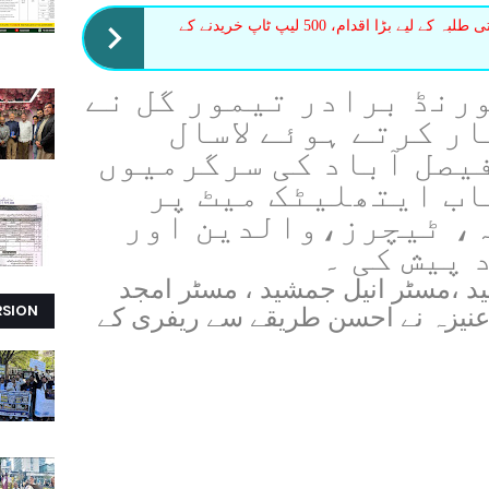
خیبرپختونخوا حکومت کا اقلیتی طلبہ کے لیے بڑا اقدام، 500 لیپ ٹاپ خریدنے کے
رنڈ برادر تیمور گل نے
ار کرتے ہوئے لاسال
فیصل آباد کی سرگرمیوں
اب ایتھلیٹک میٹ پر
، ٹیچرز،والدین اور
 پیش کی ۔
 ،مسٹر انیل جمشید ، مسٹر امجد
RSION
یزہ نے احسن طریقے سے ریفری کے