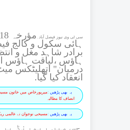
سی ٹی وی نیوز فیصل آباد۔
ہائی سکول و کالج فیص
برادر شاہد مغل و انتظ
ہاؤس ،لیاقت ہاؤس او
درمیان
انعقاد کیا گیا.
یہ بھی پڑھیں :
میرپورخاص میں خاتون مسیحی
انصاف کا مطالبہ
یہ بھی پڑھیں :
مسیحی نوجوان نے عالمی ریکار
جس میں ریورنڈ براد