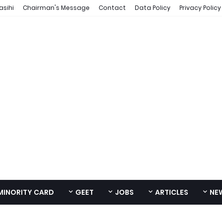
asihi
Chairman's Message
Contact
Data Policy
Privacy Policy
MINORITY CARD
GEET
JOBS
ARTICLES
NE