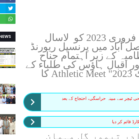
مؤرخہ 18 فروری 2023 کو لاسال
 NEWS
ل آباد میں پرنسپل ریورنڈ
امیہ کے زیر اہتمام جناح
ر اقبال ہاؤس کی طلباء کے
" اتھلیٹکس میٹ 2023" Athletic Meet کا
 ٹیچر سے مبینہ حراسگی، احتجاج کے بعد
ڈ قائم کر دیا
ر تیمور گل مہمانِ