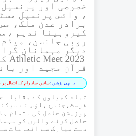
خصوصی اور پرنسپل 
، وائس پرنسپل مسٹ
برادر عدن ملک، مس
کیروبینا ندیم ،مس
روبی جانسن، میڈم 
دیگر مہمانان گرام
2023
قرآن مجید اور بائی
یہ بھی پڑھیں :
سائیں ساد رام کے انتقال پر
تمام کھیلوں کے مقابلہ ج
فرسٹ،جناح ہاؤس نے سیکنڈ
پوزیشن حاصل کی ۔تمام ہا
حاصل کرنے والوں کو مہمان
دست مبارک سے انعامات سے 