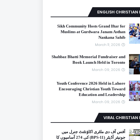
ENGLISH CHRISTIAN
Sikh Community Hosts Grand Iftar for
Muslims at Gurdwara Janam Asthan
Nankana Sahib
March 11, 2026
Shahbaz Bhatti Memorial Fundraiser and
Book Launch Held in Toronto
March 09, 2026
Youth Conference 2026 Held in Lahore
Encouraging Christian Youth Toward
Education and Leadership
March 09, 2026
VIRAL CHRISTIAN
آفس آف دی ملٹری اکاؤنٹنٹ جنرل میں
جونیئر آڈیٹر (BPS-11) کی 274 آسامیوں کا