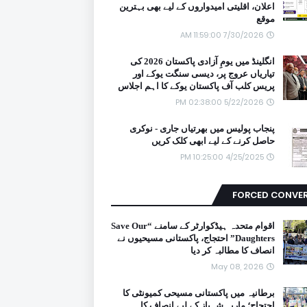
اعلان، اقلیتی امیدواروں کے لیے بھی بہترین
موقع
7/30/2026 11:59:00 AM
انگلینڈ میں یومِ آزادی پاکستان 2026 کی
تیاریاں عروج پر، دیسی سنگت یوکے اور
پریس کلب آف پاکستان یوکے کا اہم اجلاس
5/22/2026 02:38:00 PM
پنجاب پولیس میں بھرتیاں جاری - نوکری
حاصل کرنے کے لیے ابھی کلک کریں
4/25/2025 10:25:00 PM
FORCED CONVE
اقوام متحدہ ہیڈکوارٹر کے سامنے “Save Our
Daughters” احتجاج، پاکستانی مسیحیوں نے
انصاف کا مطالبہ کر دیا
May 08, 2026
برطانیہ میں پاکستانی مسیحی کمیونٹی کا
احتجاج؛ ماریہ شہباز کے لیے انصاف کا