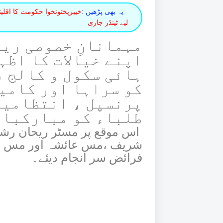
یہ بھی پڑھیں :
لیے ٹینڈر جاری
مہمانانِ خصوصی ریو
اپنے خیالات کا اظہ
ہائی سکول و کالج 
کو سراہا اور کامی
پرنسپل ، انتظامیہ
طلباء کو مبارکباد
اس موقع پر مسٹر ریحان رشید
شریف ،مس عائشہ اور مس عن
فرائض سر انجام دیئے۔