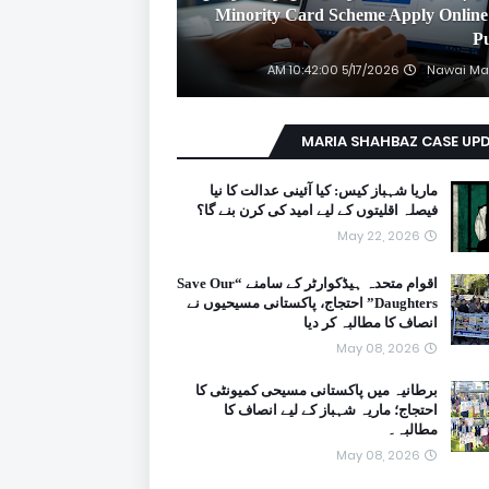
2026 Minority Card Scheme Apply Online
P
5/17/2026 10:42:00 AM
Nawai Ma
MARIA SHAHBAZ CASE UP
ماریا شہباز کیس: کیا آئینی عدالت کا نیا
فیصلہ اقلیتوں کے لیے امید کی کرن بنے گا؟
May 22, 2026
اقوام متحدہ ہیڈکوارٹر کے سامنے “Save Our
Daughters” احتجاج، پاکستانی مسیحیوں نے
انصاف کا مطالبہ کر دیا
May 08, 2026
برطانیہ میں پاکستانی مسیحی کمیونٹی کا
احتجاج؛ ماریہ شہباز کے لیے انصاف کا
مطالبہ۔
May 08, 2026