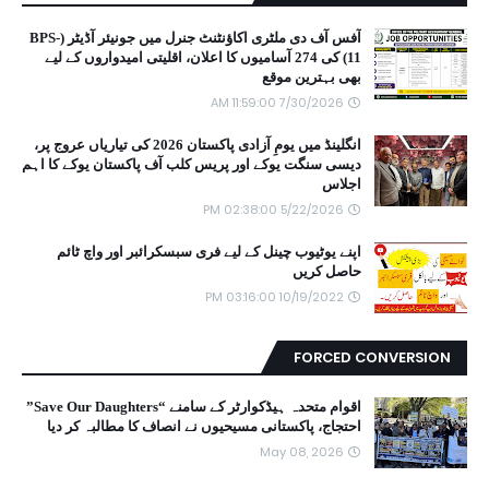
آفس آف دی ملٹری اکاؤنٹنٹ جنرل میں جونیئر آڈیٹر (BPS-
11) کی 274 آسامیوں کا اعلان، اقلیتی امیدواروں کے لیے
بھی بہترین موقع
7/30/2026 11:59:00 AM
انگلینڈ میں یومِ آزادی پاکستان 2026 کی تیاریاں عروج پر،
دیسی سنگت یوکے اور پریس کلب آف پاکستان یوکے کا اہم
اجلاس
5/22/2026 02:38:00 PM
اپنے یوٹیوب چینل کے لیے فری سبسکرائبر اور واچ ٹائم
حاصل کریں
10/19/2022 03:16:00 PM
FORCED CONVERSION
اقوام متحدہ ہیڈکوارٹر کے سامنے “Save Our Daughters”
احتجاج، پاکستانی مسیحیوں نے انصاف کا مطالبہ کر دیا
May 08, 2026