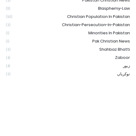
Pakistan Christian News
(3)
Blasphemy-Law
(11)
Christian Population In Pakistan
(50)
Christian-Persecution-In-Pakistan
(3)
Minorities In Pakistan
(1)
Pak Christian News
(1)
Shahbaz Bhatti
(3)
Zaboor
(4)
زبور
(4)
نوکریاں
(3)