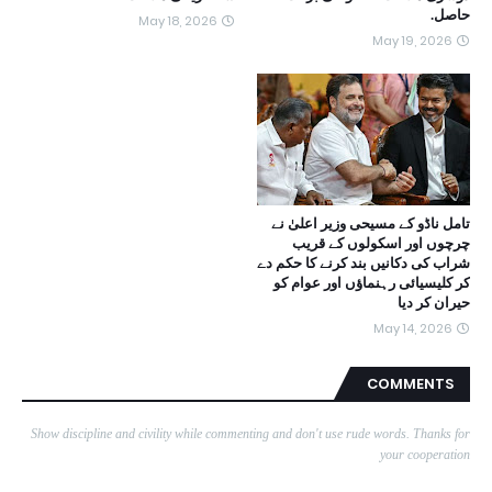
حاصل.
May 18, 2026
May 19, 2026
تامل ناڈو کے مسیحی وزیر اعلیٰ نے
چرچوں اور اسکولوں کے قریب
شراب کی دکانیں بند کرنے کا حکم دے
کر کلیسیائی رہنماؤں اور عوام کو
حیران کر دیا
May 14, 2026
COMMENTS
Show discipline and civility while commenting and don't use rude words. Thanks for
your cooperation