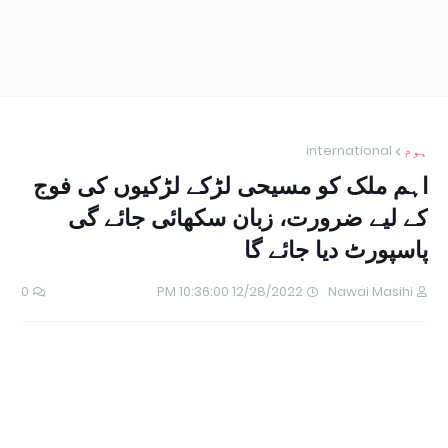
ہوم
international
اہم ملک کو مسیحی لڑکے لڑکیوں کی فوج
کے لیے ضرورت، زبان سکھائی جائے گی
پاسپورٹ دیا جائے گا
0
12/28/2022 10:36:00 PM
Nawai Masihi