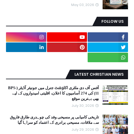
May 03, 2026
FOLLOW US
LATEST CHRISTIAN NEWS
آفس آف دی ملٹری اکاؤنٹنٹ جنرل میں جونیئر آڈیٹر (BPS-
11) کی 274 آسامیوں کا اعلان، اقلیتی امیدواروں کے لیے
بھی بہترین موقع
July 30, 2026
تاریخی کامیابی پر مسیحی وفد کی چوہدری طارق فاروق
سے ملاقات، مسیحی برادری کے اعتماد کو سراہا گیا
July 29, 2026