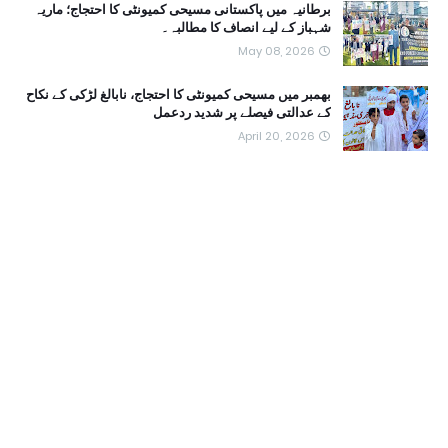
برطانیہ میں پاکستانی مسیحی کمیونٹی کا احتجاج؛ ماریہ
شہباز کے لیے انصاف کا مطالبہ۔
May 08, 2026
بھمبر میں مسیحی کمیونٹی کا احتجاج، نابالغ لڑکی کے نکاح
کے عدالتی فیصلے پر شدید ردعمل
April 20, 2026