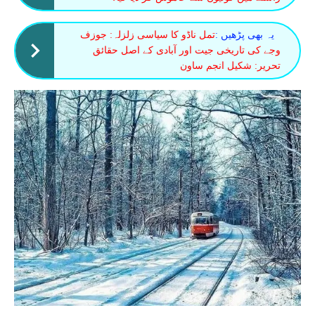
یہ بھی پڑھیں :
تمل ناڈو کا سیاسی زلزلہ: جوزف
وجے کی تاریخی جیت اور آبادی کے اصل حقائق
تحریر: شکیل انجم ساون