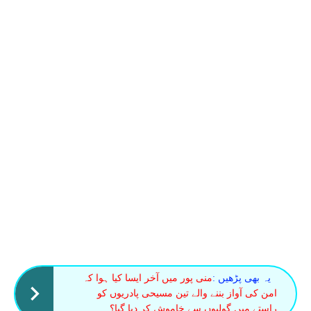
یہ بھی پڑھیں :
منی پور میں آخر ایسا کیا ہوا کہ
امن کی آواز بننے والے تین مسیحی پادریوں کو
راستے میں گولیوں سے خاموش کر دیا گیا؟