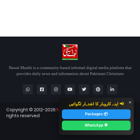
Nawai Masihi is a community-based informal digital media platform that
provides daily news and information about Pakistani Christians
×
📢 اپنے کاروبار کا اشتہار لگوائیں
Copyright © 2012-2026
Nawai Masihi
Nawai Masihi — All
📦 Packages
rights reserved
Blogger Templates
CopyBloggerThemes.com
💬 WhatsApp
RTL Version
Contact
About
Home