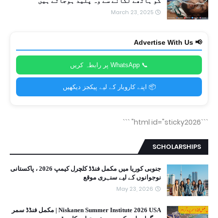
کو ہاتھے لگانے سے وہ پلید ہوجاتے ہیں
March 23, 2025
📢 Advertise With Us
📞 WhatsApp پر رابطہ کریں
📦 اپنے کاروبار کے لیے پیکجز دیکھیں
```
```html id="sticky2026"
SCHOLARSHIPS
جنوبی کوریا میں مکمل فنڈڈ کلچرل کیمپ 2026 ، پاکستانی
نوجوانوں کے لیے سنہری موقع
May 23, 2026
Niskanen Summer Institute 2026 USA | مکمل فنڈڈ سمر