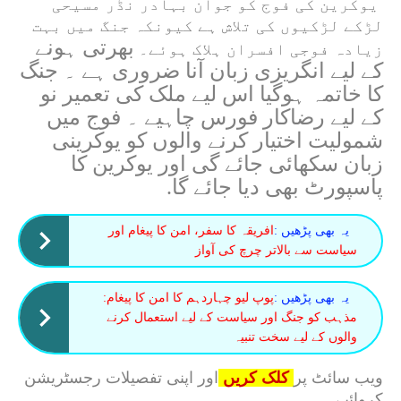
یوکرین کی فوج کو جوان بہادر نڈر مسیحی
لڑکے لڑکیوں کی تلاش ہے کیونکہ جنگ میں بہت
بھرتی ہونے
زیادہ فوجی افسران ہلاک ہوئے۔
کے لیے انگریزی زبان آنا ضروری ہے ۔ جنگ
کا خاتمہ ہوگیا اس لیے ملک کی تعمیر نو
کے لیے رضاکار فورس چاہیے ۔ فوج میں
شمولیت اختیار کرنے والوں کو یوکرینی
زبان سکھائی جائے گی اور یوکرین کا
پاسپورٹ بھی دیا جائے گا.
یہ بھی پڑھیں :
افریقہ کا سفر، امن کا پیغام اور
سیاست سے بالاتر چرچ کی آواز
یہ بھی پڑھیں :
پوپ لیو چہاردہم کا امن کا پیغام:
مذہب کو جنگ اور سیاست کے لیے استعمال کرنے
والوں کے لیے سخت تنبیہ
ویب سائٹ پر
کلک کریں
اور اپنی تفصیلات رجسٹریشن
کروائیے