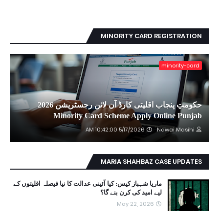
MINORITY CARD REGISTRATION
minority-card
حکومتِ پنجاب اقلیتی کارڈ آن لائن رجسٹریشن 2026
Minority Card Scheme Apply Online Punjab
5/17/2026 10:42:00 AM
Nawai Masihi
MARIA SHAHBAZ CASE UPDATES
ماریا شہباز کیس: کیا آئینی عدالت کا نیا فیصلہ اقلیتوں کے
لیے امید کی کرن بنے گا؟
May 22, 2026