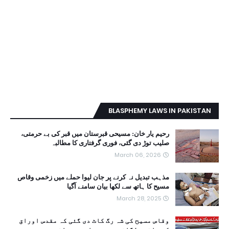
BLASPHEMY LAWS IN PAKISTAN
رحیم یار خان: مسیحی قبرستان میں قبر کی بے حرمتی،
صلیب توڑ دی گئی، فوری گرفتاری کا مطالبہ
March 06, 2026
مذہب تبدیل نہ کرنے پر جان لیوا حملے میں زخمی وقاص
مسیح کا ہاتھ سے لکھا بیان سامنے آگیا
March 28, 2025
وقاص مسیح کی شہ رگ کاٹ دی گئی کہ مقدس اوراق