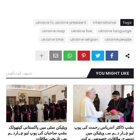
ukraine fc ukraine president
international
Tags
ukraine map
ukraine live
ukraine language
ukraine time
ukraine religion
ukraine people
YOU MIGHT LIKE
سبھی کو دیکھیں
بشپ ڈاکٹر اندریاس رحمت کی پوپ
ویٹیکن سٹی میں پاکستانی کیتھولک
لیو چہار دہم سے ویٹیکن میں
بشپ صاحبان کی پوپ لیو چہاردہم
دوسری ملاقات، خصوصی برکت
سے تاریخی ملاقات