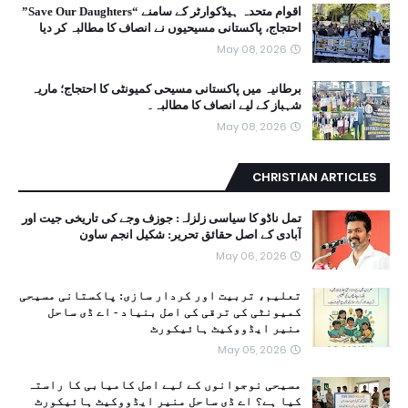
اقوام متحدہ ہیڈکوارٹر کے سامنے “Save Our Daughters”
احتجاج، پاکستانی مسیحیوں نے انصاف کا مطالبہ کر دیا
May 08, 2026
برطانیہ میں پاکستانی مسیحی کمیونٹی کا احتجاج؛ ماریہ
شہباز کے لیے انصاف کا مطالبہ۔
May 08, 2026
CHRISTIAN ARTICLES
تمل ناڈو کا سیاسی زلزلہ: جوزف وجے کی تاریخی جیت اور
آبادی کے اصل حقائق تحریر: شکیل انجم ساون
May 06, 2026
تعلیم، تربیت اور کردار سازی: پاکستانی مسیحی
کمیونٹی کی ترقی کی اصل بنیاد - اے ڈی ساحل
منیر ایڈووکیٹ ہائیکورٹ
May 05, 2026
مسیحی نوجوانوں کے لیے اصل کامیابی کا راستہ
کیا ہے؟ اے ڈی ساحل منیر ایڈووکیٹ ہائیکورٹ