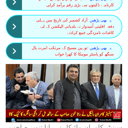
کارنامہ، ڈکیتوں سے بڑی رقم برآمد کرلی
یہ بھی پڑھیں :
آزاد کشمیر کی تاریخ میں پہلی
دفعہ اقلیتی اُمیدوار نے بلدیاتی الیکشن کے لیے
کاغذات نامزدگی جمع کرادئے
یہ بھی پڑھیں :
توہین مسیح کے مرتکب امرت پال
سنگھ کو پاسٹر مونیکا کا کھرا جواب
سینیٹر کامران مائیکل نے رانا تنویر صاحب