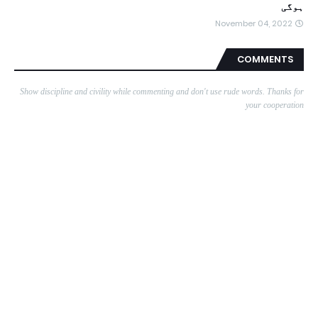
ہوگی
November 04, 2022
COMMENTS
Show discipline and civility while commenting and don't use rude words. Thanks for
your cooperation