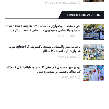
5/22/2026 02:38:00 PM
FORCED CONVERSION
اقوام متحدہ ہیڈکوارٹر کے سامنے “Save Our Daughters”
احتجاج، پاکستانی مسیحیوں نے انصاف کا مطالبہ کر دیا
May 08, 2026
برطانیہ میں پاکستانی مسیحی کمیونٹی کا احتجاج؛ ماریہ
شہباز کے لیے انصاف کا مطالبہ۔
May 08, 2026
بھمبر میں مسیحی کمیونٹی کا احتجاج، نابالغ لڑکی کے نکاح
کے عدالتی فیصلے پر شدید ردعمل
April 20, 2026