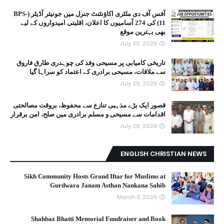
آفس آف دی ملٹری اکاؤنٹنٹ جنرل میں جونیئر آڈیٹر (BPS-
11) کی 274 آسامیوں کا اعلان، اقلیتی امیدواروں کے لیے
بھی بہترین موقع
July 30, 2026
تاریخی کامیابی پر مسیحی وفد کی چوہدری طارق فاروق
سے ملاقات، مسیحی برادری کے اعتماد کو سراہا گیا
July 29, 2026
قصور ایک بڑے مذہبی تنازع سے محفوظ، بروقت مصالحتی
اقدامات سے مسیحی و مسلم برادری میں صلح، امن برقرار
July 29, 2026
ENGLISH CHRISTIAN NEWS
Sikh Community Hosts Grand Iftar for Muslims at
Gurdwara Janam Asthan Nankana Sahib
March 11, 2026
Shahbaz Bhatti Memorial Fundraiser and Book