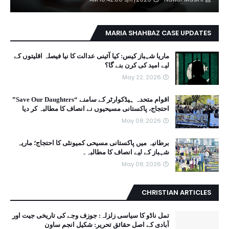
MARIA SHAHBAZ CASE UPDATES
ماریا شہباز کیس: کیا آئینی عدالت کا نیا فیصلہ اقلیتوں کے
لیے امید کی کرن بنے گا؟
May 22, 2026
اقوام متحدہ ہیڈکوارٹر کے سامنے “Save Our Daughters”
احتجاج، پاکستانی مسیحیوں نے انصاف کا مطالبہ کر دیا
May 08, 2026
برطانیہ میں پاکستانی مسیحی کمیونٹی کا احتجاج؛ ماریہ
شہباز کے لیے انصاف کا مطالبہ۔
May 08, 2026
CHRISTIAN ARTICLES
تمل ناڈو کا سیاسی زلزلہ: جوزف وجے کی تاریخی جیت اور
آبادی کے اصل حقائق تحریر: شکیل انجم ساون