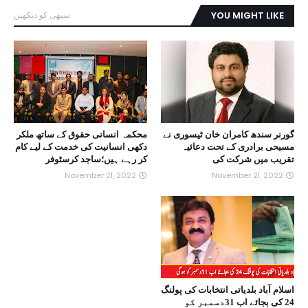
YOU MIGHT LIKE
سبھی کو دیکھیں
گورنر سندھ کامران خان ٹیسوری نے
محکمہ انسانی حقوق کے ساتھ ملکر
مسیحی برادری کے تحت دعائیہ
دکھی انسانیت کی خدمت کے لیے کام
تقریب میں شرکت کی
کر رہے ہیں؛ساجد کرسٹوفر
November 21, 2022
November 21, 2022
اسلام آباد بلدیاتی انتخابات کی پولنگ
24 کی بجائے اب 31دسمبر کو