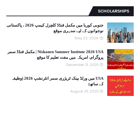
SCHOLARSHIPS
جنوبی کوریا میں مکمل فنڈڈ کلچرل کیمپ 2026 ، پاکستانی
نوجوانوں کے لیے سنہری موقع
May 23, 2026
Niskanen Summer Institute 2026 USA | مکمل فنڈڈ سمر
پروگرام، امریکہ میں مفت تعلیم کا موقع
December 31, 2025
USA میں ورلڈ بینک ٹریژری سمر انٹرنشپ 2026 (وظیفہ
کے ساتھ)
August 25, 2025