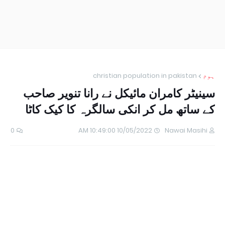
ہوم
christian population in pakistan
سینیٹر کامران مائیکل نے رانا تنویر صاحب
کے ساتھ مل کر انکی سالگرہ کا کیک کاٹا
0
10/05/2022 10:49:00 AM
Nawai Masihi