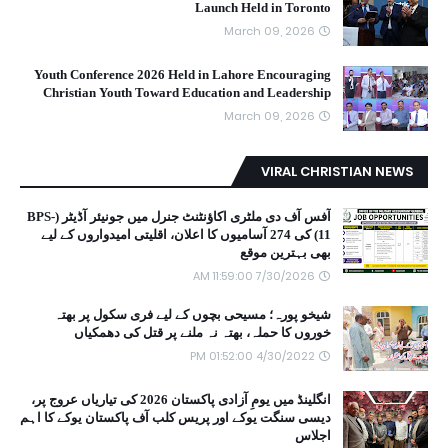
Launch Held in Toronto
March 09, 2026
Youth Conference 2026 Held in Lahore Encouraging
Christian Youth Toward Education and Leadership
March 09, 2026
VIRAL CHRISTIAN NEWS
آفس آف دی ملٹری اکاؤنٹنٹ جنرل میں جونیئر آڈیٹر (BPS-
11) کی 274 آسامیوں کا اعلان، اقلیتی امیدواروں کے لیے
بھی بہترین موقع
7/30/2026 11:59:00 AM
شیخو پورہ؛ مسیحی بچوں کے لیے فری سکول پر بھتہ
خوروں کا حملہ، بھتہ نہ ملنے پر قتل کی دھمکیاں
4/30/2022 01:52:00 PM
انگلینڈ میں یومِ آزادی پاکستان 2026 کی تیاریاں عروج پر،
دیسی سنگت یوکے اور پریس کلب آف پاکستان یوکے کا اہم
اجلاس