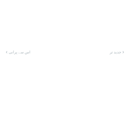
جدید تر
اس سے پرانی