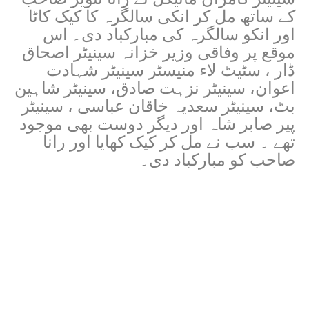
کے ساتھ مل کر انکی سالگرہ کا کیک کاٹا
اور انکو سالگرہ کی مبارکباد دی۔
اس
موقع پر وفاقی وزیر خزانہ سینیٹر اصحاق
ڈار ، سٹیٹ لاء منیسٹر سینیٹر شہادت
اعوان، سینیٹر نزہت صادق، سینیٹر شاہین
بٹ، سینیٹر سعدیہ خاقان عباسی ، سینیٹر
پیر صابر شاہ اور دیگر دوست بھی موجود
تھے ۔
سب نے مل کر کیک کھایا اور رانا
صاحب کو مبارکباد دی۔