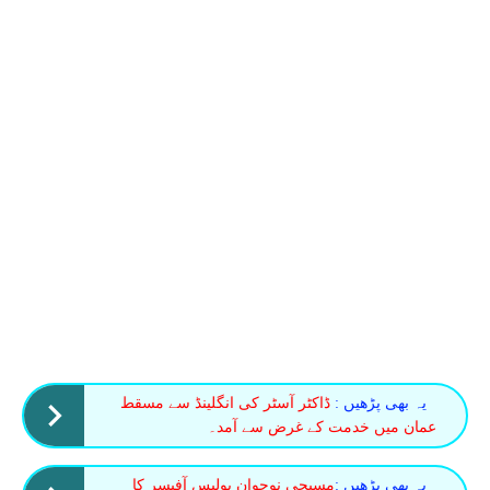
یہ بھی پڑھیں :
ڈاکٹر آسٹر کی انگلینڈ سے مسقط
عمان میں خدمت کے غرض سے آمد۔
یہ بھی پڑھیں :
مسیحی نوجوان پولیس آفیسر کا