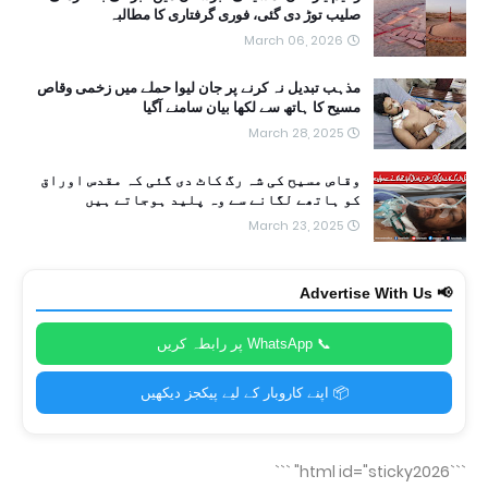
صلیب توڑ دی گئی، فوری گرفتاری کا مطالبہ
March 06, 2026
مذہب تبدیل نہ کرنے پر جان لیوا حملے میں زخمی وقاص
مسیح کا ہاتھ سے لکھا بیان سامنے آگیا
March 28, 2025
وقاص مسیح کی شہ رگ کاٹ دی گئی کہ مقدس اوراق
کو ہاتھے لگانے سے وہ پلید ہوجاتے ہیں
March 23, 2025
📢 Advertise With Us
📞 WhatsApp پر رابطہ کریں
📦 اپنے کاروبار کے لیے پیکجز دیکھیں
```
```html id="sticky2026"