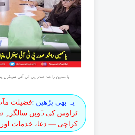
یاسمین راشد صدر پی ٹی آئی سینٹرل پ
یہ بھی پڑھیں :
فضیلت مآب 
ٹراوس کی 5ویں سا
کراچی — دعا، خدمات اور ب