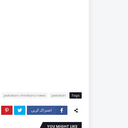
pakistani christians news
pakistan
Tags
اشتراک کریں
YOU MIGHT LIKE