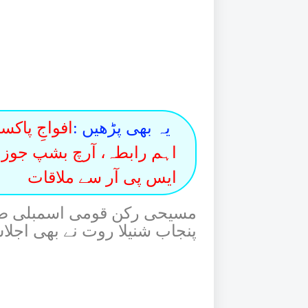
یہ بھی پڑھیں :
افواجِ پاک
اہم رابطہ، آرچ بشپ جوز
ایس پی آر سے ملاقات
مسیحی رکن قومی اسمبلی صدر
پنجاب شنیلا روت نے بھی اج