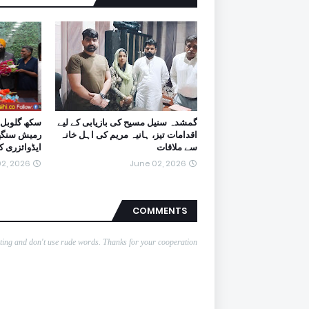
گمشدہ سنیل مسیح کی بازیابی کے لیے
سکھ گلوبل 
اقدامات تیز، ہانیہ مریم کی اہل خانہ
رمیش سنگھ ا
سے ملاقات
ایڈوائزری 
2, 2026
June 02, 2026
COMMENTS
nting and don't use rude words. Thanks for your cooperation