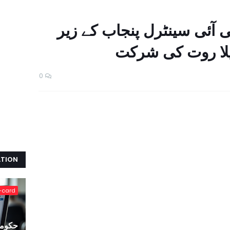
 آئی سینٹرل پنجاب کے زیر
لا روت کی شرکت
0
ATION
-card
حکومت