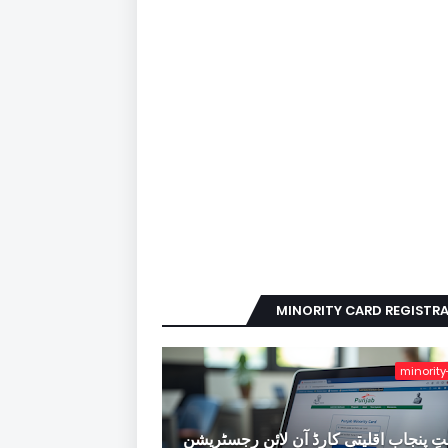
MINORITY CARD REGISTR
minority
ِ پنجاب اقلیتی کارڈ آن لائن رجسٹریشن