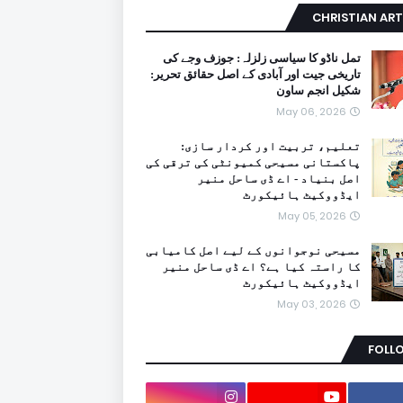
CHRISTIAN ART
تمل ناڈو کا سیاسی زلزلہ: جوزف وجے کی
تاریخی جیت اور آبادی کے اصل حقائق تحریر:
شکیل انجم ساون
May 06, 2026
تعلیم، تربیت اور کردار سازی:
پاکستانی مسیحی کمیونٹی کی ترقی کی
اصل بنیاد - اے ڈی ساحل منیر
ایڈووکیٹ ہائیکورٹ
May 05, 2026
مسیحی نوجوانوں کے لیے اصل کامیابی
کا راستہ کیا ہے؟ اے ڈی ساحل منیر
ایڈووکیٹ ہائیکورٹ
May 03, 2026
FOLL