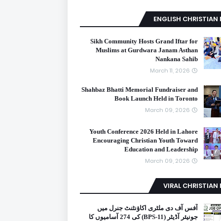
ENGLISH CHRISTIAN
Sikh Community Hosts Grand Iftar for
Muslims at Gurdwara Janam Asthan
Nankana Sahib
March 11, 2026
Shahbaz Bhatti Memorial Fundraiser and
Book Launch Held in Toronto
March 09, 2026
Youth Conference 2026 Held in Lahore
Encouraging Christian Youth Toward
Education and Leadership
March 09, 2026
VIRAL CHRISTIAN
آفس آف دی ملٹری اکاؤنٹنٹ جنرل میں
جونیئر آڈیٹر (BPS-11) کی 274 آسامیوں کا