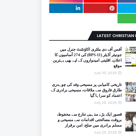
LATEST CHRISTIAN
آفس آف دی ملٹری اکاؤنٹنٹ جنرل میں
جونیئر آڈیٹر (BPS-11) کی 274 آسامیوں کا
اعلان، اقلیتی امیدواروں کے لیے بھی بہترین
موقع
July 30, 2026
تاریخی کامیابی پر مسیحی وفد کی چوہدری
طارق فاروق سے ملاقات، مسیحی برادری کے
اعتماد کو سراہا گیا
July 29, 2026
قصور ایک بڑے مذہبی تنازع سے محفوظ،
بروقت مصالحتی اقدامات سے مسیحی و
مسلم برادری میں صلح، امن برقرار
July 29, 2026