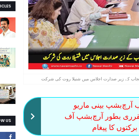
ICLES
نجاب کے زیر صدارت اجلاس میں شنیلا روت کی شرکت
آرچ‌بشپ بینی ماریو
لگرہِ تقرری بطور آرچ‌بشپ آف
OW US
رکتوں کا پیغام