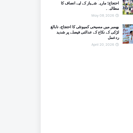
احتجاج؛ ماریہ شہباز کے لیے انصاف کا
مطالبہ۔
May 08, 2026
بھمبر میں مسیحی کمیونٹی کا احتجاج، نابالغ
لڑکی کے نکاح کے عدالتی فیصلے پر شدید
ردعمل
April 20, 2026