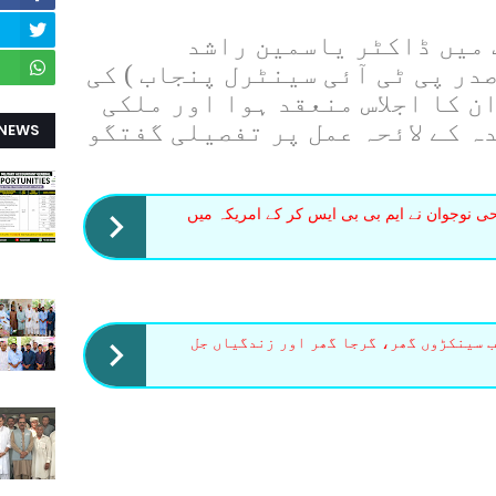
 میں ڈاکٹر یاسمین راشد
در پی ٹی آئی سینٹرل پنجاب ) کی
 کا اجلاس منعقد ہوا اور ملکی
 کے لائحہ عمل پر تفصیلی گفتگو
 NEWS
ی کے مسیحی نوجوان نے ایم بی بی ایس کر کے امریکہ میں
ب سینکڑوں گھر، گرجا گھر اور زندگیاں جل