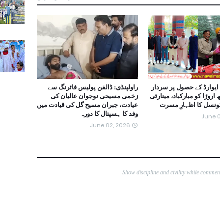
ایوارڈ کے حصول پر سردار
راولپنڈی: ڈالفن پولیس فائرنگ سے
روڑا کو مبارکباد، مینارٹی
زخمی مسیحی نوجوان عالیان کی
کونسل کا اظہارِ مسرت
عیادت، جبران مسیح گل کی قیادت میں
وفد کا ہسپتال کا دورہ
June 0
June 02, 2026
Show discipline and civility while comme