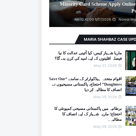
2026 Minority Card Scheme Apply Online
P
5/17/2026 10:42:00 AM
Nawai Ma
MARIA SHAHBAZ CASE UP
ماریا شہباز کیس: کیا آئینی عدالت کا نیا
فیصلہ اقلیتوں کے لیے امید کی کرن بنے گا؟
May 22, 2026
اقوام متحدہ ہیڈکوارٹر کے سامنے “Save Our
Daughters” احتجاج، پاکستانی مسیحیوں نے
انصاف کا مطالبہ کر دیا
May 08, 2026
برطانیہ میں پاکستانی مسیحی کمیونٹی کا
احتجاج؛ ماریہ شہباز کے لیے انصاف کا
مطالبہ۔
May 08, 2026