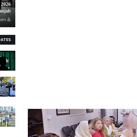
unjab
sihi
DATES