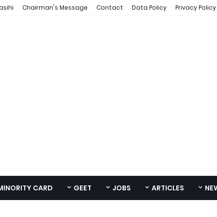
asihi
Chairman's Message
Contact
Data Policy
Privacy Policy
MINORITY CARD
GEET
JOBS
ARTICLES
NE