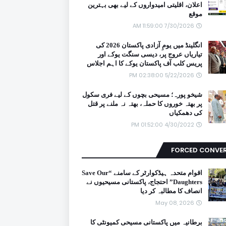
اعلان، اقلیتی امیدواروں کے لیے بھی بہترین
موقع
7/30/2026 11:59:00 AM
انگلینڈ میں یومِ آزادی پاکستان 2026 کی
تیاریاں عروج پر، دیسی سنگت یوکے اور
پریس کلب آف پاکستان یوکے کا اہم اجلاس
5/22/2026 02:38:00 PM
شیخو پورہ؛ مسیحی بچوں کے لیے فری سکول
پر بھتہ خوروں کا حملہ، بھتہ نہ ملنے پر قتل
کی دھمکیاں
4/30/2022 01:52:00 PM
FORCED CONVE
اقوام متحدہ ہیڈکوارٹر کے سامنے “Save Our
Daughters” احتجاج، پاکستانی مسیحیوں نے
انصاف کا مطالبہ کر دیا
May 08, 2026
برطانیہ میں پاکستانی مسیحی کمیونٹی کا