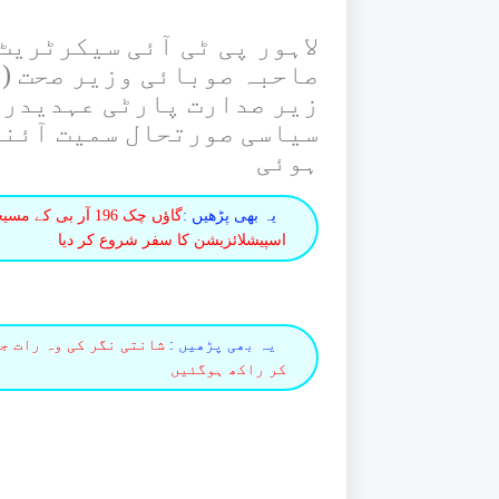
لاہور پی ٹی آئی سیکرٹریٹ
صاحبہ
صوبائی وزیر صحت (ص
زیر صدارت پارٹی عہدیدران
سیاسی صورتحال سمیت آئندہ
ہوئی
یہ بھی پڑھیں :
گاؤں چک 196 آر ب
اسپیشلائزیشن کا سفر شروع کر دیا
یہ بھی پڑھیں :
شانتی نگر کی وہ رات ج
کر راکھ ہوگئیں