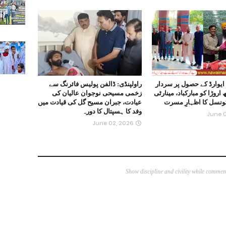
ایوارڈ کے حصول پر سردار
راولپنڈی: ڈالفن پولیس فائرنگ سے
روڑا کو مبارکباد، مینارٹی
زخمی مسیحی نوجوان عالیان کی
کونسل کا اظہارِ مسرت
عیادت، جبران مسیح گل کی قیادت میں
وفد کا ہسپتال کا دورہ
June 0
June 02, 2026
Show discipline and civility while comme