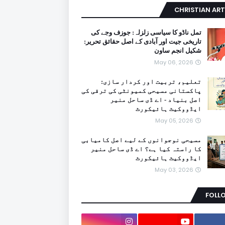
CHRISTIAN ART
تمل ناڈو کا سیاسی زلزلہ: جوزف وجے کی
تاریخی جیت اور آبادی کے اصل حقائق تحریر:
شکیل انجم ساون
May 06, 2026
تعلیم، تربیت اور کردار سازی:
پاکستانی مسیحی کمیونٹی کی ترقی کی
اصل بنیاد - اے ڈی ساحل منیر
ایڈووکیٹ ہائیکورٹ
May 05, 2026
مسیحی نوجوانوں کے لیے اصل کامیابی
کا راستہ کیا ہے؟ اے ڈی ساحل منیر
ایڈووکیٹ ہائیکورٹ
May 03, 2026
FOLL