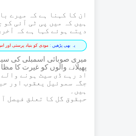
ان کا کہنا ہے کہ میرے با
ہیں کہ میں پی ٹی آئی کو 
دیتے ہوئے کہا ہے کہ آخری
یہ بھی پڑھیں :
مودی کو بنیاد پرستی اور ا
میری صوبائی اسمبلی کی سیٹ
پھیلانے والوں کو غیرت کا مظا
اد رہے ڈی سیٹ ہونے والے 
جگہ سموئیل یعقوب اور حب
ہیں۔
حبقوق گل کا تعلق فیصل آ