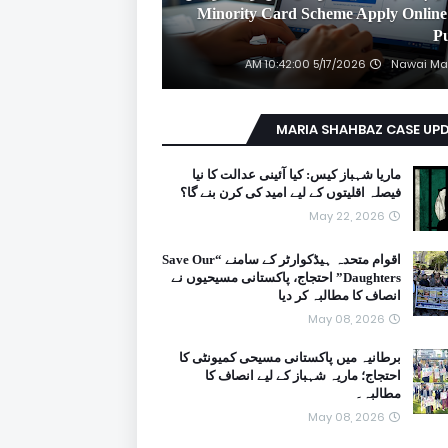
2026 Minority Card Scheme Apply Online
P
5/17/2026 10:42:00 AM
Nawai Ma
MARIA SHAHBAZ CASE UP
ماریا شہباز کیس: کیا آئینی عدالت کا نیا
فیصلہ اقلیتوں کے لیے امید کی کرن بنے گا؟
May 22, 2026
اقوام متحدہ ہیڈکوارٹر کے سامنے “Save Our
Daughters” احتجاج، پاکستانی مسیحیوں نے
انصاف کا مطالبہ کر دیا
May 08, 2026
برطانیہ میں پاکستانی مسیحی کمیونٹی کا
احتجاج؛ ماریہ شہباز کے لیے انصاف کا
مطالبہ۔
May 08, 2026