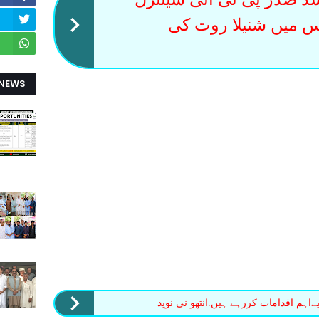
س میں شنیلا روت کی
 NEWS
اہم اقدامات کررہے ہیں.انتھو نی نوید