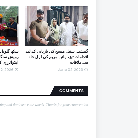
گمشدہ سنیل مسیح کی بازیابی کے لیے
سکھ گلوبل 
اقدامات تیز، ہانیہ مریم کی اہل خانہ
رمیش سنگھ ا
سے ملاقات
ایڈوائزری 
2, 2026
June 02, 2026
COMMENTS
nting and don't use rude words. Thanks for your cooperation