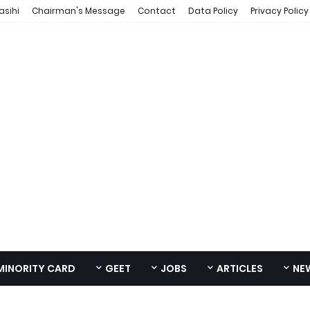
asihi
Chairman's Message
Contact
Data Policy
Privacy Policy
MINORITY CARD
GEET
JOBS
ARTICLES
NE