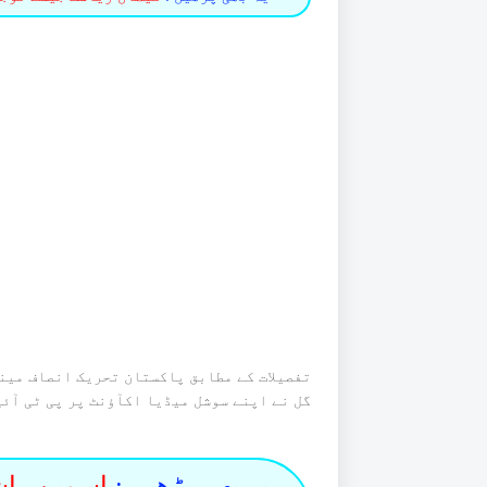
تفصیلات کے مطابق پاکستان تحریک انصاف مین
گل نے اپنے سوشل میڈیا اکآؤنٹ پر پی ٹی آئ
یہ بھی پڑھیں :
یاسمین راش