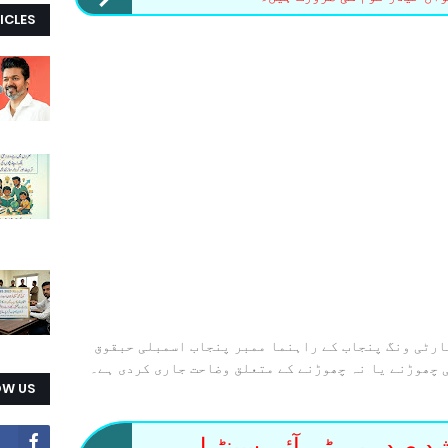
ICLES
ارٹی ونگ پنجاب کے راہنما ممبر پنجاب اسمبلی حبقوق
ی چھوڑنے یا نہ چھوڑنے کے متعلق وضاحت جاری کردی ہے۔
OW US
د صدر پی ٹی آئی سینٹرل