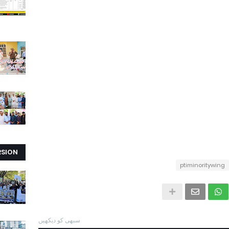
RSION
ptiminoritywing
سبھی کو دیکھیں