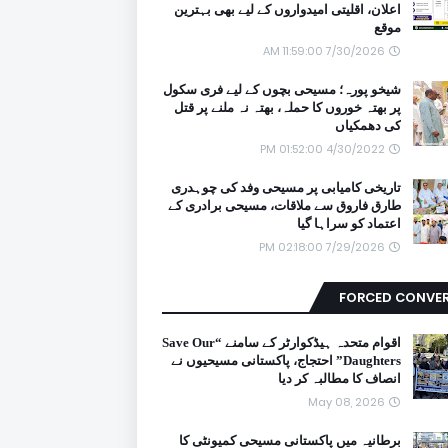
اعلان، اقلیتی امیدواروں کے لیے بھی بہترین
موقع
7/30/2026 11:59:00 AM
شیخو پورہ؛ مسیحی بچوں کے لیے فری سکول
پر بھتہ خوروں کا حملہ، بھتہ نہ ملنے پر قتل
کی دھمکیاں
4/30/2022 01:52:00 PM
تاریخی کامیابی پر مسیحی وفد کی چوہدری
طارق فاروق سے ملاقات، مسیحی برادری کے
اعتماد کو سراہا گیا
7/29/2026 02:18:00 PM
FORCED CONVE
اقوام متحدہ ہیڈکوارٹر کے سامنے “Save Our
Daughters” احتجاج، پاکستانی مسیحیوں نے
انصاف کا مطالبہ کر دیا
May 08, 2026
برطانیہ میں پاکستانی مسیحی کمیونٹی کا