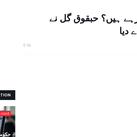
 رہے ہیں؟ حبقوق گل نے
 دیا
0
ATION
-card
حکومت