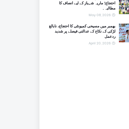
احتجاج؛ ماریہ شہباز کے لیے انصاف کا
مطالبہ۔
May 08, 2026
بھمبر میں مسیحی کمیونٹی کا احتجاج، نابالغ
لڑکی کے نکاح کے عدالتی فیصلے پر شدید
ردعمل
April 20, 2026