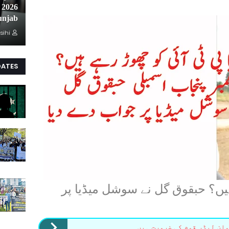
unjab
sihi
DATES
یں؟ حبقوق گل نے سوشل میڈیا پر
ان لیڈر قوم کی ضرورت ہیں۔