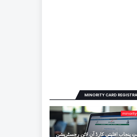
MINORITY CARD REGISTR
minority
ِ پنجاب اقلیتی کارڈ آن لائن رجسٹریشن