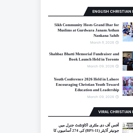
ENGLISH CHRISTIAN
Sikh Community Hosts Grand Iftar for
Muslims at Gurdwara Janam Asthan
Nankana Sahib
March 11, 2026
Shahbaz Bhatti Memorial Fundraiser and
Book Launch Held in Toronto
March 09, 2026
Youth Conference 2026 Held in Lahore
Encouraging Christian Youth Toward
Education and Leadership
March 09, 2026
VIRAL CHRISTIAN
آفس آف دی ملٹری اکاؤنٹنٹ جنرل میں
جونیئر آڈیٹر (BPS-11) کی 274 آسامیوں کا