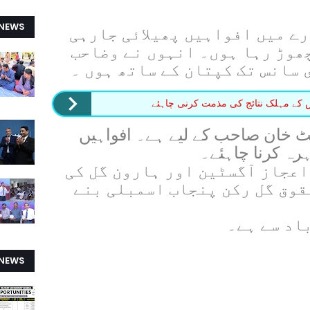
 NEWS
رے میں افواہیں پھیلائی جارہی
چھوڑ رہا ہوں۔ انہوں نے وضاحب
 سانس تک کپتان کے ساتھ ہوں ۔
س کے مہلک نتائج کی مذمت کرنی چاہئے
 خان صاحب کے لیے ہے۔ افواہیں
ہرہ کرنا چاہئے۔
اعجاز آگسٹین اور ہارون گل کی
قوق گل رکن پنجاب اسمبلی بنے
باد سے ہے۔
 NEWS