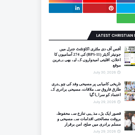
LATEST CHRISTIAN
آفس آف دی ملٹری اکاؤنٹنٹ جنرل میں
جونیئر آڈیٹر (BPS-11) کی 274 آسامیوں کا
اعلان، اقلیتی امیدواروں کے لیے بھی بہترین
موقع
July 30, 2026
تاریخی کامیابی پر مسیحی وفد کی چوہدری
طارق فاروق سے ملاقات، مسیحی برادری کے
اعتماد کو سراہا گیا
July 29, 2026
قصور ایک بڑے مذہبی تنازع سے محفوظ،
بروقت مصالحتی اقدامات سے مسیحی و
مسلم برادری میں صلح، امن برقرار
July 29, 2026