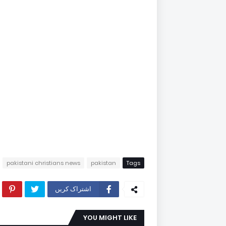
pakistani christians news
pakistan
Tags
اشتراک کریں
YOU MIGHT LIKE