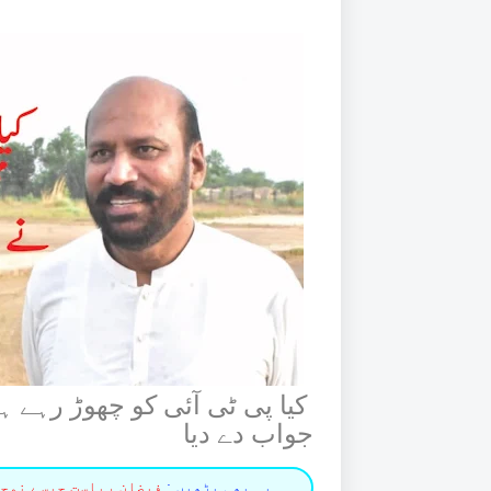
کیا پی ٹی آئی کو چھوڑ رہے ہ
جواب دے دیا
یہ بھی پڑھیں :
فیضان ریاست جیسے نوجو