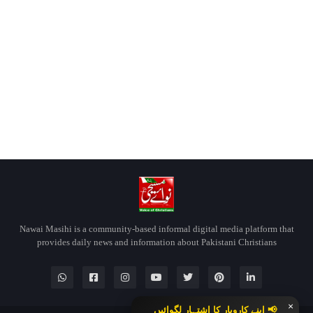
Nawai Masihi is a community-based informal digital media platform that
provides daily news and information about Pakistani Christians
×
📢 اپنے کاروبار کا اشتہار لگوائیں