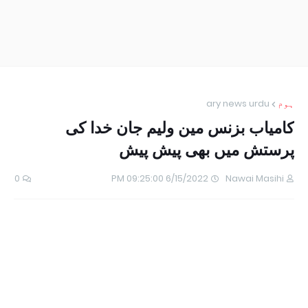
ہوم
ary news urdu
کامیاب بزنس مین ولیم جان خدا کی
پرستش میں بھی پیش پیش
0
6/15/2022 09:25:00 PM
Nawai Masihi