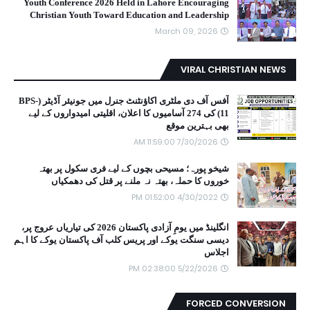
Youth Conference 2026 Held in Lahore Encouraging
Christian Youth Toward Education and Leadership
March 09, 2026
VIRAL CHRISTIAN NEWS
آفس آف دی ملٹری اکاؤنٹنٹ جنرل میں جونیئر آڈیٹر (BPS-
11) کی 274 آسامیوں کا اعلان، اقلیتی امیدواروں کے لیے
بھی بہترین موقع
7/30/2026 11:59:00 AM
شیخو پورہ؛ مسیحی بچوں کے لیے فری سکول پر بھتہ
خوروں کا حملہ، بھتہ نہ ملنے پر قتل کی دھمکیاں
4/30/2022 01:52:00 PM
انگلینڈ میں یومِ آزادی پاکستان 2026 کی تیاریاں عروج پر،
دیسی سنگت یوکے اور پریس کلب آف پاکستان یوکے کا اہم
اجلاس
5/22/2026 02:38:00 PM
FORCED CONVERSION