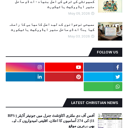
کمیونٹی کی ترقی کی اصل بنیاد - اے ڈی ساحل
منیر ایڈووکیٹ ہائیکورٹ
May 05, 2026
مسیحی نوجوانوں کے لیے اصل کامیابی کا راستہ
کیا ہے؟ اے ڈی ساحل منیر ایڈووکیٹ ہائیکورٹ
May 03, 2026
FOLLOW US
LATEST CHRISTIAN NEWS
آفس آف دی ملٹری اکاؤنٹنٹ جنرل میں جونیئر آڈیٹر (BPS-
11) کی 274 آسامیوں کا اعلان، اقلیتی امیدواروں کے لیے
بھی بہترین موقع