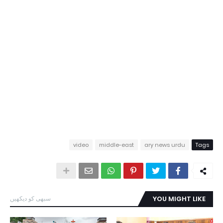
video
middle-east
ary news urdu
Tags
YOU MIGHT LIKE
سبھی کو دیکھیں