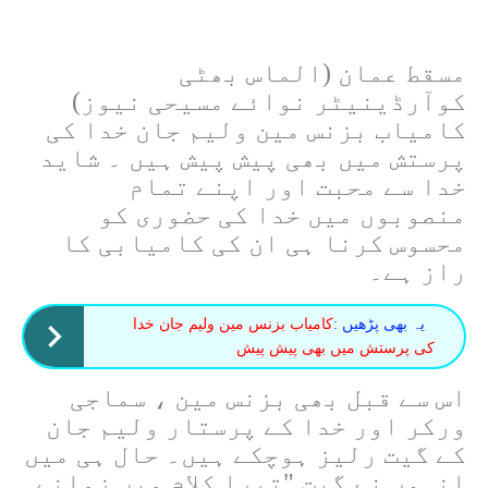
مسقط عمان (الماس بھٹی
کوآرڈینیٹر نوائے مسیحی نیوز)
کامیاب بزنس مین ولیم جان خدا کی
پرستش میں بھی پیش پیش ہیں ۔ شاید
خدا سے محبت اور اپنے تمام
منصوبوں میں خدا کی حضوری کو
محسوس کرنا ہی ان کی کامیابی کا
راز ہے۔
یہ بھی پڑھیں :
کامیاب بزنس مین ولیم جان خدا
کی پرستش میں بھی پیش پیش
اس سے قبل بھی بزنس مین ، سماجی
ورکر اور خدا کے پرستار ولیم جان
کے گیت رلیز ہوچکے ہیں۔ حال ہی میں
انہوں نے گیت "تیرا کلام میں زمانے