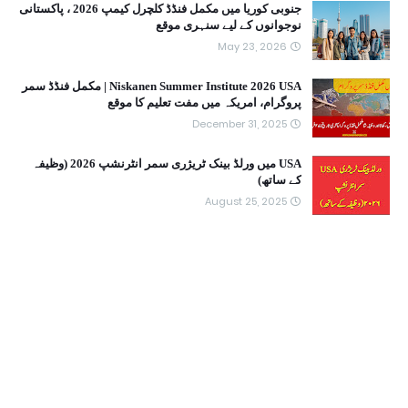
جنوبی کوریا میں مکمل فنڈڈ کلچرل کیمپ 2026 ، پاکستانی
نوجوانوں کے لیے سنہری موقع
May 23, 2026
Niskanen Summer Institute 2026 USA | مکمل فنڈڈ سمر
پروگرام، امریکہ میں مفت تعلیم کا موقع
December 31, 2025
USA میں ورلڈ بینک ٹریژری سمر انٹرنشپ 2026 (وظیفہ
کے ساتھ)
August 25, 2025