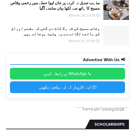
مذہب تبدیل نہ کرنے پر جان لیوا حملے میں زخمی وقاص
مسیح کا ہاتھ سے لکھا بیان سامنے آگیا
March 28, 2025
وقاص مسیح کی شہ رگ کاٹ دی گئی کہ مقدس اوراق
کو ہاتھے لگانے سے وہ پلید ہوجاتے ہیں
March 23, 2025
📢 Advertise With Us
📞 WhatsApp پر رابطہ کریں
📦 اپنے کاروبار کے لیے پیکجز دیکھیں
```
```html id="sticky2026"
SCHOLARSHIPS