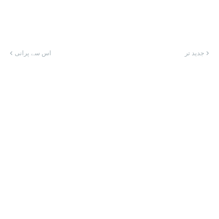
جدید تر
اس سے پرانی