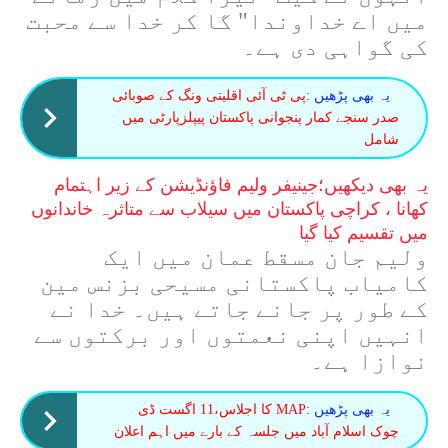
میں اے خداوندا" گا کر خدا سے محبت
کی گواہی دی ہے۔
یہ بھی پڑھیں :
پی ٹی آئی اقلیتی ونگ کے صوبائی
صدر سنجے کمار پنجوانی پاکستان پیپلزپارٹی میں
شامل
یہ بھی دیکھیں؛
جینیفر ولیم فاؤنڈیشن کے زیر اہتمام
کھانا ، کراچی پاکستان میں سیلاب سے متاثرہ خاندانوں
میں تقسیم کیا گیا
ولیم جان مسقط عمان میں ایک
کامیاب پاکستانی مسیحی بزنس مین
کے طور پر جانے جاتے ہیں۔ خدا نے
انہیں اپنی نعمتوں اور برکتوں سے
نوازا ہے۔
یہ بھی پڑھیں :
MAP کا اجلاس،11 اگست ڈی
چوک اسلام آباد میں جلسہ کے بارے میں اہم اعلان