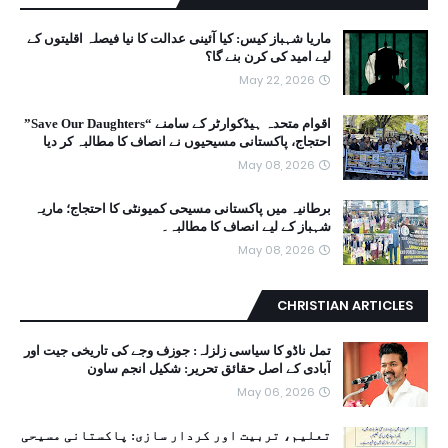
ماریا شہباز کیس: کیا آئینی عدالت کا نیا فیصلہ اقلیتوں کے
لیے امید کی کرن بنے گا؟
May 22, 2026
اقوام متحدہ ہیڈکوارٹر کے سامنے “Save Our Daughters”
احتجاج، پاکستانی مسیحیوں نے انصاف کا مطالبہ کر دیا
May 08, 2026
برطانیہ میں پاکستانی مسیحی کمیونٹی کا احتجاج؛ ماریہ
شہباز کے لیے انصاف کا مطالبہ۔
May 08, 2026
CHRISTIAN ARTICLES
تمل ناڈو کا سیاسی زلزلہ: جوزف وجے کی تاریخی جیت اور
آبادی کے اصل حقائق تحریر: شکیل انجم ساون
May 06, 2026
تعلیم، تربیت اور کردار سازی: پاکستانی مسیحی