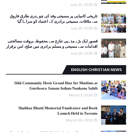
July 30, 2026
تاریخی کامیابی پر مسیحی وفد کی چوہدری طارق فاروق
سے ملاقات، مسیحی برادری کے اعتماد کو سراہا گیا
July 29, 2026
قصور ایک بڑے مذہبی تنازع سے محفوظ، بروقت مصالحتی
اقدامات سے مسیحی و مسلم برادری میں صلح، امن برقرار
July 29, 2026
ENGLISH CHRISTIAN NEWS
Sikh Community Hosts Grand Iftar for Muslims at
Gurdwara Janam Asthan Nankana Sahib
March 11, 2026
Shahbaz Bhatti Memorial Fundraiser and Book
Launch Held in Toronto
March 09, 2026