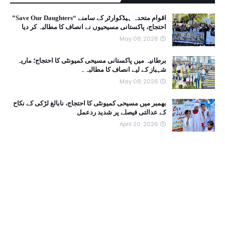
اقوام متحدہ ہیڈکوارٹر کے سامنے “Save Our Daughters”
احتجاج، پاکستانی مسیحیوں نے انصاف کا مطالبہ کر دیا
May 08, 2026
برطانیہ میں پاکستانی مسیحی کمیونٹی کا احتجاج؛ ماریہ
شہباز کے لیے انصاف کا مطالبہ۔
May 08, 2026
بھمبر میں مسیحی کمیونٹی کا احتجاج، نابالغ لڑکی کے نکاح
کے عدالتی فیصلے پر شدید ردعمل
April 20, 2026