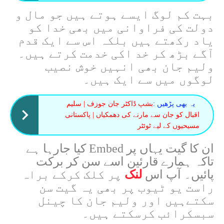
بہت کم لوگ ایسے ہوتے ہیں جو مال و
دولت کی فراوانی میں بھی خدا کو
یاد رکھتے ہیں بلکہ اس سے ایک قدم
آگے بڑھ کر خد اکی خدمت کرتے ہیں۔
ولیم جان بھی انہیں خوش نصیب
لوگوں میں سے ایک ہیں۔
یہ بھی پڑھیں :
بشپ ڈاکٹر جان جوزف | سلیم
اقبال کو جان سے مارنے کی دھمکیاں | پاکستانی
مسیحیوں کے لیے ٹوئٹر
ان کا گیت یہاں پر Embed کیا جارہا ہے
تاکہ ہمارے قارئین اسے سن کر برکت
پائیں۔ آپ اس
لنک
پر کلک کرکے براہ
راست یو ٹیوب پر بھی یہ گیت سن
سکتےہیں اور ولیم جان کا چینل
سبسکرائب کرسکتے ہیں۔