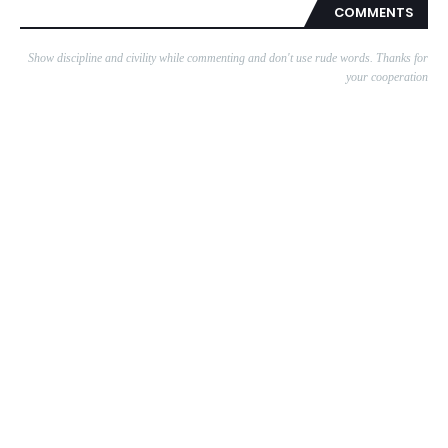
COMMENTS
Show discipline and civility while commenting and don't use rude words. Thanks for
your cooperation