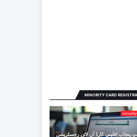
MINORITY CARD REGISTR
minority
ِ پنجاب اقلیتی کارڈ آن لائن رجسٹریشن