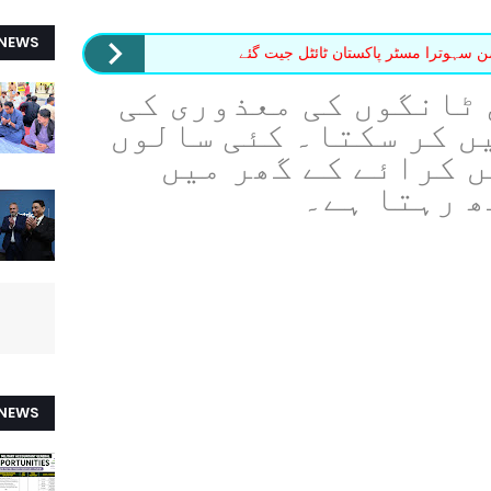
 NEWS
سہوترا مسٹر پاکستان ٹائٹل جیت گئے
 ٹانگوں کی معذوری کی
ں کر سکتا۔ کئی سالوں
 کرائے کے گھر میں
ھ رہتا ہے۔
 NEWS