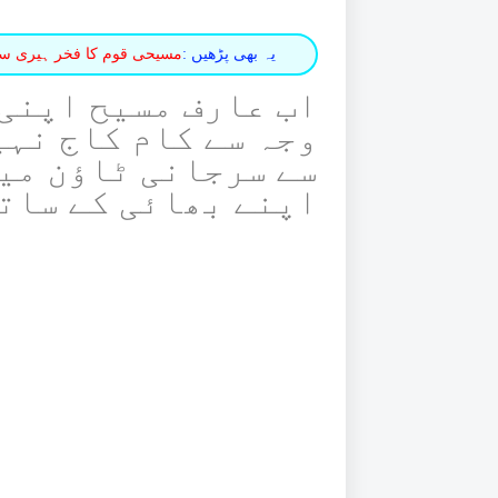
یہ بھی پڑھیں :
مسیحی قوم کا فخر ہیری سن 
اب عارف مسیح اپنی
وجہ سے کام کاج نہی
سے سرجانی ٹاؤن میں
اپنے بھائی کے سات