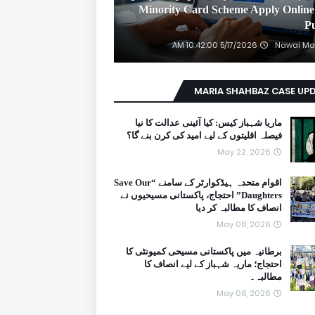
2026 Minority Card Scheme Apply Online
P
5/17/2026 10:42:00 AM
Nawai Ma
MARIA SHAHBAZ CASE UP
ماریا شہباز کیس: کیا آئینی عدالت کا نیا
فیصلہ اقلیتوں کے لیے امید کی کرن بنے گا؟
May 22, 2026
اقوام متحدہ ہیڈکوارٹر کے سامنے “Save Our
Daughters” احتجاج، پاکستانی مسیحیوں نے
انصاف کا مطالبہ کر دیا
May 08, 2026
برطانیہ میں پاکستانی مسیحی کمیونٹی کا
احتجاج؛ ماریہ شہباز کے لیے انصاف کا
مطالبہ۔
May 08, 2026