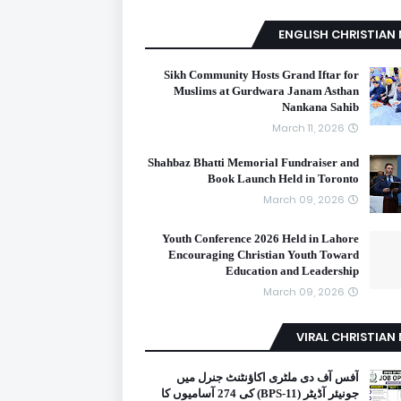
ENGLISH CHRISTIAN
Sikh Community Hosts Grand Iftar for
Muslims at Gurdwara Janam Asthan
Nankana Sahib
March 11, 2026
Shahbaz Bhatti Memorial Fundraiser and
Book Launch Held in Toronto
March 09, 2026
Youth Conference 2026 Held in Lahore
Encouraging Christian Youth Toward
Education and Leadership
March 09, 2026
VIRAL CHRISTIAN
آفس آف دی ملٹری اکاؤنٹنٹ جنرل میں
جونیئر آڈیٹر (BPS-11) کی 274 آسامیوں کا