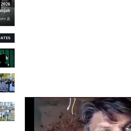
unjab
sihi
DATES