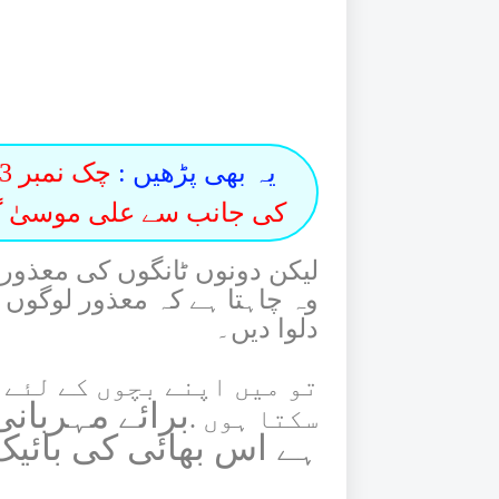
یہ بھی پڑھیں :
کی جانب سے علی موسیٰ گی
لیکن دونوں ٹانگوں کی معذور
وہ چاہتا ہے کہ معذور لوگوں ک
دلوا دیں۔
تو میں اپنے بچوں کے لئے 
برائے مہربان
سکتا ہوں .
ہے اس بھائی کی بائیک