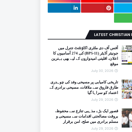
LATEST CHRISTIAN
آفس آف دی ملٹری اکاؤنٹنٹ جنرل میں
جونیئر آڈیٹر (BPS-11) کی 274 آسامیوں کا
اعلان، اقلیتی امیدواروں کے لیے بھی بہترین
موقع
July 30, 2026
تاریخی کامیابی پر مسیحی وفد کی چوہدری
طارق فاروق سے ملاقات، مسیحی برادری کے
اعتماد کو سراہا گیا
July 29, 2026
قصور ایک بڑے مذہبی تنازع سے محفوظ،
بروقت مصالحتی اقدامات سے مسیحی و
مسلم برادری میں صلح، امن برقرار
July 29, 2026