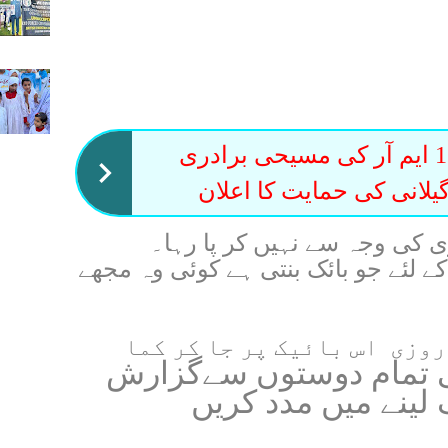
چک نمبر 13 ایم آر کی مسیحی برادری
لانی کی حمایت کا اعلان
ی کی وجہ سے نہیں کر پا رہا۔
ے لئے جو بائک بنتی ہے کوئی وہ مجھے
روزی اس بائیک پر جا کر کما
ی تمام دوستوں سےگ
زارش
 لینے میں مدد کریں