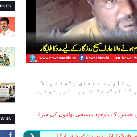
ICLES
نی ٹاؤن سے تعلق رکھنے والا
 کا ایکسیڈنٹ ہوا اور دونوں
 تفتیش' کے باوجود مسیحی بھائیوں کی سزائے
OW US
 فائرنگ کا ایک زخمی جان کی بازی ہار گیا