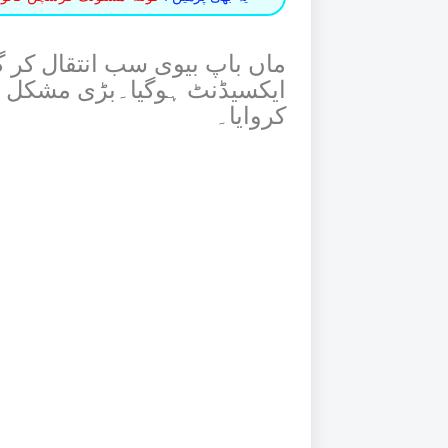
ماں باپ بیوی سب انتقال کر گئ
ایکسیڈنٹ ہوگیا۔بڑی مشکل سے
کروایا۔