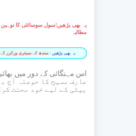
یہ بھی پڑھیں؛
سول سوسائٹی کا توہین 
مطالبہ
یہ بھی پڑھیں :
سندھ کے سینٹری ورکرز کے ل
اس مہنگائی کے دور میں بھائی 
عارف مسیح کا حوصلہ آج بھ
بیٹی کے لیے خود محنت کر