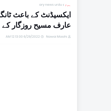
ہوم
ary news urdu
ایکسیڈنٹ کے باعث ٹانگ
عارف مسیح روزگار کے لی
6/29/2022 12:13:00 AM
Nawai Masihi