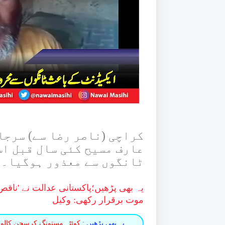
کراچی (ناصر رضا سے) سرجا
عارف مسیح کئی سال قبل اس
ٹانگوں سے معذور ہوگیا۔
یہ بھی پڑھیں؛
پاکستانی عدالت نے 'ناقص
موت برقرار رکھی: وکیل
یہ بھی پڑھیں :
کوئٹہ مستونگ کرسچن کالونی