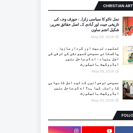
CHRISTIAN ART
تمل ناڈو کا سیاسی زلزلہ: جوزف وجے کی
تاریخی جیت اور آبادی کے اصل حقائق تحریر:
شکیل انجم ساون
May 06, 2026
تعلیم، تربیت اور کردار سازی:
پاکستانی مسیحی کمیونٹی کی ترقی کی
اصل بنیاد - اے ڈی ساحل منیر
ایڈووکیٹ ہائیکورٹ
May 05, 2026
مسیحی نوجوانوں کے لیے اصل کامیابی
کا راستہ کیا ہے؟ اے ڈی ساحل منیر
ایڈووکیٹ ہائیکورٹ
May 03, 2026
FOLL