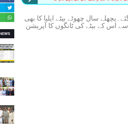
ے۔پچھلے سال چھوٹے بیٹے ایلیا کا بھی
 اس کے بیٹے کی ٹانگوں کا آپریشن
 NEWS