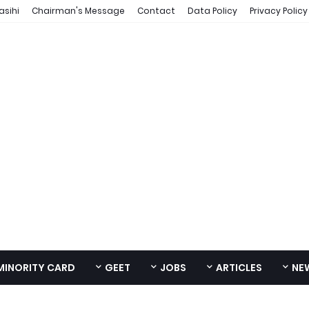
asihi
Chairman's Message
Contact
Data Policy
Privacy Policy
MINORITY CARD
GEET
JOBS
ARTICLES
NE