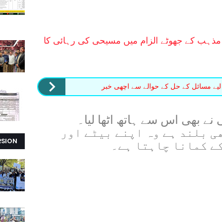
مذہب کے جھوٹے الزام میں مسیحی کی رہائی کا
یے مسائل کے حل کے حوالے سے اچھی خبر
نے بھی اس سے ہاتھ اٹھا لیا۔
ی بلند ہے وہ اپنے بیٹے اور
RSION
کے کمانا چاہتا ہے۔