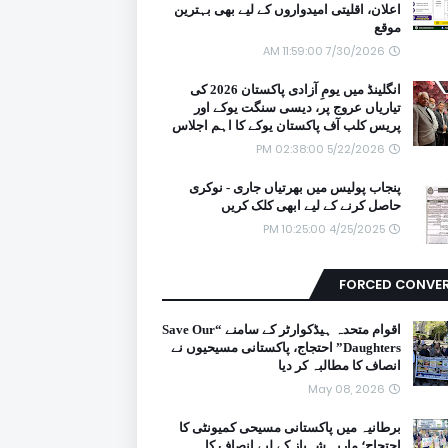
اعلان، اقلیتی امیدواروں کے لیے بھی بہترین
موقع
7/30/2026 11:59:00 AM
انگلینڈ میں یومِ آزادی پاکستان 2026 کی
تیاریاں عروج پر، دیسی سنگت یوکے اور
پریس کلب آف پاکستان یوکے کا اہم اجلاس
5/22/2026 02:38:00 PM
پنجاب پولیس میں بھرتیاں جاری - نوکری
حاصل کرنے کے لیے ابھی کلک کریں
4/25/2025 10:25:00 PM
FORCED CONVE
اقوام متحدہ ہیڈکوارٹر کے سامنے “Save Our
Daughters” احتجاج، پاکستانی مسیحیوں نے
انصاف کا مطالبہ کر دیا
May 08, 2026
برطانیہ میں پاکستانی مسیحی کمیونٹی کا
احتجاج؛ ماریہ شہباز کے لیے انصاف کا