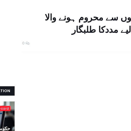
وں سے محروم ہونے والا
ے مددکا طلبگار
0
ATION
-card
حکومت