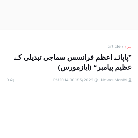
ہوم
article
”پاپائے اعظم فرانسس سماجی تبدیلی کے
عظیم پیامبر“ (ایازمورس)
0
1/15/2022 10:14:00 PM
Nawai Masihi