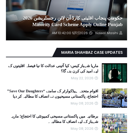
حکومتِ پنجاب اقلیتی کارڈ آن لائن رجسٹریشن 2026
Minority Card Scheme Apply Online Punjab
5/17/2026 10:42:00 AM
Nawai Masihi
MARIA SHAHBAZ CASE UPDATES
ماریا شہباز کیس: کیا آئینی عدالت کا نیا فیصلہ اقلیتوں کے
لیے امید کی کرن بنے گا؟
May 22, 2026
اقوام متحدہ ہیڈکوارٹر کے سامنے “Save Our Daughters”
احتجاج، پاکستانی مسیحیوں نے انصاف کا مطالبہ کر دیا
May 08, 2026
برطانیہ میں پاکستانی مسیحی کمیونٹی کا احتجاج؛ ماریہ
شہباز کے لیے انصاف کا مطالبہ۔
May 08, 2026