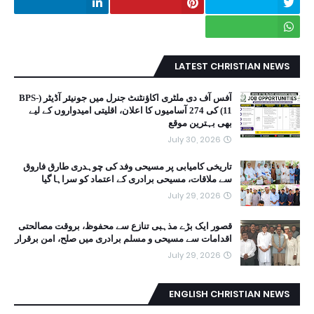
LATEST CHRISTIAN NEWS
آفس آف دی ملٹری اکاؤنٹنٹ جنرل میں جونیئر آڈیٹر (BPS-
11) کی 274 آسامیوں کا اعلان، اقلیتی امیدواروں کے لیے
بھی بہترین موقع
July 30, 2026
تاریخی کامیابی پر مسیحی وفد کی چوہدری طارق فاروق
سے ملاقات، مسیحی برادری کے اعتماد کو سراہا گیا
July 29, 2026
قصور ایک بڑے مذہبی تنازع سے محفوظ، بروقت مصالحتی
اقدامات سے مسیحی و مسلم برادری میں صلح، امن برقرار
July 29, 2026
ENGLISH CHRISTIAN NEWS