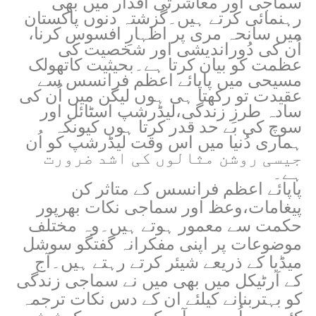
سماجی اور معاشرتی اقدار میں بھی
رہنمائی کرتے ہیں۔گزشتہ دنوں پاکستان
میں سانحہ مری پر اظہارِ افسوس کرنا،
اُن کی دُوراندیشی اور شخصیت کی
عظمت کو بیان کرتا ہے۔بحیثیت کاتھولک
مسیحی میں پاپائے اعظم فرانسس سے
عقیدت تو رکھتا ہی ہوں لیکن میں اُن کی
سادہ طرزِ زندگی،لیڈرشپ اسٹائل اور
سوچ کی بے حد قدر کرتا ہوں کیونکہ
ہماری دُنیا میں اس وقت لیڈرشپ کو اُن
جیسی روشن مثالوں کی اشد ضرورت
ہے۔
پاپائے اعظم فرانسس کے متاثر کن
پیغامات،وعظ اور سماجی نکات بھرپور
حکمت سے معمور ہوتے ہیں۔وہ مختلف
موضوعات پر اپنی مفکرانہ گفتگو سوشل
میڈیا کے ذریعے شیئر کرتے رہتے ہیں۔آج
کے آرٹیکل میں بھی میں نے سماجی زندگی
کو بہتربنانے کیلئے ان کے دس نکات ترجمہ