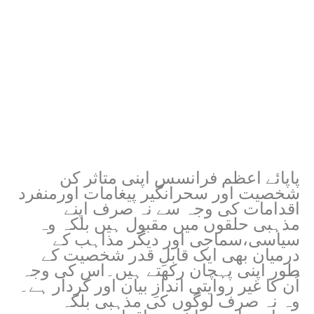
پاپائے اعظم فرانسس اپنی متاثر کن
شخصیت اور سحرانگیر پیغامات اورمنفرد
اقدامات کی وجہ سے نہ صرف اپنے
مذہبی حلقوں میں مقبول ہیں بلکہ وہ
سیاسی،سماجی اور دیگر مذاہب کے
درمیان بھی ایک قابلِ قدر شخصیت کے
طور اپنی پہچان رکھتے ہیں۔اس کی وجہ
اُن کا غیر روایتی اندازِ بیان اور کردار ہے۔
وہ نہ صرف لوگوں کی مذہبی بلکہ