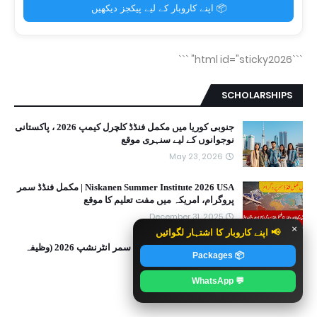
📦 اپنے کاروبار کے لیے پیکجز دیکھیں
```
```html id="sticky2026"
SCHOLARSHIPS
جنوبی کوریا میں مکمل فنڈڈ کلچرل کیمپ 2026 ، پاکستانی
نوجوانوں کے لیے سنہری موقع
May 23, 2026
Niskanen Summer Institute 2026 USA | مکمل فنڈڈ سمر
پروگرام، امریکہ میں مفت تعلیم کا موقع
December 31, 2025
×
📢 اپنے کاروبار کا اشتہار لگوائیں
USA میں ورلڈ بینک ٹریژری سمر انٹرنشپ 2026 (وظیفہ
📦 Packages
کے ساتھ)
August 25, 2025
💬 WhatsApp