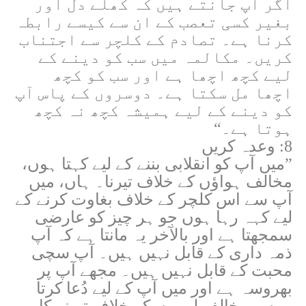
اگر آپ جانتے ہیں کہ کھلے دل اور
بغیر کسی تعصب کے ان سے کیسے رابطہ
کرنا ہے۔ تصادم کے کلچر سے اجتناب
کریں۔ مکالمہ میں سب کو دینے کے
لیے کچھ اچھا ہے اور سب کو کچھ
اچھا مل سکتا ہے۔ دوسروں کے پاس آپ
کو دینے کے لیے ہمیشہ کچھ نہ کچھ
ہوتا ہے۔“
8: وعدہ کریں
”میں آپ کو انقلابی بننے کے لیے کہتا ہوں،
مخالف ہواؤں کے خلاف تیرنا۔ ہاں، میں
آپ سے اس کلچر کے خلاف بغاوت کرنے کے
لیے کہہ رہا ہوں جو ہر چیز کو عارضی
سمجھتا ہے اور بالآخر یہ مانتا ہے کہ آپ
ذمہ داری کے قابل نہیں ہیں۔ آپ سچی
محبت کے قابل نہیں ہیں۔ مجھے آپ پر
بھروسہ ہے اور میں آپ کے لیے دُعا کرتا