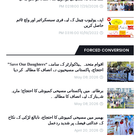
7/29/2026 02:18:00 PM
اپنے یوٹیوب چینل کے لیے فری سبسکرائبر اور واچ ٹائم
حاصل کریں
10/19/2022 03:16:00 PM
FORCED CONVERSION
اقوام متحدہ ہیڈکوارٹر کے سامنے “Save Our Daughters”
احتجاج، پاکستانی مسیحیوں نے انصاف کا مطالبہ کر دیا
May 08, 2026
برطانیہ میں پاکستانی مسیحی کمیونٹی کا احتجاج؛ ماریہ
شہباز کے لیے انصاف کا مطالبہ۔
May 08, 2026
بھمبر میں مسیحی کمیونٹی کا احتجاج، نابالغ لڑکی کے نکاح
کے عدالتی فیصلے پر شدید ردعمل
April 20, 2026