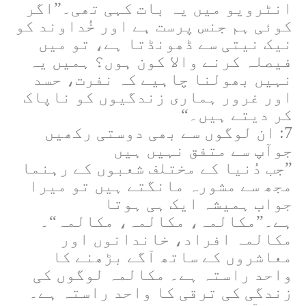
انٹرویو میں یہ بات کہی تھی۔”اگر
کوئی ہم جنس پرست ہے اور خُداوند کو
نیک نیتی سے ڈھونڈتا ہے، تو میں
فیصلہ کرنے والا کون ہوں؟ ہمیں یہ
نہیں بھولنا چاہیے کہ نفرت، حسد
اور غرور ہماری زندگیوں کو ناپاک
کر دیتے ہیں۔“
7: ان لوگوں سے بھی دوستی رکھیں
جوآپ سے متفق نہیں ہیں
”جب دُنیا کے مختلف شعبوں کے رہنما
مجھ سے مشورہ مانگتے ہیں تو میرا
جواب ہمیشہ ایک ہی ہوتا
ہے۔”مکالمہ، مکالمہ، مکالمہ“۔
مکالمہ افراد، خاندانوں اور
معاشروں کے ساتھ آگے بڑھنے کا
واحد راستہ ہے۔ مکالمہ لوگوں کی
زندگی کی ترقی کا واحد راستہ ہے۔