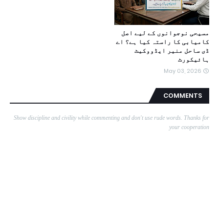
مسیحی نوجوانوں کے لیے اصل
کامیابی کا راستہ کیا ہے؟ اے
ڈی ساحل منیر ایڈووکیٹ
ہائیکورٹ
May 03, 2026
COMMENTS
Show discipline and civility while commenting and don't use rude words. Thanks for
your cooperation