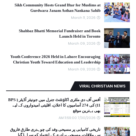
Sikh Community Hosts Grand Iftar for Muslims at
Gurdwara Janam Asthan Nankana Sahib
March 11, 2026
Shahbaz Bhatti Memorial Fundraiser and Book
Launch Held in Toronto
March 09, 2026
Youth Conference 2026 Held in Lahore Encouraging
Christian Youth Toward Education and Leadership
March 09, 2026
VIRAL CHRISTIAN NEWS
آفس آف دی ملٹری اکاؤنٹنٹ جنرل میں جونیئر آڈیٹر (BPS-
11) کی 274 آسامیوں کا اعلان، اقلیتی امیدواروں کے لیے
بھی بہترین موقع
7/30/2026 11:59:00 AM
تاریخی کامیابی پر مسیحی وفد کی چوہدری طارق فاروق
سے ملاقات، مسیحی برادری کے اعتماد کو سراہا گیا