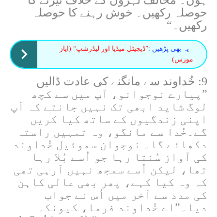
ہوں۔ مخالف لہروں کے خلاف تیرنے کا
حوصلہ رکھیں۔ خوش رہنے کا حوصلہ
رکھیں۔“
یہ بھی پڑھیں :
”ڈیجیٹل میڈیا اور لیڈرشپ“ (ایاز
مورس)
9: خُداوند سے مانگنے کی عادت ڈالیں
”پیارے نوجوانو، آپ میں سے کچھ
لوگ شاید ابھی تک نہیں جانتے کہ آپ
اپنی زندگیوں کے ساتھ کیا کریں
گے۔خُدا سے مانگو، وہ تمہیں راستہ
دکھائے گا۔ نوجوان سموئیل خُداوند
کی آواز سُنتا رہا جو اُسے بُلا رہا
تھا، لیکن اُسے سمجھ نہیں آرہی تھی
کہ وہ کیا کہے، پھر بھی عالی کاہن
کی مدد سے آخر میں اُس نے جواب
دیا۔”اے خُداوند فرما، کیونکہ