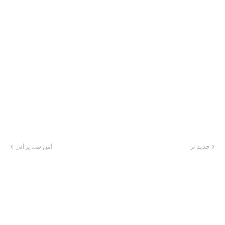
جدید تر
اس سے پرانی