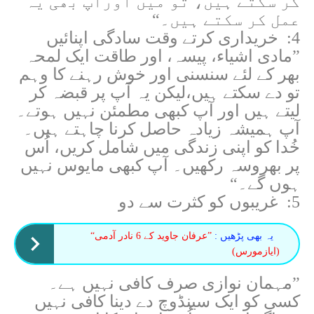
کر سکتے ہیں، تو میں اورآپ بھی یہ
عمل کر سکتے ہیں۔“
4: خریداری کرتے وقت سادگی اپنائیں
”مادی اشیاء، پیسہ، اور طاقت ایک لمحہ
بھر کے لئے سنسنی اور خوش رہنے کا وہم
تو دے سکتے ہیں،لیکن یہ آپ پر قبضہ کر
لیتے ہیں اور آپ کبھی مطمئن نہیں ہوتے۔
آپ ہمیشہ زیادہ حاصل کرنا چاہتے ہیں۔
خُدا کو اپنی زندگی میں شامل کریں، اُس
پر بھروسہ رکھیں۔ آپ کبھی مایوس نہیں
ہوں گے۔“
5: غریبوں کو کثرت سے دو
یہ بھی پڑھیں :
”عرفان جاوید کے 6 نادر آدمی“
(ایازمورس)
”مہمان نوازی صرف کافی نہیں ہے۔
کسی کو ایک سینڈوچ دے دینا کافی نہیں