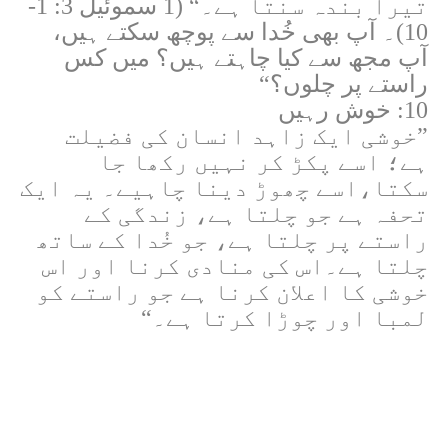
تیرا بندہ سنتا ہے۔“ (1 سموئیل 3: 1-
10)۔ آپ بھی خُدا سے پوچھ سکتے ہیں،
آپ مجھ سے کیا چاہتے ہیں؟ میں کس
راستے پر چلوں؟“
10: خوش رہیں
”خوشی ایک زاہد انسان کی فضیلت
ہے؛ اسے پکڑ کر نہیں رکھا جا
سکتا،اسے چھوڑ دینا چاہیے۔ یہ ایک
تحفہ ہے جو چلتا ہے، زندگی کے
راستے پر چلتا ہے، جو خُدا کے ساتھ
چلتا ہے۔اس کی منادی کرنا اور اس
خوشی کا اعلان کرنا ہے جو راستے کو
لمبا اور چوڑا کرتا ہے۔“