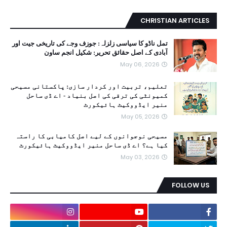
CHRISTIAN ARTICLES
تمل ناڈو کا سیاسی زلزلہ: جوزف وجے کی تاریخی جیت اور
آبادی کے اصل حقائق تحریر: شکیل انجم ساون
May 06, 2026
تعلیم، تربیت اور کردار سازی: پاکستانی مسیحی
کمیونٹی کی ترقی کی اصل بنیاد - اے ڈی ساحل
منیر ایڈووکیٹ ہائیکورٹ
May 05, 2026
مسیحی نوجوانوں کے لیے اصل کامیابی کا راستہ
کیا ہے؟ اے ڈی ساحل منیر ایڈووکیٹ ہائیکورٹ
May 03, 2026
FOLLOW US