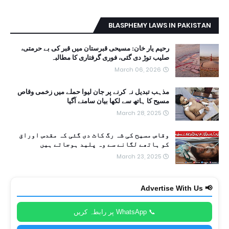
BLASPHEMY LAWS IN PAKISTAN
رحیم یار خان: مسیحی قبرستان میں قبر کی بے حرمتی،
صلیب توڑ دی گئی، فوری گرفتاری کا مطالبہ
March 06, 2026
مذہب تبدیل نہ کرنے پر جان لیوا حملے میں زخمی وقاص
مسیح کا ہاتھ سے لکھا بیان سامنے آگیا
March 28, 2025
وقاص مسیح کی شہ رگ کاٹ دی گئی کہ مقدس اوراق
کو ہاتھے لگانے سے وہ پلید ہوجاتے ہیں
March 23, 2025
📢 Advertise With Us
📞 WhatsApp پر رابطہ کریں