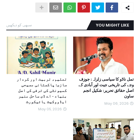
YOU MIGHT LIKE
سبھی کو دیکھیں
تمل ناڈو کا سیاسی زلزلہ: جوزف
تعلیم، تربیت اور کردار
وجے کی تاریخی جیت اور آبادی کے
سازی: پاکستانی مسیحی
اصل حقائق تحریر: شکیل انجم
کمیونٹی کی ترقی کی اصل
ساون
بنیاد - اے ڈی ساحل منیر
ایڈووکیٹ ہائیکورٹ
May 06, 2026
May 05, 2026