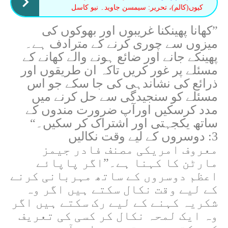
کیوں(کالم)، تحریر: سیمسن جاوید۔ نیو کاسل
”کھانا پھینکنا غریبوں اور بھوکوں کی
میزوں سے چوری کرنے کے مترادف ہے۔
پھینکے جانے اور ضائع ہونے والے کھانے کے
مسئلے پر غور کریں تاکہ ان طریقوں اور
ذرائع کی نشاندہی کی جا سکے جو اس
مسئلے کو سنجیدگی سے حل کرنے میں
مدد کرسکیں اورآپ ضرورت مندوں کے
ساتھ یکجہتی اور اشتراک کر سکیں۔“
3: دوسروں کے لیے وقت نکالیں
معروف امریکی مصنف فادر جیمز
مارٹن کا کہنا ہے۔”اگر پاپائے
اعظم دوسروں کے ساتھ مہربانی کرنے
کے لیے وقت نکال سکتے ہیں اگر وہ
شکریہ کہنے کے لیے رک سکتے ہیں اگر
وہ ایک لمحہ نکال کر کسی کی تعریف