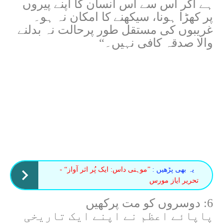
ہے اگر اس سے اُس انسان کا اپنے پیروں
پر کھڑا ہونا، سیکھنے کا امکان نہ ہو۔
غریبوں کی مستقل طور پرحالت نہ بدلنے
والا صدقہ کافی نہیں۔“
یہ بھی پڑھیں :
”موہنی داس: ایک پُر اثر آواز“ -
تحریر ایاز مورس
6: دوسروں کو مت پرکھیں
پاپائے اعظم نے اپنے ایک تاریخی