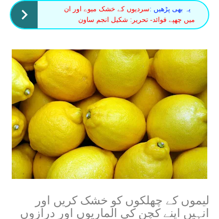
یہ بھی پڑھیں :
سردیوں کے خشک میوے اور ان
میں چھپے فوائد- تحریر: شکیل انجم ساون
لیموں کے چھلکوں کو خشک کریں اور
انہیں اپنے کچن کی الماریوں اور درازوں