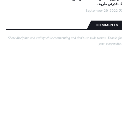
کے قدرتی طریقے
September 29, 2022
COMMENTS
Show discipline and civility while commenting and don't use rude words. Thanks for
your cooperation