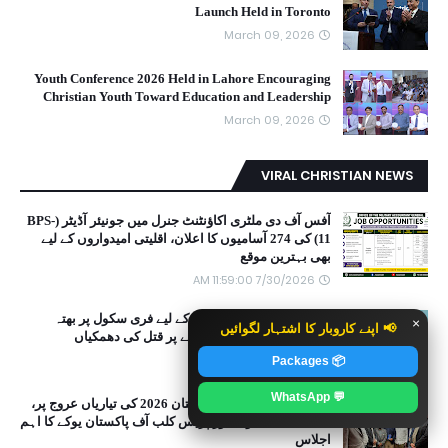
Launch Held in Toronto
March 09, 2026
Youth Conference 2026 Held in Lahore Encouraging
Christian Youth Toward Education and Leadership
March 09, 2026
VIRAL CHRISTIAN NEWS
آفس آف دی ملٹری اکاؤنٹنٹ جنرل میں جونیئر آڈیٹر (BPS-
11) کی 274 آسامیوں کا اعلان، اقلیتی امیدواروں کے لیے
بھی بہترین موقع
7/30/2026 11:59:00 AM
شیخو پورہ؛ مسیحی بچوں کے لیے فری سکول پر بھتہ
×
📢 اپنے کاروبار کا اشتہار لگوائیں
خوروں کا حملہ، بھتہ نہ ملنے پر قتل کی دھمکیاں
4/30/2022 01:52:00 PM
📦 Packages
💬 WhatsApp
انگلینڈ میں یومِ آزادی پاکستان 2026 کی تیاریاں عروج پر،
دیسی سنگت یوکے اور پریس کلب آف پاکستان یوکے کا اہم
اجلاس