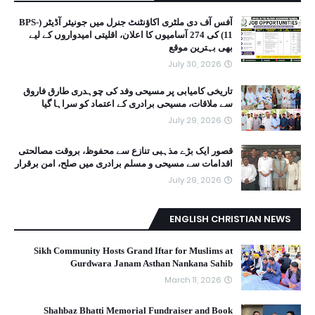
آفس آف دی ملٹری اکاؤنٹنٹ جنرل میں جونیئر آڈیٹر (BPS-
11) کی 274 آسامیوں کا اعلان، اقلیتی امیدواروں کے لیے
بھی بہترین موقع
July 30, 2026
تاریخی کامیابی پر مسیحی وفد کی چوہدری طارق فاروق
سے ملاقات، مسیحی برادری کے اعتماد کو سراہا گیا
July 29, 2026
قصور ایک بڑے مذہبی تنازع سے محفوظ، بروقت مصالحتی
اقدامات سے مسیحی و مسلم برادری میں صلح، امن برقرار
July 29, 2026
ENGLISH CHRISTIAN NEWS
Sikh Community Hosts Grand Iftar for Muslims at
Gurdwara Janam Asthan Nankana Sahib
March 11, 2026
Shahbaz Bhatti Memorial Fundraiser and Book