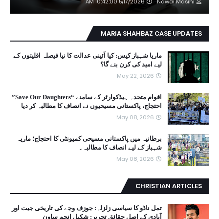
5/17/2026 10:42:00 AM
Nawai Masihi
MARIA SHAHBAZ CASE UPDATES
ماریا شہباز کیس: کیا آئینی عدالت کا نیا فیصلہ اقلیتوں کے
لیے امید کی کرن بنے گا؟
May 22, 2026
اقوام متحدہ ہیڈکوارٹر کے سامنے “Save Our Daughters”
احتجاج، پاکستانی مسیحیوں نے انصاف کا مطالبہ کر دیا
May 08, 2026
برطانیہ میں پاکستانی مسیحی کمیونٹی کا احتجاج؛ ماریہ
شہباز کے لیے انصاف کا مطالبہ۔
May 08, 2026
CHRISTIAN ARTICLES
تمل ناڈو کا سیاسی زلزلہ: جوزف وجے کی تاریخی جیت اور
آبادی کے اصل حقائق تحریر: شکیل انجم ساون