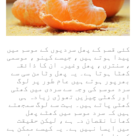
کئی قسم کے پھل سردیوں کے موسم میں
پیدا ہوتے ہیں ، جیسے کینو ، موسمی
، سنتری ، پھل وغیرہ ان کا ذائقہ
کھٹا ہوتا ہے۔ یہ پھل وٹامن سی سے
بھرپور ہوتے ہیں عام طور پر لوگ
سرد موسم کی وجہ سے سردی میں کھٹی
اور کھٹی چیزیں تھوڑی زیادہ ہی
کھٹی پاتے ہیں۔ بہت سے لوگ سمجھتے
ہیں کہ سرد موسم میں کھٹے پھل
کھانا نقصان دہ ہے ، لیکن حقیقت
میں ایسا نہیں ہے۔ یہ کیسے ممکن ہے