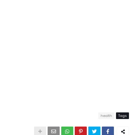
health
Tags