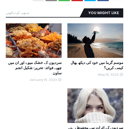
YOU MIGHT LIKE
سبھی کو دیکھیں
موسم گرما میں خود کی دیکھ بھال
سردیوں کے خشک میوے اور ان میں
کیسے کریں؟
چھپے فوائد- تحریر: شکیل انجم
ساون
May 16, 2023
January 16, 2023
سردیوں کے اثرات سے محفوظ رہنے