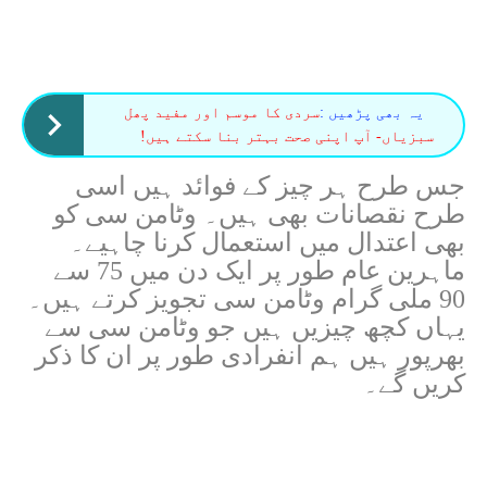
یہ بھی پڑھیں :
سردی کا موسم اور مفید پھل
سبزیاں- آپ اپنی صحت بہتر بنا سکتے ہیں!
جس طرح ہر چیز کے فوائد ہیں اسی
طرح نقصانات بھی ہیں۔ وٹامن سی کو
بھی اعتدال میں استعمال کرنا چاہیے۔
ماہرین عام طور پر ایک دن میں 75 سے
90 ملی گرام وٹامن سی تجویز کرتے ہیں۔
یہاں کچھ چیزیں ہیں جو وٹامن سی سے
بھرپور ہیں ہم انفرادی طور پر ان کا ذکر
کریں گے۔