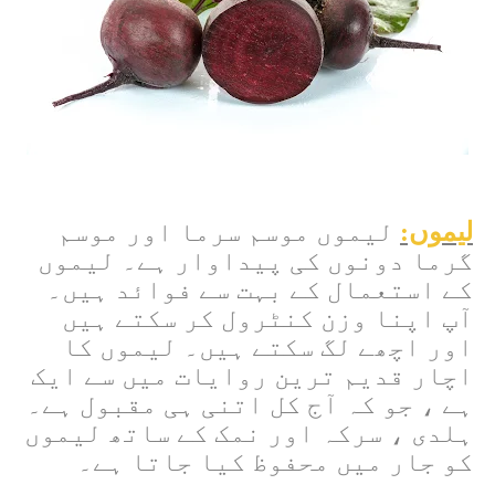
لیموں:
لیموں موسم سرما اور موسم
گرما دونوں کی پیداوار ہے۔ لیموں
کے استعمال کے بہت سے فوائد ہیں۔
آپ اپنا وزن کنٹرول کر سکتے ہیں
اور اچھے لگ سکتے ہیں۔ لیموں کا
اچار قدیم ترین روایات میں سے ایک
ہے ، جو کہ آج کل اتنی ہی مقبول ہے۔
ہلدی ، سرکہ اور نمک کے ساتھ لیموں
کو جار میں محفوظ کیا جاتا ہے۔