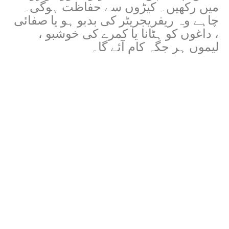
میں رکھیں۔ کیڑوں سے حفاظت ہوگی۔
چاہے وہ ریفریجریٹر کی بدبو ہو یا صفائی
، داغوں کو ہٹانا یا کمرے کی خوشبو ،
لیموں ہر جگہ کام آئے گا۔