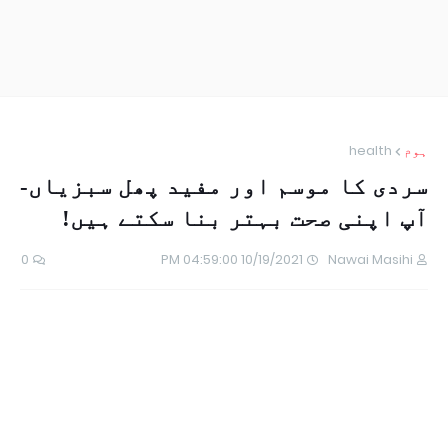
ہوم
health
سردی کا موسم اور مفید پھل سبزیاں-
آپ اپنی صحت بہتر بنا سکتے ہیں!
0
10/19/2021 04:59:00 PM
Nawai Masihi