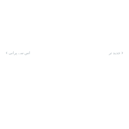
جدید تر
اس سے پرانی