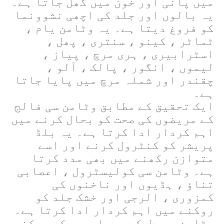
میں پانی اور خون میں گھل جاتا ہے۔
یہ بالوں اور جلد کی اچھی نشوونما
کو فروغ دیتا ہے۔ یہ وٹامن یام ،
ٹماٹر ، کینو ، سنتری ، پھل ،
اسٹرابیری ، ہری مرچ ، پیاز ،
لیموں ، انگور ، پالک ، آلو ،
چقندر اور شملہ مرچ میں پایا جاتا
ہے۔
ایک تحقیق کے مطابق وٹامن سی فالج
کے مریضوں کی صحت کو بحال کرنے میں
اہم کردار ادا کرتا ہے۔ یہ بلڈ
پریشر کو کنٹرول کرنے اور اسے
متوازن رکھنے میں بھی مدد کرتا
ہے۔ وٹامن سی کولیسٹرول ، اعصابی
تناؤ ، ہڈیوں اور ناخنوں کی
کمزوری ، الرجی اور خشک جلد کو
روکنے میں اہم کردار ادا کرتا ہے۔
وٹامن سی دل کی بیماریوں کو روکنے