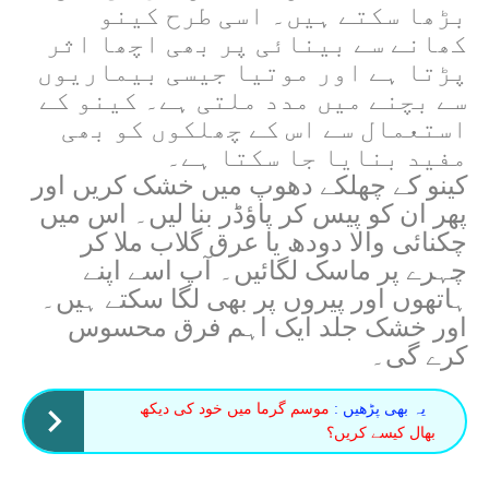
بڑھا سکتے ہیں۔ اسی طرح کینو
کھانے سے بینائی پر بھی اچھا اثر
پڑتا ہے اور موتیا جیسی بیماریوں
سے بچنے میں مدد ملتی ہے۔ کینو کے
استعمال سے اس کے چھلکوں کو بھی
مفید بنایا جا سکتا ہے۔
کینو کے چھلکے دھوپ میں خشک کریں اور
پھر ان کو پیس کر پاؤڈر بنا لیں۔ اس میں
چکنائی والا دودھ یا عرق گلاب ملا کر
چہرے پر ماسک لگائیں۔ آپ اسے اپنے
ہاتھوں اور پیروں پر بھی لگا سکتے ہیں۔
اور خشک جلد ایک اہم فرق محسوس
کرے گی۔
یہ بھی پڑھیں :
موسم گرما میں خود کی دیکھ
بھال کیسے کریں؟