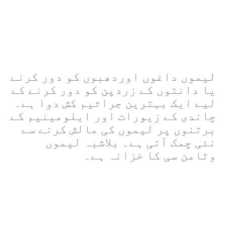
لیموں داغوں اوردھبوں کو دور کرنے
یا دانتوں کے زردپن کو دور کرنے کے
لیے ایک بہترین جراثیم کش دوا ہے۔
چاندی کے زیورات اور ایلومینیم کے
برتنوں پر لیموں کی مالش کرنے سے
نئی چمک آتی ہے۔ بلاشبہ لیموں
وٹامن سی کا خزانہ ہے۔