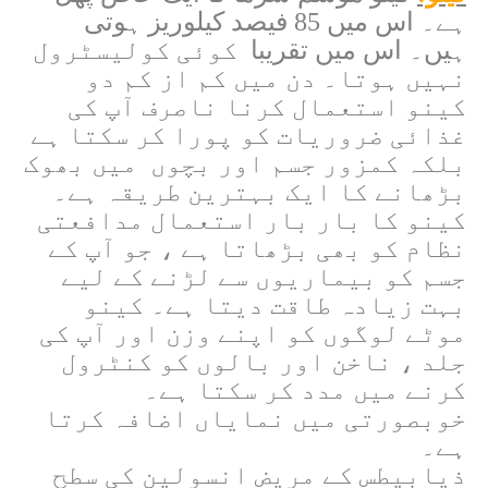
ہے۔ اس میں 85 فیصد کیلوریز ہوتی
ہیں۔ اس میں تقریبا
کوئی کولیسٹرول
نہیں ہوتا۔ دن میں کم از کم دو
کینو استعمال کرنا ناصرف آپ کی
غذائی ضروریات کو پورا کر سکتا ہے
بلکہ کمزور جسم اور بچوں میں بھوک
بڑھانے کا ایک بہترین طریقہ ہے۔
کینو کا بار بار استعمال مدافعتی
نظام کو بھی بڑھاتا ہے ، جو آپ کے
جسم کو بیماریوں سے لڑنے کے لیے
بہت زیادہ طاقت دیتا ہے۔ کینو
موٹے لوگوں کو اپنے وزن اور آپ کی
جلد ، ناخن اور بالوں کو کنٹرول
کرنے میں مدد کر سکتا ہے۔
خوبصورتی میں نمایاں اضافہ کرتا
ہے۔
ذیابیطس کے مریض انسولین کی سطح