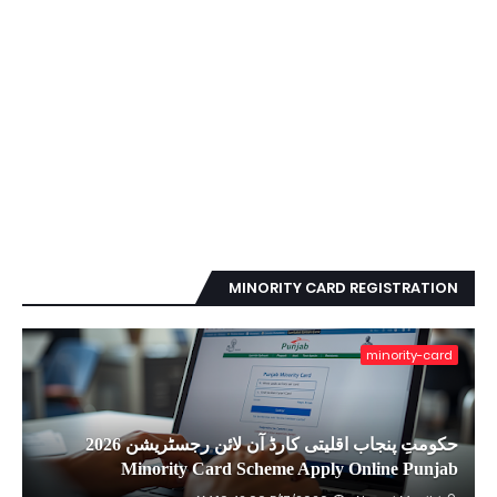
MINORITY CARD REGISTRATION
minority-card
حکومتِ پنجاب اقلیتی کارڈ آن لائن رجسٹریشن 2026
Minority Card Scheme Apply Online Punjab