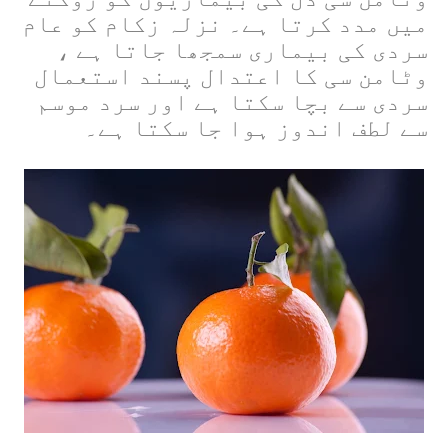
میں مدد کرتا ہے۔ نزلہ زکام کو عام
سردی کی بیماری سمجھا جاتا ہے ،
وٹامن سی کا اعتدال پسند استعمال
سردی سے بچا سکتا ہے اور سرد موسم
سے لطف اندوز ہوا جا سکتا ہے۔