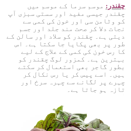
چقندر:
موسم سرما کے موسم میں
چقندر جیسی مفید اور سستی سبزی آپ
کو وٹامن سی اور خون کی کمی سے
نجات دلا کر صحت مند جلد اور جسم
دیتی ہے۔ چقندر کو سلاد اور سالن کے
طور پر بھی پکایا جا سکتا ہے۔ اس
کا رس خون کی کمی کے علاج کے لیے
بہترین ہے۔ کمزور لوگ چقندر کو
بطور گاجر بھی استعمال کر سکتے
ہیں۔ اسے پیس کر یا رس نکال کر
چہرے پر لگانے سے چہرہ سرخ اور
تازہ ہو جاتا ہے۔