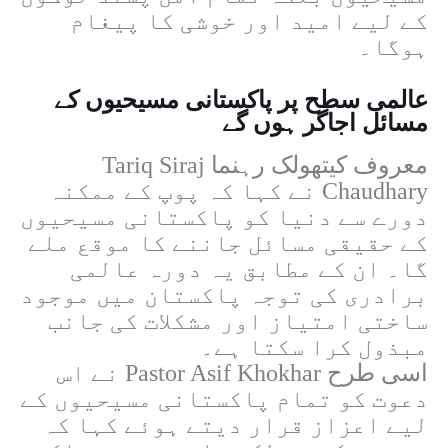
کے لیے امید اور خوشی کا پیغام
ہوگا۔
عالمی سطح پر پاکستانی مسیحیوں کے
مسائل اجاگر ہوں گے
معروف کیتھولک رہنما
Tariq Siraj
Chaudhary
نے کہا کہ پوپ کے ممکنہ
دورے سے دنیا کو پاکستانی مسیحیوں
کے حقیقی مسائل جاننے کا موقع ملے
گا۔ ان کے مطابق یہ دورہ عالمی
برادری کی توجہ پاکستان میں موجود
ساختی امتیاز اور مشکلات کی جانب
مبذول کرا سکتا ہے۔
اسی طرح
Pastor Asif Khokhar
نے اس
دعوت کو تمام پاکستانی مسیحیوں کے
لیے اعزاز قرار دیتے ہوئے کہا کہ