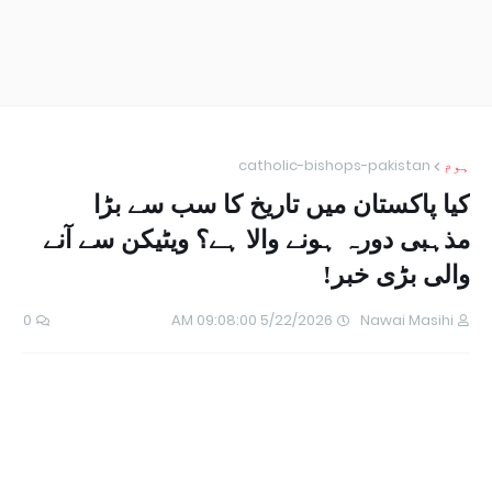
ہوم
catholic-bishops-pakistan
کیا پاکستان میں تاریخ کا سب سے بڑا
مذہبی دورہ ہونے والا ہے؟ ویٹیکن سے آنے
والی بڑی خبر!
0
5/22/2026 09:08:00 AM
Nawai Masihi