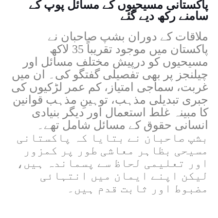
پاکستانی مسیحیوں کے مسائل پوپ کے
سامنے رکھ دیے گئے
ملاقات کے دوران بشپ صاحبان نے
پاکستان میں موجود تقریباً 35 لاکھ
مسیحیوں کو درپیش مختلف مسائل اور
چیلنجز پر بھی تفصیلی گفتگو کی۔ ان میں
غربت، سماجی امتیاز، کم عمر لڑکیوں کی
جبری تبدیلی مذہب، توہینِ مذہب قوانین
کا مبینہ غلط استعمال اور دیگر بنیادی
انسانی حقوق کے مسائل شامل تھے۔
بشپ صاحبان نے بتایا کہ پاکستانی
مسیحی بظاہر معاشی طور پر کمزور
اور تعلیمی لحاظ سے پسماندہ ہیں،
لیکن اپنے ایمان میں انتہائی
مضبوط اور ثابت قدم ہیں۔