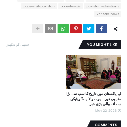
pope-visit-pakistan
pope-leo-xiv
pakistani-christians
vatican-news
YOU MIGHT LIKE
سبھی کو دیکھیں
کیا پاکستان میں تاریخ کا سب سے بڑا
مذہبی دورہ ہونے والا ہے؟ ویٹیکن
سے آنے والی بڑی خبر!
May 22, 2026
COMMENTS