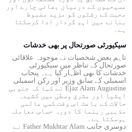
مسیحیوں کے درمیان بھائی چارے اور
محبت کے رشتوں کو مزید مضبوط
بنانے میں اہم کردار ادا کرسکتا
ہے۔
سیکیورٹی صورتحال پر بھی خدشات
تاہم بعض شخصیات نے موجودہ علاقائی
صورتحال کے تناظر میں سیکیورٹی
خدشات کا بھی اظہار کیا ہے۔ پنجاب
اسمبلی کے سابق وزیر اور رکن اسمبلی
Ejaz Alam Augustine
نے کہا کہ جنوبی
ایشیا اور مشرق وسطیٰ میں کشیدہ
حالات کے باعث اس وقت کسی عالمی
مذہبی رہنما کا دورہ حساس معاملہ
ہوسکتا ہے۔
دوسری جانب
Father Mukhtar Alam
نے