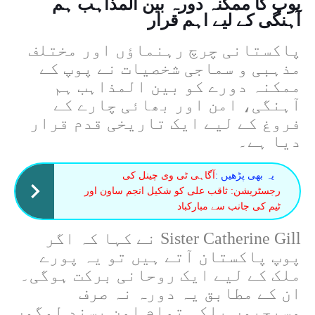
پوپ کا ممکنہ دورہ بین المذاہب ہم
آہنگی کے لیے اہم قرار
پاکستانی چرچ رہنماؤں اور مختلف
مذہبی و سماجی شخصیات نے پوپ کے
ممکنہ دورے کو بین المذاہب ہم
آہنگی، امن اور بھائی چارے کے
فروغ کے لیے ایک تاریخی قدم قرار
دیا ہے۔
یہ بھی پڑھیں :
آگاہی ٹی وی چینل کی
رجسٹریشن: ثاقب علی کو شکیل انجم ساون اور
ٹیم کی جانب سے مبارکباد
Sister Catherine Gill
نے کہا کہ اگر
پوپ پاکستان آتے ہیں تو یہ پورے
ملک کے لیے ایک روحانی برکت ہوگی۔
ان کے مطابق یہ دورہ نہ صرف
مسیحیوں بلکہ تمام امن پسند لوگوں