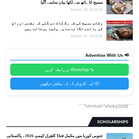
مسیح کا ہاتھ سے لکھا بیان سامنے آگیا
March 28, 2025
وقاص مسیح کی شہ رگ کاٹ دی گئی کہ مقدس اوراق
کو ہاتھے لگانے سے وہ پلید ہوجاتے ہیں
March 23, 2025
📢 Advertise With Us
📞 WhatsApp پر رابطہ کریں
📦 اپنے کاروبار کے لیے پیکجز دیکھیں
```
```html id="sticky2026"
SCHOLARSHIPS
جنوبی کوریا میں مکمل فنڈڈ کلچرل کیمپ 2026 ، پاکستانی