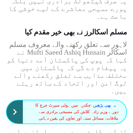
یہ صرف کیتھولک برادری نہیں بلکہ
پورے مسیحی معاشرے کے لیے خوشی کا
باعث ہے۔
مسلم اسکالرز نے بھی خیر مقدم کیا
لاہور سے تعلق رکھنے والے معروف مسلم
اسکالر
Mufti Saeed Ashiq Hussain
نے
کہا کہ پوپ کی پاکستان آمد دنیا کو
یہ پیغام دے گی کہ پاکستان میں
مختلف مذاہب سے تعلق رکھنے والے
لوگ امن اور اتحاد کے ساتھ رہتے
ہیں۔
یہ بھی پڑھیں :
چکدرہ میں ہولی سپرٹ چرچ کا
دورہ، وزیر زادہ کلاش کی مسیحی برادری سے
ملاقات، مسائل سننے اور تعاون کی یقین دہانی
ان کے مطابق یہ دورہ مسلمانوں اور