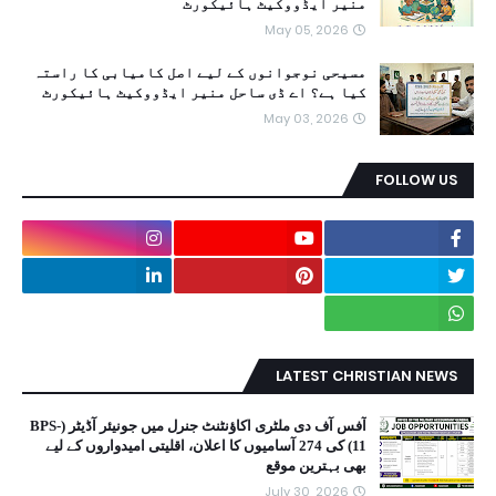
منیر ایڈووکیٹ ہائیکورٹ
May 05, 2026
مسیحی نوجوانوں کے لیے اصل کامیابی کا راستہ
کیا ہے؟ اے ڈی ساحل منیر ایڈووکیٹ ہائیکورٹ
May 03, 2026
FOLLOW US
LATEST CHRISTIAN NEWS
آفس آف دی ملٹری اکاؤنٹنٹ جنرل میں جونیئر آڈیٹر (BPS-
11) کی 274 آسامیوں کا اعلان، اقلیتی امیدواروں کے لیے
بھی بہترین موقع
July 30, 2026