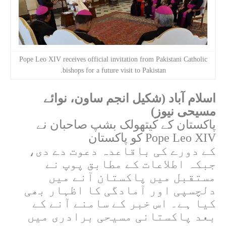
Pope Leo XIV receives official invitation from Pakistani Catholic
bishops for a future visit to Pakistan.
اسلام آباد (شکیل انجم ساون، نوائے
مسیحی نیوز)
پاکستان کے کیتھولک بشپ صاحبان نے
Pope Leo XIV
کو پاکستان
کے دورے کی باقاعدہ دعوت دے دی،
جبکہ اطلاعات کے مطابق پوپ نے
مستقبل میں پاکستان آنے میں
دلچسپی اور آمادگی کا اظہار بھی
کیا ہے۔ اس خبر کے سامنے آنے کے
بعد پاکستانی مسیحی برادری میں