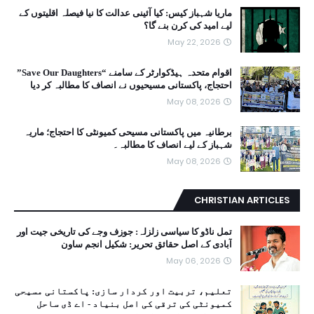
ماریا شہباز کیس: کیا آئینی عدالت کا نیا فیصلہ اقلیتوں کے
لیے امید کی کرن بنے گا؟
May 22, 2026
اقوام متحدہ ہیڈکوارٹر کے سامنے “Save Our Daughters”
احتجاج، پاکستانی مسیحیوں نے انصاف کا مطالبہ کر دیا
May 08, 2026
برطانیہ میں پاکستانی مسیحی کمیونٹی کا احتجاج؛ ماریہ
شہباز کے لیے انصاف کا مطالبہ۔
May 08, 2026
CHRISTIAN ARTICLES
تمل ناڈو کا سیاسی زلزلہ: جوزف وجے کی تاریخی جیت اور
آبادی کے اصل حقائق تحریر: شکیل انجم ساون
May 06, 2026
تعلیم، تربیت اور کردار سازی: پاکستانی مسیحی
کمیونٹی کی ترقی کی اصل بنیاد - اے ڈی ساحل