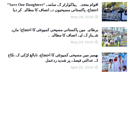
اقوام متحدہ ہیڈکوارٹر کے سامنے “Save Our Daughters”
احتجاج، پاکستانی مسیحیوں نے انصاف کا مطالبہ کر دیا
May 08, 2026
برطانیہ میں پاکستانی مسیحی کمیونٹی کا احتجاج؛ ماریہ
شہباز کے لیے انصاف کا مطالبہ۔
May 08, 2026
بھمبر میں مسیحی کمیونٹی کا احتجاج، نابالغ لڑکی کے نکاح
کے عدالتی فیصلے پر شدید ردعمل
April 20, 2026