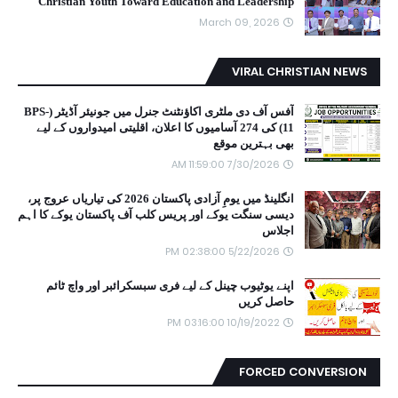
Christian Youth Toward Education and Leadership
March 09, 2026
VIRAL CHRISTIAN NEWS
آفس آف دی ملٹری اکاؤنٹنٹ جنرل میں جونیئر آڈیٹر (BPS-
11) کی 274 آسامیوں کا اعلان، اقلیتی امیدواروں کے لیے
بھی بہترین موقع
7/30/2026 11:59:00 AM
انگلینڈ میں یومِ آزادی پاکستان 2026 کی تیاریاں عروج پر،
دیسی سنگت یوکے اور پریس کلب آف پاکستان یوکے کا اہم
اجلاس
5/22/2026 02:38:00 PM
اپنے یوٹیوب چینل کے لیے فری سبسکرائبر اور واچ ٹائم
حاصل کریں
10/19/2022 03:16:00 PM
FORCED CONVERSION