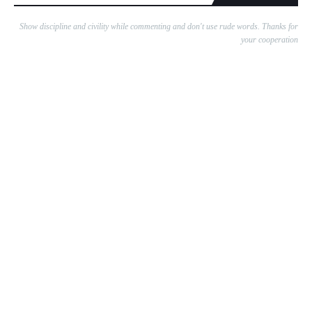
Show discipline and civility while commenting and don't use rude words. Thanks for
your cooperation