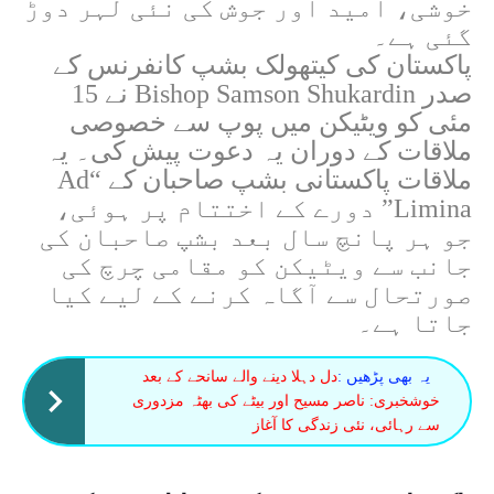
خوشی، امید اور جوش کی نئی لہر دوڑ
گئی ہے۔
پاکستان کی کیتھولک بشپ کانفرنس کے
صدر
Bishop Samson Shukardin
نے 15
مئی کو ویٹیکن میں پوپ سے خصوصی
ملاقات کے دوران یہ دعوت پیش کی۔ یہ
ملاقات پاکستانی بشپ صاحبان کے “Ad
Limina” دورے کے اختتام پر ہوئی،
جو ہر پانچ سال بعد بشپ صاحبان کی
جانب سے ویٹیکن کو مقامی چرچ کی
صورتحال سے آگاہ کرنے کے لیے کیا
جاتا ہے۔
یہ بھی پڑھیں :
دل دہلا دینے والے سانحے کے بعد
خوشخبری: ناصر مسیح اور بیٹے کی بھٹہ مزدوری
سے رہائی، نئی زندگی کا آغاز