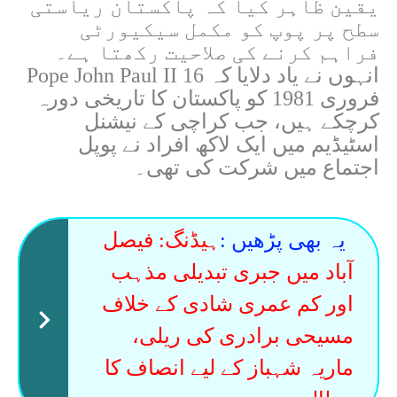
یقین ظاہر کیا کہ پاکستان ریاستی
سطح پر پوپ کو مکمل سیکیورٹی
فراہم کرنے کی صلاحیت رکھتا ہے۔
انہوں نے یاد دلایا کہ
16
Pope John Paul II
فروری 1981 کو پاکستان کا تاریخی دورہ
کرچکے ہیں، جب کراچی کے نیشنل
اسٹیڈیم میں ایک لاکھ افراد نے پوپل
اجتماع میں شرکت کی تھی۔
یہ بھی پڑھیں :
ہیڈنگ: فیصل
آباد میں جبری تبدیلی مذہب
اور کم عمری شادی کے خلاف
مسیحی برادری کی ریلی،
ماریہ شہباز کے لیے انصاف کا