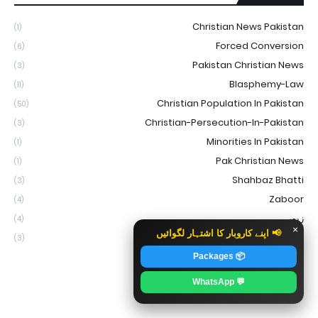
Christian News Pakistan
(1)
Forced Conversion
(6)
Pakistan Christian News
(3)
Blasphemy-Law
(11)
Christian Population In Pakistan
(50)
Christian-Persecution-In-Pakistan
(3)
Minorities In Pakistan
(1)
Pak Christian News
(1)
Shahbaz Bhatti
(3)
Zaboor
(4)
زبور
(4)
×
📢 اپنے کاروبار کا اشتہار لگوائیں
نوکریاں
(3)
📦 Packages
💬 WhatsApp