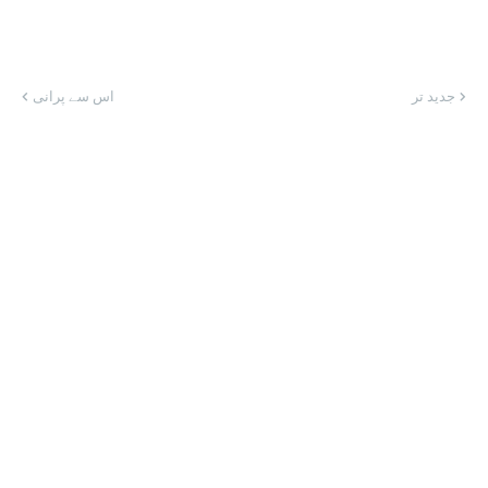
جدید تر
اس سے پرانی