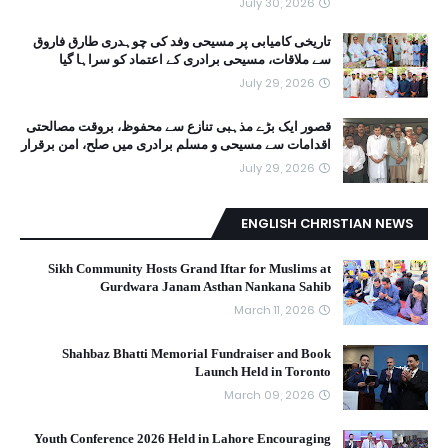
July 30, 2026
تاریخی کامیابی پر مسیحی وفد کی چوہدری طارق فاروق
سے ملاقات، مسیحی برادری کے اعتماد کو سراہا گیا
July 29, 2026
قصور ایک بڑے مذہبی تنازع سے محفوظ، بروقت مصالحتی
اقدامات سے مسیحی و مسلم برادری میں صلح، امن برقرار
July 29, 2026
ENGLISH CHRISTIAN NEWS
Sikh Community Hosts Grand Iftar for Muslims at
Gurdwara Janam Asthan Nankana Sahib
March 11, 2026
Shahbaz Bhatti Memorial Fundraiser and Book
Launch Held in Toronto
March 09, 2026
Youth Conference 2026 Held in Lahore Encouraging