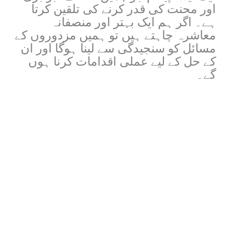
اور محنت کی قدر کرنے کی تلقین کرتا
ہے۔ اگر ہم ایک بہتر اور منصفانہ
معاشرہ چاہتے ہیں تو ہمیں مزدوروں کے
مسائل کو سنجیدگی سے لینا ہوگا اور ان
کے حل کے لیے عملی اقدامات کرنا ہوں
گے۔