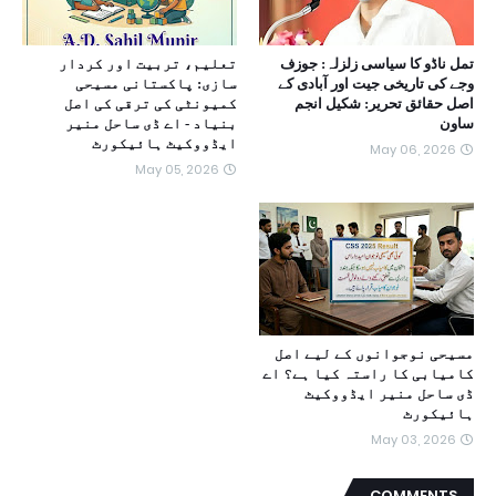
تمل ناڈو کا سیاسی زلزلہ: جوزف
تعلیم، تربیت اور کردار
وجے کی تاریخی جیت اور آبادی کے
سازی: پاکستانی مسیحی
اصل حقائق تحریر: شکیل انجم
کمیونٹی کی ترقی کی اصل
ساون
بنیاد - اے ڈی ساحل منیر
ایڈووکیٹ ہائیکورٹ
May 06, 2026
May 05, 2026
مسیحی نوجوانوں کے لیے اصل
کامیابی کا راستہ کیا ہے؟ اے
ڈی ساحل منیر ایڈووکیٹ
ہائیکورٹ
May 03, 2026
COMMENTS