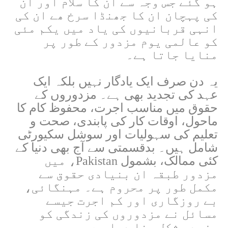
ہو گئے جس وجہ سے ان کا سلام اور ان
کی پہچان ان کا جھنڈا سرخ ھے ان کی
انہی قربانیوں کی یاد میں یکم مئی
کو عالمی یوم مزدور کے طور پر
منایا جاتا ہے۔
یہ دن صرف ایک یادگار نہیں بلکہ ایک
عہد کی تجدید بھی ہے۔ مزدوروں کے
حقوق میں مناسب اجرت، محفوظ کام کا
ماحول، اوقات کار کی پابندی، صحت و
تعلیم کی سہولیات اور سوشل سکیورٹی
شامل ہیں۔ بدقسمتی سے آج بھی دنیا کے
کئی ممالک، بشمول Pakistan، میں
مزدور طبقہ ان بنیادی حقوق سے
مکمل طور پر محروم ہے۔ مہنگائی،
بے روزگاری اور کم اجرت جیسے
مسائل نے مزدوروں کی زندگی کو
مزید مشکل بنا دیا ہے۔