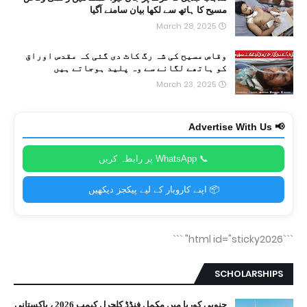
مسیح کا ہاتھ سے لکھا بیان سامنے آگیا
March 28, 2025
وقاص مسیح کی شہ رگ کاٹ دی گئی کہ مقدس اوراق
کو ہاتھے لگانے سے وہ پلید ہوجاتے ہیں
March 23, 2025
📢 Advertise With Us
📞 WhatsApp پر رابطہ کریں
📦 اپنے کاروبار کے لیے پیکجز دیکھیں
```
```html id="sticky2026"
SCHOLARSHIPS
جنوبی کوریا میں مکمل فنڈڈ کلچرل کیمپ 2026 ، پاکستانی