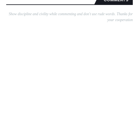
Show discipline and civility while commenting and don't use rude words. Thanks for
your cooperation