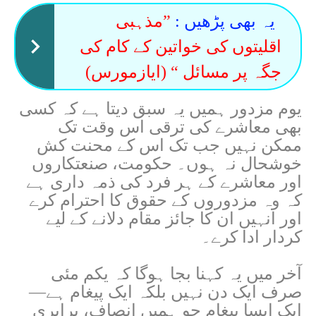
یہ بھی پڑھیں :
”مذہبی
اقلیتوں کی خواتین کے کام کی
جگہ پر مسائل “ (ایازمورس)
یوم مزدور ہمیں یہ سبق دیتا ہے کہ کسی
بھی معاشرے کی ترقی اس وقت تک
ممکن نہیں جب تک اس کے محنت کش
خوشحال نہ ہوں۔ حکومت، صنعتکاروں
اور معاشرے کے ہر فرد کی ذمہ داری ہے
کہ وہ مزدوروں کے حقوق کا احترام کرے
اور انہیں ان کا جائز مقام دلانے کے لیے
کردار ادا کرے۔
آخر میں یہ کہنا بجا ہوگا کہ یکم مئی
صرف ایک دن نہیں بلکہ ایک پیغام ہے—
ایک ایسا پیغام جو ہمیں انصاف، برابری