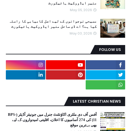
منیر ایڈووکیٹ ہائیکورٹ
May 05, 2026
مسیحی نوجوانوں کے لیے اصل کامیابی کا راستہ
کیا ہے؟ اے ڈی ساحل منیر ایڈووکیٹ ہائیکورٹ
May 03, 2026
FOLLOW US
LATEST CHRISTIAN NEWS
آفس آف دی ملٹری اکاؤنٹنٹ جنرل میں جونیئر آڈیٹر (BPS-
11) کی 274 آسامیوں کا اعلان، اقلیتی امیدواروں کے لیے
بھی بہترین موقع