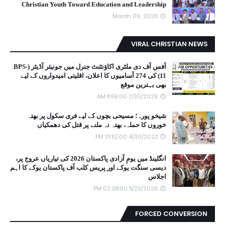
Christian Youth Toward Education and Leadership
March 09, 2026
VIRAL CHRISTIAN NEWS
آفس آف دی ملٹری اکاؤنٹنٹ جنرل میں جونیئر آڈیٹر (BPS-
11) کی 274 آسامیوں کا اعلان، اقلیتی امیدواروں کے لیے
بھی بہترین موقع
7/30/2026 11:59:00 AM
شیخو پورہ؛ مسیحی بچوں کے لیے فری سکول پر بھتہ
خوروں کا حملہ، بھتہ نہ ملنے پر قتل کی دھمکیاں
4/30/2022 01:52:00 PM
انگلینڈ میں یومِ آزادی پاکستان 2026 کی تیاریاں عروج پر،
دیسی سنگت یوکے اور پریس کلب آف پاکستان یوکے کا اہم
اجلاس
5/22/2026 02:38:00 PM
FORCED CONVERSION