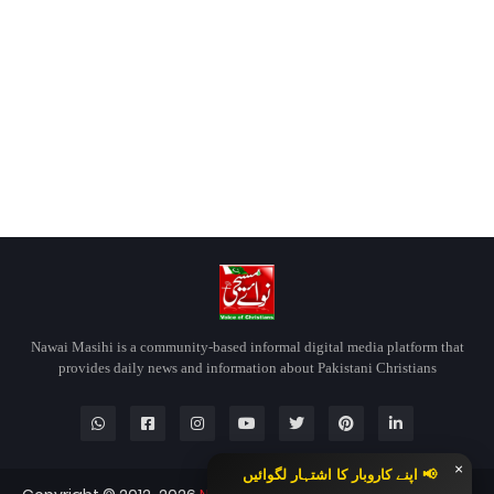
Nawai Masihi is a community-based informal digital media platform that
provides daily news and information about Pakistani Christians
×
📢 اپنے کاروبار کا اشتہار لگوائیں