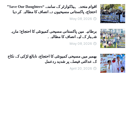
اقوام متحدہ ہیڈکوارٹر کے سامنے “Save Our Daughters”
احتجاج، پاکستانی مسیحیوں نے انصاف کا مطالبہ کر دیا
May 08, 2026
برطانیہ میں پاکستانی مسیحی کمیونٹی کا احتجاج؛ ماریہ
شہباز کے لیے انصاف کا مطالبہ۔
May 08, 2026
بھمبر میں مسیحی کمیونٹی کا احتجاج، نابالغ لڑکی کے نکاح
کے عدالتی فیصلے پر شدید ردعمل
April 20, 2026