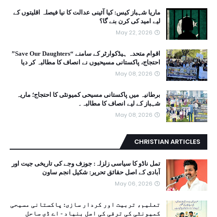
ماریا شہباز کیس: کیا آئینی عدالت کا نیا فیصلہ اقلیتوں کے
لیے امید کی کرن بنے گا؟
May 22, 2026
اقوام متحدہ ہیڈکوارٹر کے سامنے “Save Our Daughters”
احتجاج، پاکستانی مسیحیوں نے انصاف کا مطالبہ کر دیا
May 08, 2026
برطانیہ میں پاکستانی مسیحی کمیونٹی کا احتجاج؛ ماریہ
شہباز کے لیے انصاف کا مطالبہ۔
May 08, 2026
CHRISTIAN ARTICLES
تمل ناڈو کا سیاسی زلزلہ: جوزف وجے کی تاریخی جیت اور
آبادی کے اصل حقائق تحریر: شکیل انجم ساون
May 06, 2026
تعلیم، تربیت اور کردار سازی: پاکستانی مسیحی
کمیونٹی کی ترقی کی اصل بنیاد - اے ڈی ساحل