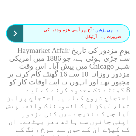
یہ بھی پڑھیں :
آج پھر اُسی عزم وجذبہ کی
ضرورت ہے - آرٹیکل
یومِ مزدور کی تاریخ Haymarket Affair
سے جڑی ہوئی ہے، جو 1886 میں امریکی
شہر Chicago میں پیش آیا۔ اس وقت
مزدور روزانہ 10 سے 16 گھنٹے کام کرنے پر
مجبور تھے اور انہوں نے اپنے اوقات کار کو
8 گھنٹے تک محدود کرنے کے لیے
احتجاج شروع کیا۔ یہ احتجاج پرامن
تھا، لیکن ایک افسوسناک واقعہ پیش
آیا جس کے نتیجے میں کئی مزدور
اپنی جانوں سے ہاتھ دھو بیٹھے۔ ان
کے کپڑے ان کے خون سے سرخ رنگ کے