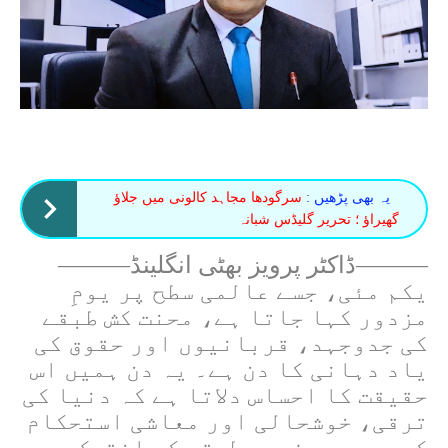
یہ بھی پڑھیں :
سرگودھا مجاہد کالونی میں جلاؤ
گھیراؤ ؛ تحریر گلیڈس شبانہ
———ڈاکٹر پرویز بھٹی انگلینڈ———
یکم مئی، جسے عالمی سطح پر یومِ
مزدور کہا جاتا ہے، محنت کش طبقے
کی جدوجہد، قربانیوں اور حقوق کی
یاد دہانی کا دن ہے۔ یہ دن ہمیں اس
حقیقت کا احساس دلاتا ہے کہ دنیا کی
ترقی، خوشحالی اور معاشی استحکام
کے پیچھے مزدور طبقے کی انتھک