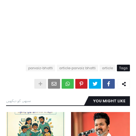
parvaiz-bhatti
article-parvaiz bhatti
article
Tags
YOU MIGHT LIKE
سبھی کو دیکھیں