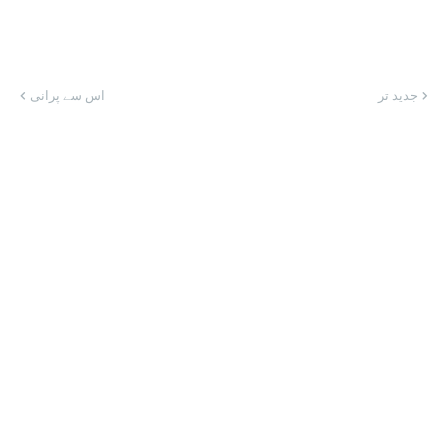
جدید تر
اس سے پرانی