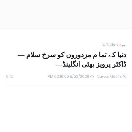
ہوم
article
دنیا کے تما م مزدوروں کو سرخ سلام —
ڈاکٹر پرویز بھٹی انگلینڈ—
0
5/02/2026 02:19:00 PM
Nawai Masihi