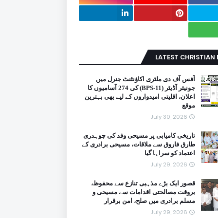
LATEST CHRISTIAN
آفس آف دی ملٹری اکاؤنٹنٹ جنرل میں
جونیئر آڈیٹر (BPS-11) کی 274 آسامیوں کا
اعلان، اقلیتی امیدواروں کے لیے بھی بہترین
موقع
July 30, 2026
تاریخی کامیابی پر مسیحی وفد کی چوہدری
طارق فاروق سے ملاقات، مسیحی برادری کے
اعتماد کو سراہا گیا
July 29, 2026
قصور ایک بڑے مذہبی تنازع سے محفوظ،
بروقت مصالحتی اقدامات سے مسیحی و
مسلم برادری میں صلح، امن برقرار
July 29, 2026