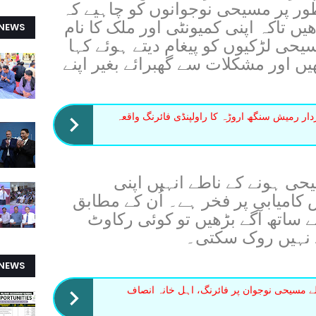
ر پر مسیحی نوجوانوں کو چاہیے کہ
یں تاکہ اپنی کمیونٹی اور ملک کا نام
 NEWS
ی لڑکیوں کو پیغام دیتے ہوئے کہا
ھیں اور مشکلات سے گھبرائے بغیر اپنے
دار رمیش سنگھ اروڑہ کا راولپنڈی فائرنگ واقعہ
یحی ہونے کے ناطے انہیں اپنی
 کامیابی پر فخر ہے۔ اُن کے مطابق
ے ساتھ آگے بڑھیں تو کوئی رکاوٹ
ے نہیں روک سکتی۔
 NEWS
ں Bykea چلانے والے مسیحی نوجوان پر فائرنگ، اہل خانہ انصاف