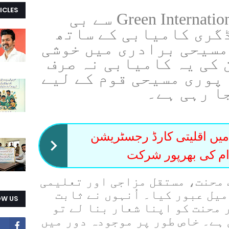
ICLES
ہی میں Green International University سے بی
ڈگری کامیابی کے ساتھ
مسیحی برادری میں خوشی
ن کی یہ کامیابی نہ صرف
 پوری مسیحی قوم کے لیے
جا رہی ہے۔
یں اقلیتی کارڈ رجسٹریشن
وام کی بھرپور شرکت
 محنت، مستقل مزاجی اور تعلیمی
میل عبور کیا۔ اُنہوں نے ثابت
OW US
 محنت کو اپنا شعار بنا لے تو
 ہے۔ خاص طور پر موجودہ دور میں