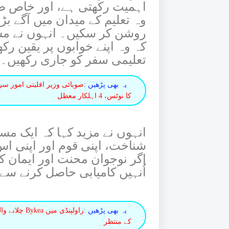
اہمیت رکھتی ہے، اور خاص طو
وہ تعلیم کے میدان میں آگے بڑھ
روشن کر سکیں۔ انہوں نے مسیح
کہ وہ اپنے خوابوں پر یقین رک
تعلیمی سفر کو جاری رکھیں۔
یہ بھی پڑھیں :
صوبائی وزیر اقلیتی امور سر
کا نوٹس، 4 اہلکار معطل
انہوں نے مزید کہا کہ ایک مس
شناخت، اپنی قوم اور اپنی اس
اگر نوجوان محنت اور ایمان ک
اُنہیں کامیابی حاصل کرنے س
یہ بھی پڑھیں :
راولپنڈی می
کے منتظر