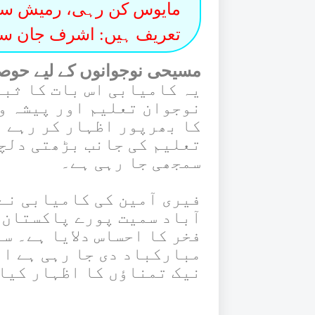
مایوس کن رہی، رمیش سنگھ
تعریف ہیں: اشرف جان سن
مسیحی نوجوانوں کے لیے حوصل
یہ کامیابی اس بات کا ثبو
نوجوان تعلیم اور پیشہ و
کا بھرپور اظہار کر رہے ہ
تعلیم کی جانب بڑھتی دلچس
سمجھی جا رہی ہے۔
فیری آمین کی کامیابی نے 
آباد سمیت پورے پاکستان 
فخر کا احساس دلایا ہے۔ سو
مبارکباد دی جا رہی ہے او
نیک تمناؤں کا اظہار کیا 