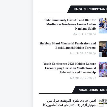
ENGLISH CHRISTIAN
Sikh Community Hosts Grand Iftar for
Muslims at Gurdwara Janam Asthan
Nankana Sahib
March 11, 2026
Shahbaz Bhatti Memorial Fundraiser and
Book Launch Held in Toronto
March 09, 2026
Youth Conference 2026 Held in Lahore
Encouraging Christian Youth Toward
Education and Leadership
March 09, 2026
VIRAL CHRISTIAN
آفس آف دی ملٹری اکاؤنٹنٹ جنرل میں
جونیئر آڈیٹر (BPS-11) کی 274 آسامیوں کا