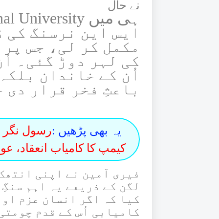
نے حال
ایس این نرسنگ کی 
مکمل کر لی، جس پر 
کی لہر دوڑ گئی۔ اُ
اُن کے خاندان بلکہ
باعثِ فخر قرار دی 
یہ بھی پڑھیں :
رسول نگر م
کیمپ کا کامیاب انعقاد، ع
فیری آمین نے اپنی انتھک
لگن کے ذریعے یہ اہم سنگِ 
کیا کہ اگر انسان عزم اور
کامیابی اُس کے قدم چومتی