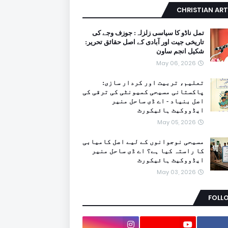
CHRISTIAN ART
تمل ناڈو کا سیاسی زلزلہ: جوزف وجے کی
تاریخی جیت اور آبادی کے اصل حقائق تحریر:
شکیل انجم ساون
May 06, 2026
تعلیم، تربیت اور کردار سازی:
پاکستانی مسیحی کمیونٹی کی ترقی کی
اصل بنیاد - اے ڈی ساحل منیر
ایڈووکیٹ ہائیکورٹ
May 05, 2026
مسیحی نوجوانوں کے لیے اصل کامیابی
کا راستہ کیا ہے؟ اے ڈی ساحل منیر
ایڈووکیٹ ہائیکورٹ
May 03, 2026
FOLL