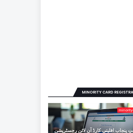
MINORITY CARD REGISTR
minority
ِ پنجاب اقلیتی کارڈ آن لائن رجسٹریشن