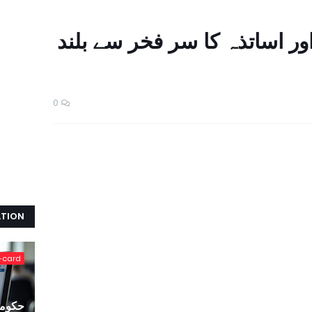
ور اساتذہ کا سر فخر سے بلند
0
ATION
-card
حکومت