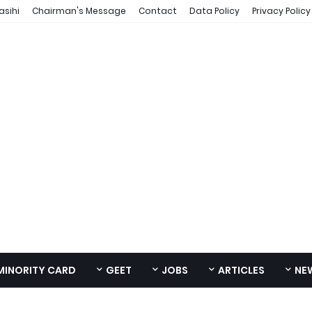
asihi
Chairman's Message
Contact
Data Policy
Privacy Policy
MINORITY CARD
GEET
JOBS
ARTICLES
NE