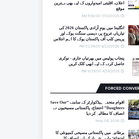
اعلان، اقلیتی امیدواروں کے لیے بھی بہترین
موقع
7/30/2026 11:59:00 AM
انگلینڈ میں یومِ آزادی پاکستان 2026 کی
تیاریاں عروج پر، دیسی سنگت یوکے اور
پریس کلب آف پاکستان یوکے کا اہم اجلاس
5/22/2026 02:38:00 PM
پنجاب پولیس میں بھرتیاں جاری - نوکری
حاصل کرنے کے لیے ابھی کلک کریں
4/25/2025 10:25:00 PM
FORCED CONVE
اقوام متحدہ ہیڈکوارٹر کے سامنے “Save Our
Daughters” احتجاج، پاکستانی مسیحیوں نے
انصاف کا مطالبہ کر دیا
May 08, 2026
برطانیہ میں پاکستانی مسیحی کمیونٹی کا
احتجاج؛ ماریہ شہباز کے لیے انصاف کا