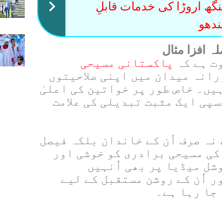
 اروڑا کی خدمات قابلِ
دھو
ہ افزا مثال
ت ہے کہ
پاکستانی مسیحی
رانہ میدان میں اپنی صلاحیتوں
یں۔ خاص طور پر خواتین کی اعلیٰ
پی ایک مثبت تبدیلی کی علامت
نہ صرف اُن کے خاندان بلکہ فیصل
کی مسیحی برادری کو خوشی اور
شل میڈیا پر بھی اُنہیں
ر اُن کے روشن مستقبل کے لیے
جا رہا ہے۔