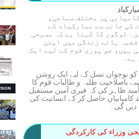
ارکباد
کامیابی پر مختلف سماجی،
 کی جانب سے مبارکباد کے
۔ لوگوں کا کہنا ہے کہ مسیحی
شعبہ ہائے زندگی میں اپنی
ی ہیں، جو پوری قوم کے لیے ایک
 ہے۔
 کو نوجوان نسل کے لیے ایک روشن
یسے باصلاحیت طلبہ و طالبات قوم کا
RSION
ُمید ظاہر کی کہ فیری آمین مستقبل
 کامیابیاں حاصل کر کے انسانیت کی
 دیں گی۔
حی وزراء کی کارکردگی