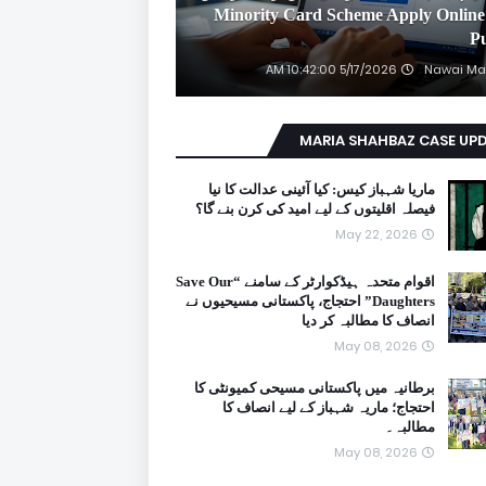
2026 Minority Card Scheme Apply Online
P
5/17/2026 10:42:00 AM
Nawai Ma
MARIA SHAHBAZ CASE UP
ماریا شہباز کیس: کیا آئینی عدالت کا نیا
فیصلہ اقلیتوں کے لیے امید کی کرن بنے گا؟
May 22, 2026
اقوام متحدہ ہیڈکوارٹر کے سامنے “Save Our
Daughters” احتجاج، پاکستانی مسیحیوں نے
انصاف کا مطالبہ کر دیا
May 08, 2026
برطانیہ میں پاکستانی مسیحی کمیونٹی کا
احتجاج؛ ماریہ شہباز کے لیے انصاف کا
مطالبہ۔
May 08, 2026