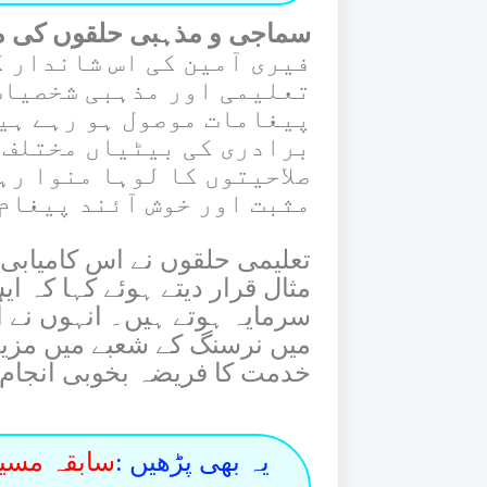
سماجی و مذہبی حلقوں کی مب
فیری آمین کی اس شاندار 
تعلیمی اور مذہبی شخصیات
پیغامات موصول ہو رہے ہیں
برادری کی بیٹیاں مختلف 
صلاحیتوں کا لوہا منوا رہ
مثبت اور خوش آئند پیغام
تعلیمی حلقوں نے اس کامیابی
مثال قرار دیتے ہوئے کہا کہ ا
سرمایہ ہوتے ہیں۔ انہوں نے ا
میں نرسنگ کے شعبے میں مزید
خدمت کا فریضہ بخوبی انجام
یہ بھی پڑھیں :
سابقہ مسی