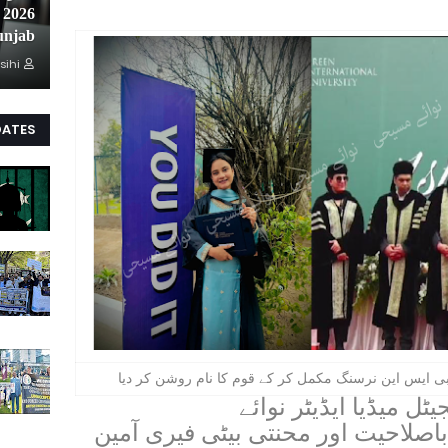
unjab
sihi
DATES
بی ایس این نرسنگ مکمل کر کے قوم کا نام روشن کر دیا
ل میڈیا ایڈیٹر نوائے
صلاحیت اور محنتی بیٹی فیری آمین