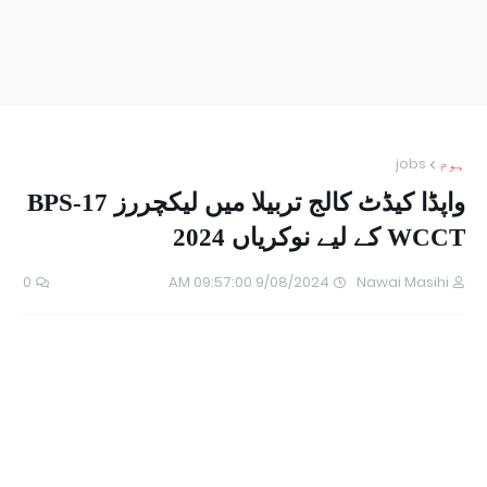
ہوم
jobs
واپڈا کیڈٹ کالج تربیلا میں لیکچررز BPS-17
WCCT کے لیے نوکریاں 2024
0
9/08/2024 09:57:00 AM
Nawai Masihi