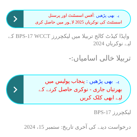
یہ بھی پڑھیں :
آفس اسسٹنٹ اور پرسنل
اسسٹنٹ کی نوکریاں 2025 لاہور میں حاصل کری
واپڈا کیڈٹ کالج تربیلا میں لیکچررز BPS-17 WCCT کے
لیے نوکریاں 2024
تربیلا خالی اسامیاں:-
یہ بھی پڑھیں :
پنجاب پولیس میں
بھرتیاں جاری - نوکری حاصل کرنے کے
لیے ابھی کلک کریں
لیکچررز BPS-17
درخواست دینے کی آخری تاریخ: ستمبر 15، 2024