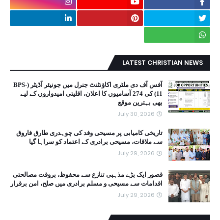
LATEST CHRISTIAN NEWS
آفس آف دی ملٹری اکاؤنٹنٹ جنرل میں جونیئر آڈیٹر (BPS-
11) کی 274 آسامیوں کا اعلان، اقلیتی امیدواروں کے لیے
بھی بہترین موقع
July 30, 2026
تاریخی کامیابی پر مسیحی وفد کی چوہدری طارق فاروق
سے ملاقات، مسیحی برادری کے اعتماد کو سراہا گیا
July 29, 2026
قصور ایک بڑے مذہبی تنازع سے محفوظ، بروقت مصالحتی
اقدامات سے مسیحی و مسلم برادری میں صلح، امن برقرار
July 29, 2026