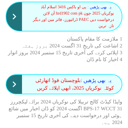
یہ بھی پڑھیں :
پی او باکس 3416 اسلام آباد
نوکریاں 2025 جون hrd1902 com pk آن لائن
درخواست دیں PAEC ڈرائیورز، فائر مین اور دیگر
تازہ ترین
1 ملازمت کا مقام پاکستان
2 اشاعت کی تاریخ 31 اگست 2024 بروز ہفتہ
3 اپلائی کرنے کی آخری تاریخ 15 ستمبر 2024 بروز اتوار
4 اخبار کا نام ڈان
یہ بھی پڑھیں :
بلوچستان فوڈ اتھارٹی
کوئٹہ نوکریاں 2025، ابھی اپلائے کریں
واپڈا کیڈٹ کالج تربیلا کی نوکریاں 2024 برائے لیکچررز
BPS-17 WCCT 31 اگست 2024 کو ڈان اخبار میں شائع
ہوئی اور درخواست دینے کی آخری تاریخ 15 ستمبر
2024 ہے۔