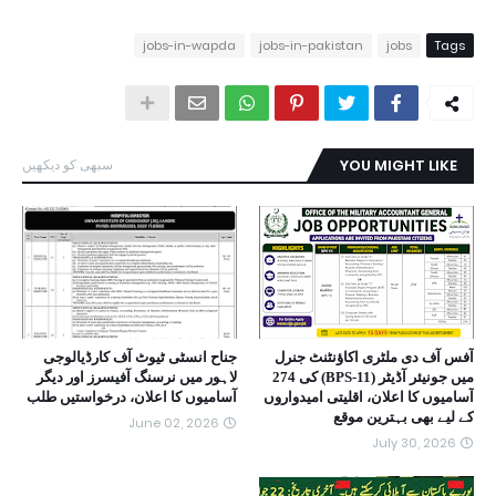
jobs-in-wapda
jobs-in-pakistan
jobs
Tags
YOU MIGHT LIKE
سبھی کو دیکھیں
آفس آف دی ملٹری اکاؤنٹنٹ جنرل
جناح انسٹی ٹیوٹ آف کارڈیالوجی
میں جونیئر آڈیٹر (BPS-11) کی 274
لاہور میں نرسنگ آفیسرز اور دیگر
آسامیوں کا اعلان، اقلیتی امیدواروں
آسامیوں کا اعلان، درخواستیں طلب
کے لیے بھی بہترین موقع
June 02, 2026
July 30, 2026