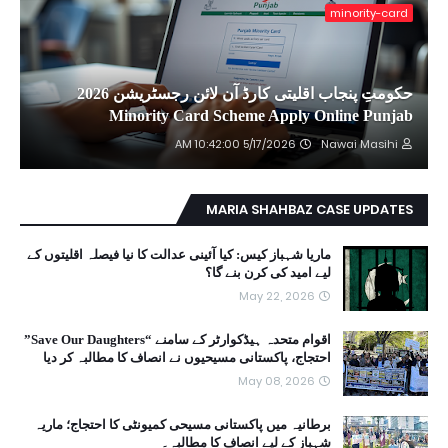
minority-card
حکومتِ پنجاب اقلیتی کارڈ آن لائن رجسٹریشن 2026
Minority Card Scheme Apply Online Punjab
5/17/2026 10:42:00 AM
Nawai Masihi
MARIA SHAHBAZ CASE UPDATES
ماریا شہباز کیس: کیا آئینی عدالت کا نیا فیصلہ اقلیتوں کے
لیے امید کی کرن بنے گا؟
May 22, 2026
اقوام متحدہ ہیڈکوارٹر کے سامنے “Save Our Daughters”
احتجاج، پاکستانی مسیحیوں نے انصاف کا مطالبہ کر دیا
May 08, 2026
برطانیہ میں پاکستانی مسیحی کمیونٹی کا احتجاج؛ ماریہ
شہباز کے لیے انصاف کا مطالبہ۔