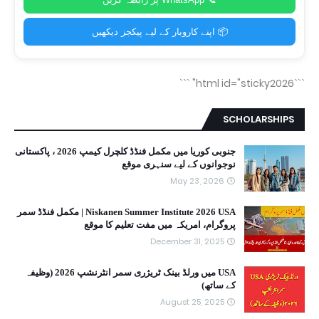
📦 اپنے کاروبار کے لیے پیکجز دیکھیں
```
```html id="sticky2026"
SCHOLARSHIPS
جنوبی کوریا میں مکمل فنڈڈ کلچرل کیمپ 2026 ، پاکستانی
نوجوانوں کے لیے سنہری موقع
May 23, 2026
Niskanen Summer Institute 2026 USA | مکمل فنڈڈ سمر
پروگرام، امریکہ میں مفت تعلیم کا موقع
December 31, 2025
USA میں ورلڈ بینک ٹریژری سمر انٹرنشپ 2026 (وظیفہ
کے ساتھ)
August 25, 2025