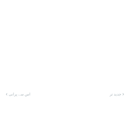
جدید تر
اس سے پرانی