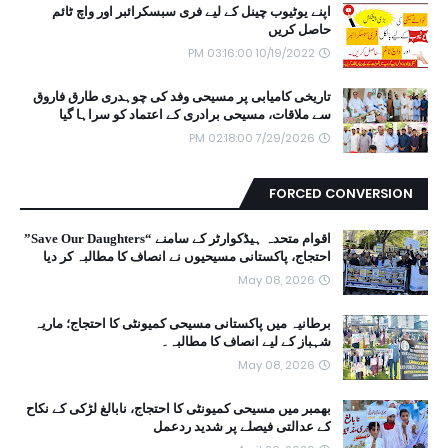
اپنے یوٹیوب چینل کے لیے فری سبسکرائبر اور واچ ٹائم
حاصل کریں
10/19/2022 03:16:00 PM
تاریخی کامیابی پر مسیحی وفد کی چوہدری طارق فاروق
سے ملاقات، مسیحی برادری کے اعتماد کو سراہا گیا
7/29/2026 02:18:00 PM
FORCED CONVERSION
اقوام متحدہ ہیڈکوارٹر کے سامنے “Save Our Daughters”
احتجاج، پاکستانی مسیحیوں نے انصاف کا مطالبہ کر دیا
May 08, 2026
برطانیہ میں پاکستانی مسیحی کمیونٹی کا احتجاج؛ ماریہ
شہباز کے لیے انصاف کا مطالبہ۔
May 08, 2026
بھمبر میں مسیحی کمیونٹی کا احتجاج، نابالغ لڑکی کے نکاح
کے عدالتی فیصلے پر شدید ردعمل