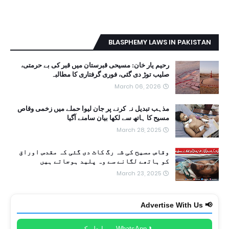
BLASPHEMY LAWS IN PAKISTAN
رحیم یار خان: مسیحی قبرستان میں قبر کی بے حرمتی،
صلیب توڑ دی گئی، فوری گرفتاری کا مطالبہ
March 06, 2026
مذہب تبدیل نہ کرنے پر جان لیوا حملے میں زخمی وقاص
مسیح کا ہاتھ سے لکھا بیان سامنے آگیا
March 28, 2025
وقاص مسیح کی شہ رگ کاٹ دی گئی کہ مقدس اوراق
کو ہاتھے لگانے سے وہ پلید ہوجاتے ہیں
March 23, 2025
📢 Advertise With Us
📞 WhatsApp پر رابطہ کریں