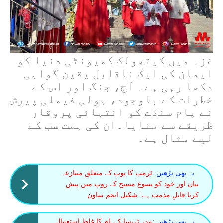
غزہ میں کیتھولک کمیونٹی دنیا کو
ایمان کی ایک ناقابل یقین گواہی
دکھا رہی ہے۔ آج، جنگ اور اس کے
خطرات کے باوجود، ہولی فیملی پیرش
نے پام سنڈے کو انتہائی پروقار
طریقے سے منایا۔
ان کی ہمت سب کے
لیے مثال ہے۔
یہ بھی پڑھیں :
ٹرمپ کا پوپ کے متعلق متنازعہ
بیان اور خود کو یسوع مسیح کے روپ میں پیش
کرنا قابلِ مذمت ہے: شکیل انجم ساون
یہ بھی پڑھیں :
مدر ٹریسا کے نام کا غلط استعمال