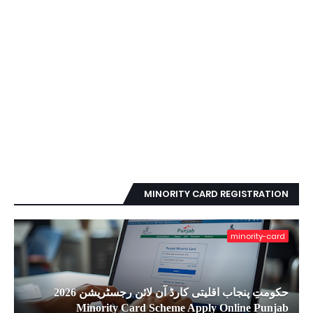
MINORITY CARD REGISTRATION
minority-card
حکومتِ پنجاب اقلیتی کارڈ آن لائن رجسٹریشن 2026
Minority Card Scheme Apply Online Punjab