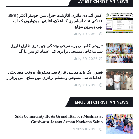
LATEST CHRISTIAN NEWS
آفس آف دی ملٹری اکاؤنٹنٹ جنرل میں جونیئر آڈیٹر (BPS-
11) کی 274 آسامیوں کا اعلان، اقلیتی امیدواروں کے لیے
بھی بہترین موقع
July 30, 2026
تاریخی کامیابی پر مسیحی وفد کی چوہدری طارق فاروق
سے ملاقات، مسیحی برادری کے اعتماد کو سراہا گیا
July 29, 2026
قصور ایک بڑے مذہبی تنازع سے محفوظ، بروقت مصالحتی
اقدامات سے مسیحی و مسلم برادری میں صلح، امن برقرار
July 29, 2026
ENGLISH CHRISTIAN NEWS
Sikh Community Hosts Grand Iftar for Muslims at
Gurdwara Janam Asthan Nankana Sahib
March 11, 2026