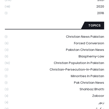
(239)
2020
(148)
2018
(1)
TOPICS
Christian News Pakistan
(1)
Forced Conversion
(6)
Pakistan Christian News
(3)
Blasphemy-Law
(11)
Christian Population In Pakistan
(50)
Christian-Persecution-In-Pakistan
(3)
Minorities In Pakistan
(1)
Pak Christian News
(1)
Shahbaz Bhatti
(3)
Zaboor
(4)
زبور
(4)
نوکریاں