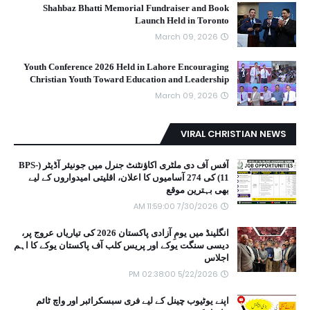
Shahbaz Bhatti Memorial Fundraiser and Book
Launch Held in Toronto
March 09, 2026
Youth Conference 2026 Held in Lahore Encouraging
Christian Youth Toward Education and Leadership
March 09, 2026
VIRAL CHRISTIAN NEWS
آفس آف دی ملٹری اکاؤنٹنٹ جنرل میں جونیئر آڈیٹر (BPS-
11) کی 274 آسامیوں کا اعلان، اقلیتی امیدواروں کے لیے
بھی بہترین موقع
7/30/2026 11:59:00 AM
انگلینڈ میں یومِ آزادی پاکستان 2026 کی تیاریاں عروج پر،
دیسی سنگت یوکے اور پریس کلب آف پاکستان یوکے کا اہم
اجلاس
5/22/2026 02:38:00 PM
اپنے یوٹیوب چینل کے لیے فری سبسکرائبر اور واچ ٹائم