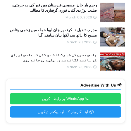
رحیم یار خان: مسیحی قبرستان میں قبر کی بے حرمتی،
صلیب توڑ دی گئی، فوری گرفتاری کا مطالبہ
March 06, 2026
مذہب تبدیل نہ کرنے پر جان لیوا حملے میں زخمی وقاص
مسیح کا ہاتھ سے لکھا بیان سامنے آگیا
March 28, 2025
وقاص مسیح کی شہ رگ کاٹ دی گئی کہ مقدس اوراق
کو ہاتھے لگانے سے وہ پلید ہوجاتے ہیں
March 23, 2025
📢 Advertise With Us
📞 WhatsApp پر رابطہ کریں
📦 اپنے کاروبار کے لیے پیکجز دیکھیں