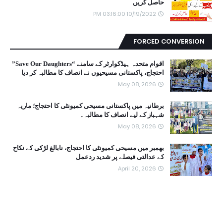
حاصل کریں
10/19/2022 03:16:00 PM
FORCED CONVERSION
اقوام متحدہ ہیڈکوارٹر کے سامنے “Save Our Daughters”
احتجاج، پاکستانی مسیحیوں نے انصاف کا مطالبہ کر دیا
May 08, 2026
برطانیہ میں پاکستانی مسیحی کمیونٹی کا احتجاج؛ ماریہ
شہباز کے لیے انصاف کا مطالبہ۔
May 08, 2026
بھمبر میں مسیحی کمیونٹی کا احتجاج، نابالغ لڑکی کے نکاح
کے عدالتی فیصلے پر شدید ردعمل
April 20, 2026