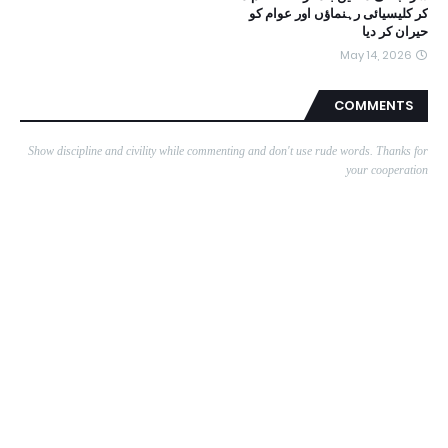
کر کلیسیائی رہنماؤں اور عوام کو
حیران کر دیا
May 14, 2026
COMMENTS
Show discipline and civility while commenting and don't use rude words. Thanks for
your cooperation