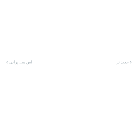
جدید تر
اس سے پرانی