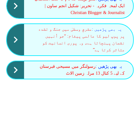
ایک لمحہ فکریہ - تحریر: شکیل انجم ساون |
Christian Blogger & Journalist
یہ بھی پڑھیں :
مشرقِ وسطیٰ میں جنگ و تشدد
پر پوپ لیو کا عالمی پیغام: “جو اُنہیں
نقصان پہنچاتا ہے، وہ پوری انسانیت کو
متاثر کرتا ہے”
یہ بھی پڑھیں :
رسولنگر میں مسیحی قبرستان
کے لیے 5 کنال 13 مرلہ زمین الاٹ