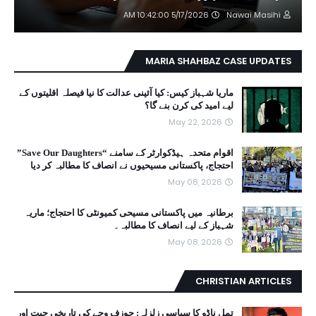
5/17/2026 10:42:00 AM
Nawai Masihi
MARIA SHAHBAZ CASE UPDATES
ماریا شہباز کیس: کیا آئینی عدالت کا نیا فیصلہ اقلیتوں کے
لیے امید کی کرن بنے گا؟
May 22, 2026
اقوام متحدہ ہیڈکوارٹر کے سامنے “Save Our Daughters”
احتجاج، پاکستانی مسیحیوں نے انصاف کا مطالبہ کر دیا
May 08, 2026
برطانیہ میں پاکستانی مسیحی کمیونٹی کا احتجاج؛ ماریہ
شہباز کے لیے انصاف کا مطالبہ۔
May 08, 2026
CHRISTIAN ARTICLES
تمل ناڈو کا سیاسی زلزلہ: جوزف وجے کی تاریخی جیت اور