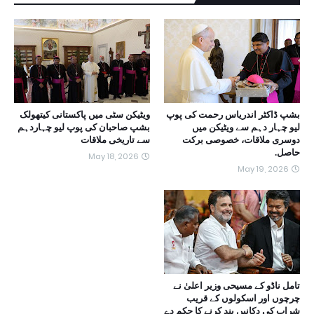
بشپ ڈاکٹر اندریاس رحمت کی پوپ
ویٹیکن سٹی میں پاکستانی کیتھولک
لیو چہار دہم سے ویٹیکن میں
بشپ صاحبان کی پوپ لیو چہاردہم
دوسری ملاقات، خصوصی برکت
سے تاریخی ملاقات
حاصل.
May 18, 2026
May 19, 2026
تامل ناڈو کے مسیحی وزیر اعلیٰ نے
چرچوں اور اسکولوں کے قریب
شراب کی دکانیں بند کرنے کا حکم دے