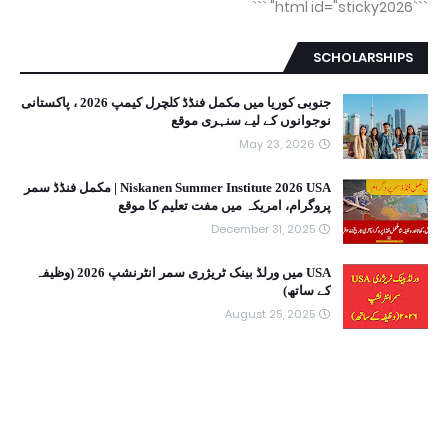
```
```html id="sticky2026"
SCHOLARSHIPS
جنوبی کوریا میں مکمل فنڈڈ کلچرل کیمپ 2026 ، پاکستانی
نوجوانوں کے لیے سنہری موقع
May 23, 2026
Niskanen Summer Institute 2026 USA | مکمل فنڈڈ سمر
پروگرام، امریکہ میں مفت تعلیم کا موقع
December 31, 2025
USA میں ورلڈ بینک ٹریژری سمر انٹرنشپ 2026 (وظیفہ
کے ساتھ)
August 25, 2025