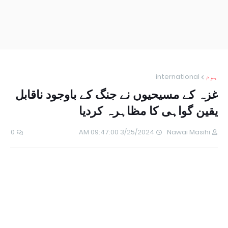
ہوم
international
غزہ کے مسیحیوں نے جنگ کے باوجود ناقابل
یقین گواہی کا مظاہرہ کردیا
0
3/25/2024 09:47:00 AM
Nawai Masihi