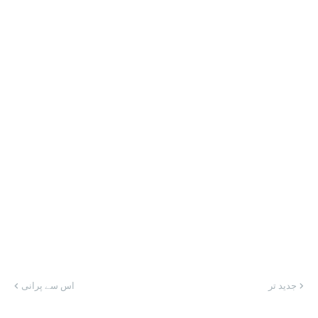
جدید تر
اس سے پرانی