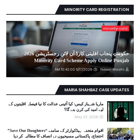
MINORITY CARD REGISTRATION
minority-card
حکومتِ پنجاب اقلیتی کارڈ آن لائن رجسٹریشن 2026
Minority Card Scheme Apply Online Punjab
5/17/2026 10:42:00 AM
Nawai Masihi
MARIA SHAHBAZ CASE UPDATES
ماریا شہباز کیس: کیا آئینی عدالت کا نیا فیصلہ اقلیتوں کے
لیے امید کی کرن بنے گا؟
May 22, 2026
اقوام متحدہ ہیڈکوارٹر کے سامنے “Save Our Daughters”
احتجاج، پاکستانی مسیحیوں نے انصاف کا مطالبہ کر دیا