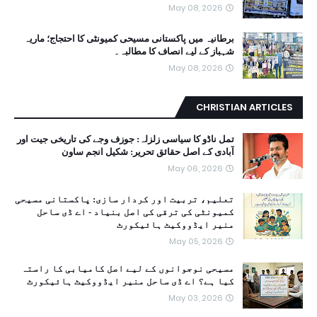
May 08, 2026
برطانیہ میں پاکستانی مسیحی کمیونٹی کا احتجاج؛ ماریہ
شہباز کے لیے انصاف کا مطالبہ۔
May 08, 2026
CHRISTIAN ARTICLES
تمل ناڈو کا سیاسی زلزلہ: جوزف وجے کی تاریخی جیت اور
آبادی کے اصل حقائق تحریر: شکیل انجم ساون
May 06, 2026
تعلیم، تربیت اور کردار سازی: پاکستانی مسیحی
کمیونٹی کی ترقی کی اصل بنیاد - اے ڈی ساحل
منیر ایڈووکیٹ ہائیکورٹ
May 05, 2026
مسیحی نوجوانوں کے لیے اصل کامیابی کا راستہ
کیا ہے؟ اے ڈی ساحل منیر ایڈووکیٹ ہائیکورٹ
May 03, 2026