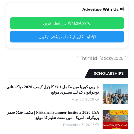
📢 Advertise With Us
📞 WhatsApp پر رابطہ کریں
📦 اپنے کاروبار کے لیے پیکجز دیکھیں
```
```html id="sticky2026"
SCHOLARSHIPS
جنوبی کوریا میں مکمل فنڈڈ کلچرل کیمپ 2026 ، پاکستانی
نوجوانوں کے لیے سنہری موقع
May 23, 2026
Niskanen Summer Institute 2026 USA | مکمل فنڈڈ سمر
پروگرام، امریکہ میں مفت تعلیم کا موقع
December 31, 2025