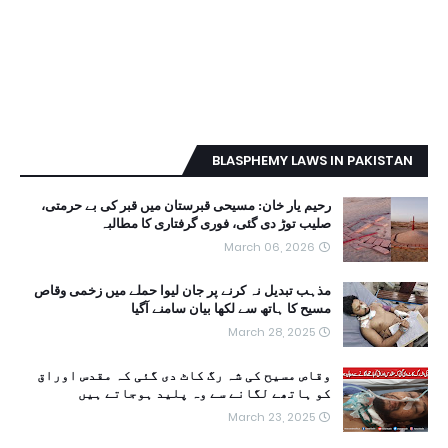
BLASPHEMY LAWS IN PAKISTAN
رحیم یار خان: مسیحی قبرستان میں قبر کی بے حرمتی،
صلیب توڑ دی گئی، فوری گرفتاری کا مطالبہ
March 06, 2026
مذہب تبدیل نہ کرنے پر جان لیوا حملے میں زخمی وقاص
مسیح کا ہاتھ سے لکھا بیان سامنے آگیا
March 28, 2025
وقاص مسیح کی شہ رگ کاٹ دی گئی کہ مقدس اوراق
کو ہاتھے لگانے سے وہ پلید ہوجاتے ہیں
March 23, 2025