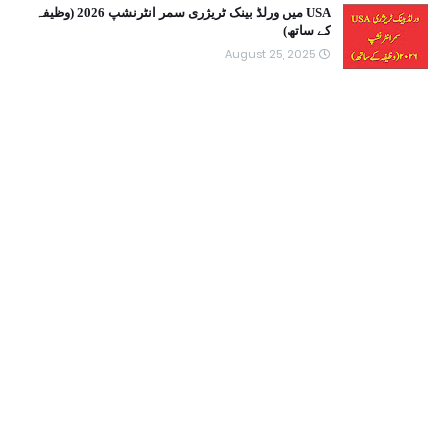
USA میں ورلڈ بینک ٹریژری سمر انٹرنشپ 2026 (وظیفہ
کے ساتھ)
August 25, 2025