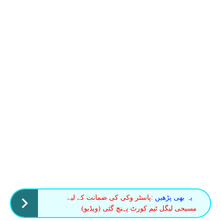
یہ بھی پڑھیں :
پاسٹر وکی کی ضمانت کے لیے
مسیحی لیگل ٹیم کورٹ پہنچ گئی (ویڈیو)