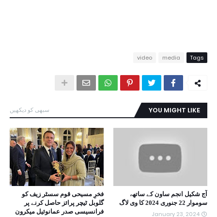
video
media
Tags
YOU MIGHT LIKE
سبھی کو دیکھیں
آج شکیل انجم ساون کے ساتھ،
فخرِ مسیحی قوم سسٹر زیف کو
سوموار 22 جنوری 2024 کا وی لاگ
گلوبل ٹیچر پرائز حاصل کرنے پر
فرانسیسی صدر عمانوئیل میکرون
January 23, 2024