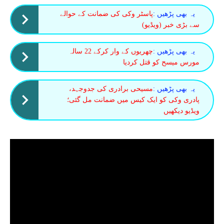
یہ بھی پڑھیں :
پاسٹر وکی کی ضمانت کے حوالے
سے بڑی خبر (ویڈیو)
یہ بھی پڑھیں :
چھریوں کے وار کرکے 22 سالہ
مورس میسح کو قتل کردیا
یہ بھی پڑھیں :
مسیحی برادری کی جدوجہد،
پادری وکی کو ایک کیس میں ضمانت مل گئی؛
ویڈیو دیکھیں