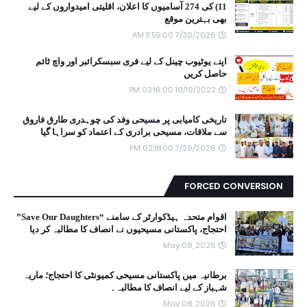
11) کی 274 آسامیوں کا اعلان، اقلیتی امیدواروں کے لیے
بھی بہترین موقع
7/30/2026 11:59:00 AM
اپنے یوٹیوب چینل کے لیے فری سبسکرائبر اور واچ ٹائم
حاصل کریں
10/19/2022 03:16:00 PM
تاریخی کامیابی پر مسیحی وفد کی چوہدری طارق فاروق
سے ملاقات، مسیحی برادری کے اعتماد کو سراہا گیا
7/29/2026 02:18:00 PM
FORCED CONVERSION
اقوام متحدہ ہیڈکوارٹر کے سامنے “Save Our Daughters”
احتجاج، پاکستانی مسیحیوں نے انصاف کا مطالبہ کر دیا
May 08, 2026
برطانیہ میں پاکستانی مسیحی کمیونٹی کا احتجاج؛ ماریہ
شہباز کے لیے انصاف کا مطالبہ۔
May 08, 2026