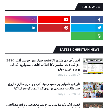
FOLLOW US
LATEST CHRISTIAN NEWS
آفس آف دی ملٹری اکاؤنٹنٹ جنرل میں جونیئر آڈیٹر (BPS-
11) کی 274 آسامیوں کا اعلان، اقلیتی امیدواروں کے لیے
بھی بہترین موقع
July 30, 2026
تاریخی کامیابی پر مسیحی وفد کی چوہدری طارق فاروق
سے ملاقات، مسیحی برادری کے اعتماد کو سراہا گیا
July 29, 2026
قصور ایک بڑے مذہبی تنازع سے محفوظ، بروقت مصالحتی