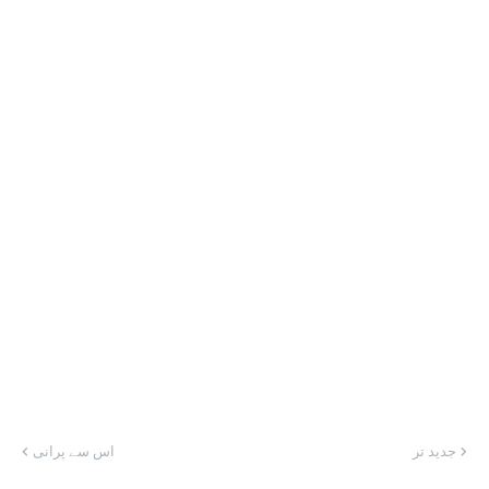
جدید تر
اس سے پرانی