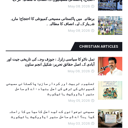
May 08, 2026
برطانیہ میں پاکستانی مسیحی کمیونٹی کا احتجاج؛ ماریہ
شہباز کے لیے انصاف کا مطالبہ۔
May 08, 2026
CHRISTIAN ARTICLES
تمل ناڈو کا سیاسی زلزلہ: جوزف وجے کی تاریخی جیت اور
آبادی کے اصل حقائق تحریر: شکیل انجم ساون
May 06, 2026
تعلیم، تربیت اور کردار سازی: پاکستانی مسیحی
کمیونٹی کی ترقی کی اصل بنیاد - اے ڈی ساحل
منیر ایڈووکیٹ ہائیکورٹ
May 05, 2026
مسیحی نوجوانوں کے لیے اصل کامیابی کا راستہ
کیا ہے؟ اے ڈی ساحل منیر ایڈووکیٹ ہائیکورٹ
May 03, 2026