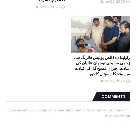
June 02, 2026
June 02, 2026
راولپنڈی: ڈالفن پولیس فائرنگ سے
زخمی مسیحی نوجوان عالیان کی
عیادت، جبران مسیح گل کی قیادت
میں وفد کا ہسپتال کا دورہ
June 02, 2026
COMMENTS
Show discipline and civility while commenting and don't use rude words. Thanks for
your cooperation