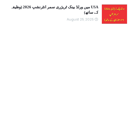
USA میں ورلڈ بینک ٹریژری سمر انٹرنشپ 2026 (وظیفہ
کے ساتھ)
August 25, 2025