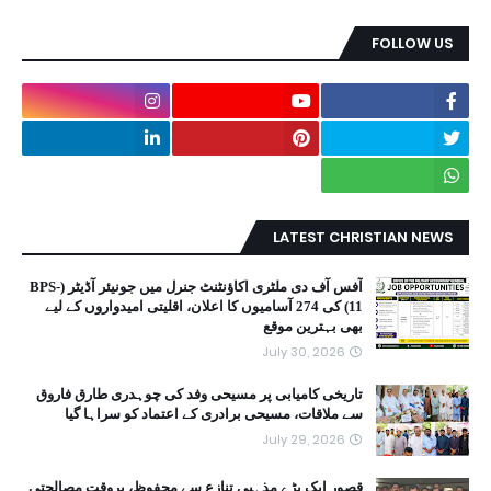
FOLLOW US
LATEST CHRISTIAN NEWS
آفس آف دی ملٹری اکاؤنٹنٹ جنرل میں جونیئر آڈیٹر (BPS-
11) کی 274 آسامیوں کا اعلان، اقلیتی امیدواروں کے لیے
بھی بہترین موقع
July 30, 2026
تاریخی کامیابی پر مسیحی وفد کی چوہدری طارق فاروق
سے ملاقات، مسیحی برادری کے اعتماد کو سراہا گیا
July 29, 2026
قصور ایک بڑے مذہبی تنازع سے محفوظ، بروقت مصالحتی