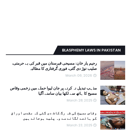
BLASPHEMY LAWS IN PAKISTAN
رحیم یار خان: مسیحی قبرستان میں قبر کی بے حرمتی،
صلیب توڑ دی گئی، فوری گرفتاری کا مطالبہ
March 06, 2026
مذہب تبدیل نہ کرنے پر جان لیوا حملے میں زخمی وقاص
مسیح کا ہاتھ سے لکھا بیان سامنے آگیا
March 28, 2025
وقاص مسیح کی شہ رگ کاٹ دی گئی کہ مقدس اوراق
کو ہاتھے لگانے سے وہ پلید ہوجاتے ہیں
March 23, 2025