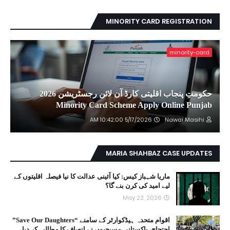
MINORITY CARD REGISTRATION
minority-card
حکومتِ پنجاب اقلیتی کارڈ آن لائن رجسٹریشن 2026
Minority Card Scheme Apply Online Punjab
5/17/2026 10:42:00 AM
Nawai Masihi
MARIA SHAHBAZ CASE UPDATES
ماریا شہباز کیس: کیا آئینی عدالت کا نیا فیصلہ اقلیتوں کے
لیے امید کی کرن بنے گا؟
May 22, 2026
اقوام متحدہ ہیڈکوارٹر کے سامنے “Save Our Daughters”
احتجاج، پاکستانی مسیحیوں نے انصاف کا مطالبہ کر دیا