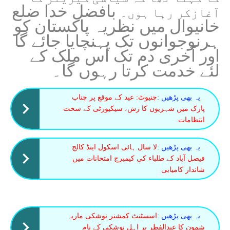
بافضل خدا ضلع
آغازکر رہا ہوں۔
خانیوال میں نظریہ پاکستان کو
ہرنوجوانوں تک پہنچایا جائے گا
اور آخری دم تک اس ملک کے
لئے خدمت کرتا رہوں گا۔
یہ بھی پڑھیں :
چنیوٹ: عید کے موقع پر چناب
پارک میں شہریوں کا رش، سیکیورٹی کے سخت
انتظامات
یہ بھی پڑھیں :
لا سال ہائی اسکول اینڈ کالج
فیصل آباد کے طلباء کی کیمبرج امتحانات میں
شاندار کامیابی
یہ بھی پڑھیں :
اسسٹنٹ کمشنر نوشکی ماریہ
شمون کا عیدالفطر پر اہلِ نوشکی کے نام