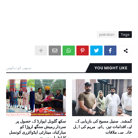
pakistan
Tags
YOU MIGHT LIKE
سبھی کو دیکھیں
گمشدہ سنیل مسیح کی بازیابی کے
سکھ گلوبل ایوارڈ کے حصول پر
لیے اقدامات تیز، ہانیہ مریم کی اہل
سردار رمیش سنگھ اروڑا کو
خانہ سے ملاقات
مبارکباد، مینارٹی ایڈوائزری کونسل
کا اظہارِ مسرت