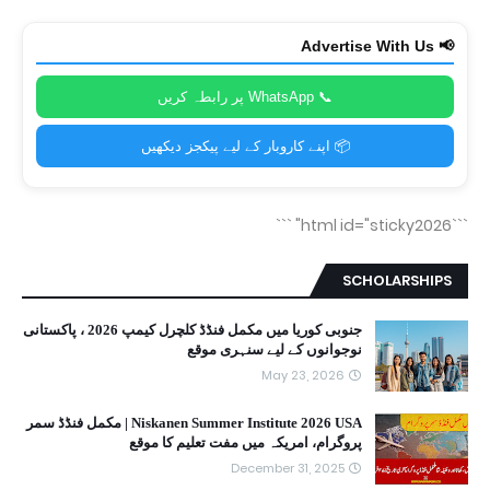
📢 Advertise With Us
📞 WhatsApp پر رابطہ کریں
📦 اپنے کاروبار کے لیے پیکجز دیکھیں
```
```html id="sticky2026"
SCHOLARSHIPS
جنوبی کوریا میں مکمل فنڈڈ کلچرل کیمپ 2026 ، پاکستانی
نوجوانوں کے لیے سنہری موقع
May 23, 2026
Niskanen Summer Institute 2026 USA | مکمل فنڈڈ سمر
پروگرام، امریکہ میں مفت تعلیم کا موقع
December 31, 2025