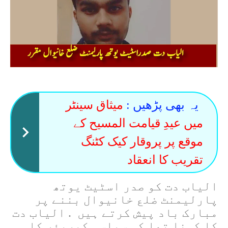
یہ بھی پڑھیں :
میثاق سینٹر
میں عیدِ قیامت المسیح کے
موقع پر پروقار کیک کٹنگ
تقریب کا انعقاد
الیاب دت کو صدر اسٹیٹ یوتھ
پارلیمنٹ ضلع خانیوال بننے پر
مبارک باد پیش کرتے ہیں . الیاب دت
کا کہنا تھا کہ سیاسی کیریئر کا