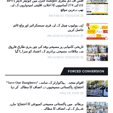
آفس آف دی ملٹری اکاؤنٹنٹ جنرل میں جونیئر آڈیٹر (BPS-
11) کی 274 آسامیوں کا اعلان، اقلیتی امیدواروں کے لیے
بھی بہترین موقع
7/30/2026 11:59:00 AM
اپنے یوٹیوب چینل کے لیے فری سبسکرائبر اور واچ ٹائم
حاصل کریں
10/19/2022 03:16:00 PM
تاریخی کامیابی پر مسیحی وفد کی چوہدری طارق فاروق
سے ملاقات، مسیحی برادری کے اعتماد کو سراہا گیا
7/29/2026 02:18:00 PM
FORCED CONVERSION
اقوام متحدہ ہیڈکوارٹر کے سامنے “Save Our Daughters”
احتجاج، پاکستانی مسیحیوں نے انصاف کا مطالبہ کر دیا
May 08, 2026
برطانیہ میں پاکستانی مسیحی کمیونٹی کا احتجاج؛ ماریہ
شہباز کے لیے انصاف کا مطالبہ۔