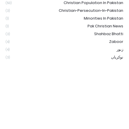
Christian Population In Pakistan
(50)
Christian-Persecution-In-Pakistan
(3)
Minorities In Pakistan
(1)
Pak Christian News
(1)
Shahbaz Bhatti
(3)
Zaboor
(4)
زبور
(4)
نوکریاں
(3)