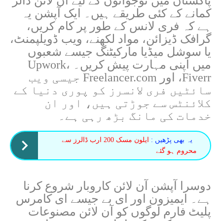
پاکستان میں نوجوانوں کے لیے آن لائن ڈالر
کمانے کے کئی طریقے ہیں۔ ایک آپشن یہ
ہے کہ فری لانس کے طور پر کام کریں،
گرافک ڈیزائن، مواد لکھنے، ویب ڈویلپمنٹ،
یا سوشل میڈیا مارکیٹنگ جیسے شعبوں
میں اپنی مہارت پیش کریں۔ Upwork،
Fiverr، اور Freelancer.com جیسی ویب
سائٹیں فری لانسرز کو پوری دنیا کے
کلائنٹس سے جوڑتی ہیں، اور ان
خدمات کی مانگ بڑھ رہی ہے۔
یہ بھی پڑھیں :
ایلون مسک 200 ارب ڈالرز سے
محروم ہو گئے
دوسرا آپشن آن لائن کاروبار شروع کرنا
ہے۔ ایمیزون اور ای بے جیسے ای کامرس
پلیٹ فارم لوگوں کو آن لائن مصنوعات