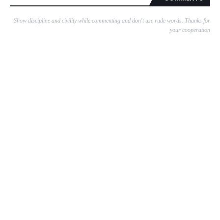
Show discipline and civility while commenting and don't use rude words. Thanks for
your cooperation