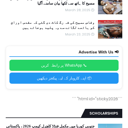
مسیح کا ہاتھ سے لکھا بیان سامنے آگیا
March 28, 2025
وقاص مسیح کی شہ رگ کاٹ دی گئی کہ مقدس اوراق
کو ہاتھے لگانے سے وہ پلید ہوجاتے ہیں
March 23, 2025
📢 Advertise With Us
📞 WhatsApp پر رابطہ کریں
📦 اپنے کاروبار کے لیے پیکجز دیکھیں
```
```html id="sticky2026"
SCHOLARSHIPS
جنوبی کوریا میں مکمل فنڈڈ کلچرل کیمپ 2026 ، پاکستانی