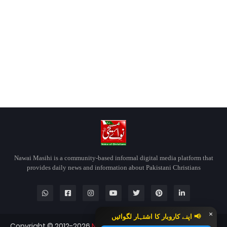
Nawai Masihi is a community-based informal digital media platform that
provides daily news and information about Pakistani Christians
×
📢 اپنے کاروبار کا اشتہار لگوائیں
Copyright © 2012-2026
Nawai Masihi
Nawai Masihi — All