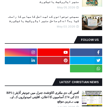
منیر ایڈووکیٹ ہائیکورٹ
May 05, 2026
مسیحی نوجوانوں کے لیے اصل کامیابی کا راستہ
کیا ہے؟ اے ڈی ساحل منیر ایڈووکیٹ ہائیکورٹ
May 03, 2026
FOLLOW US
LATEST CHRISTIAN NEWS
آفس آف دی ملٹری اکاؤنٹنٹ جنرل میں جونیئر آڈیٹر (BPS-
11) کی 274 آسامیوں کا اعلان، اقلیتی امیدواروں کے لیے
بھی بہترین موقع