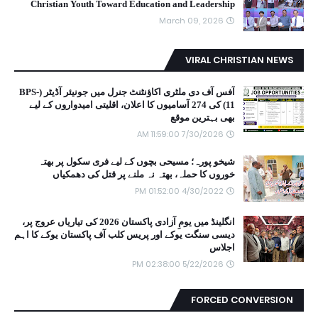
Christian Youth Toward Education and Leadership
March 09, 2026
VIRAL CHRISTIAN NEWS
آفس آف دی ملٹری اکاؤنٹنٹ جنرل میں جونیئر آڈیٹر (BPS-
11) کی 274 آسامیوں کا اعلان، اقلیتی امیدواروں کے لیے
بھی بہترین موقع
7/30/2026 11:59:00 AM
شیخو پورہ؛ مسیحی بچوں کے لیے فری سکول پر بھتہ
خوروں کا حملہ، بھتہ نہ ملنے پر قتل کی دھمکیاں
4/30/2022 01:52:00 PM
انگلینڈ میں یومِ آزادی پاکستان 2026 کی تیاریاں عروج پر،
دیسی سنگت یوکے اور پریس کلب آف پاکستان یوکے کا اہم
اجلاس
5/22/2026 02:38:00 PM
FORCED CONVERSION