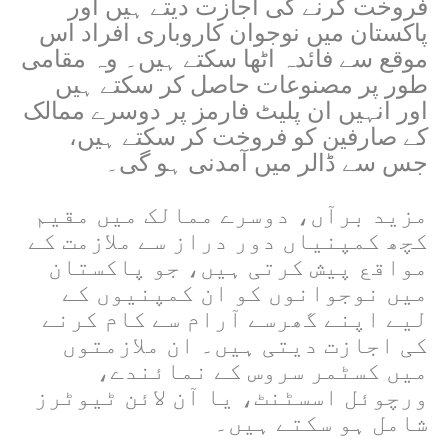
فروخت کرنے کی اجازت دیتے ہیں اور
پاکستان میں نوجوان کاروباری افراد اس
موقع سے فائدہ اٹھا سکتے ہیں۔ وہ مقامی
طور پر مصنوعات حاصل کر سکتے ہیں
اور انہیں ان پلیٹ فارمز پر دوسرے ممالک
کے صارفین کو فروخت کر سکتے ہیں،
جس سے ڈالر میں آمدنی ہو گی۔
مزید برآں، دوسرے ممالک میں مقیم
کچھ کمپنیاں دور دراز سے ملازمت کے
مواقع پیش کرتی ہیں، جو پاکستان
میں نوجوانوں کو ان کمپنیوں کے
لیے اپنے گھرسے آرام سے کام کرنے
کی اجازت دیتی ہیں۔ ان ملازمتوں
میں کسٹمر سروس کے نمائندے،
ورچوئل اسسٹنٹ، یا آن لائن ٹیوٹرز
شامل ہو سکتے ہیں۔