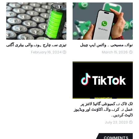
نوائے مسیحی ۔ واٹس ایپ چینل
تیزی سے چارج ہونے والی بیٹری آگئی
February 16, 2024
March 15, 2026
ٹک ٹاک نے کمیونٹی گائیڈ لائنز پر
عمل نہ کرنے والے اکاؤنٹ اور ویڈیوز
ڈلیٹ کردیں۔
July 23, 2023
COMMENTS