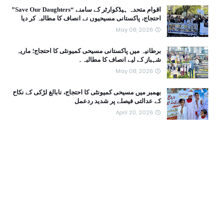
اقوام متحدہ ہیڈکوارٹر کے سامنے “Save Our Daughters”
احتجاج، پاکستانی مسیحیوں نے انصاف کا مطالبہ کر دیا
May 08, 2026
برطانیہ میں پاکستانی مسیحی کمیونٹی کا احتجاج؛ ماریہ
شہباز کے لیے انصاف کا مطالبہ۔
May 08, 2026
بھمبر میں مسیحی کمیونٹی کا احتجاج، نابالغ لڑکی کے نکاح
کے عدالتی فیصلے پر شدید ردعمل
April 20, 2026