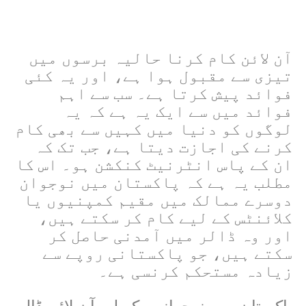
آن لائن کام کرنا حالیہ برسوں میں
تیزی سے مقبول ہوا ہے، اور یہ کئی
فوائد پیش کرتا ہے۔ سب سے اہم
فوائد میں سے ایک یہ ہے کہ یہ
لوگوں کو دنیا میں کہیں سے بھی کام
کرنے کی اجازت دیتا ہے، جب تک کہ
ان کے پاس انٹرنیٹ کنکشن ہو۔ اس کا
مطلب یہ ہے کہ پاکستان میں نوجوان
دوسرے ممالک میں مقیم کمپنیوں یا
کلائنٹس کے لیے کام کر سکتے ہیں،
اور وہ ڈالر میں آمدنی حاصل کر
سکتے ہیں، جو پاکستانی روپے سے
زیادہ مستحکم کرنسی ہے۔