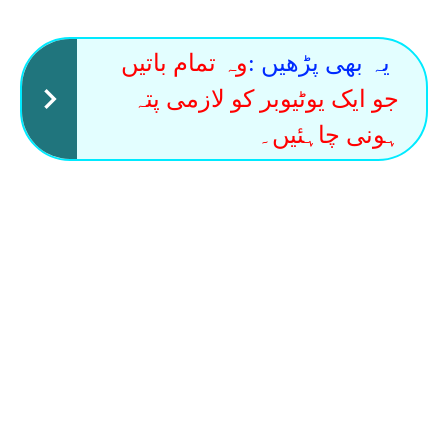
یہ بھی پڑھیں :
وہ تمام باتیں
جو ایک یوٹیوبر کو لازمی پتہ
ہونی چاہئیں۔