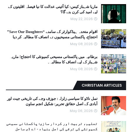
ماریا شہباز کیس: کیا آئینی عدالت کا نیا فیصلہ اقلیتوں کے
لیے امید کی کرن بنے گا؟
May 22, 2026
اقوام متحدہ ہیڈکوارٹر کے سامنے “Save Our Daughters”
احتجاج، پاکستانی مسیحیوں نے انصاف کا مطالبہ کر دیا
May 08, 2026
برطانیہ میں پاکستانی مسیحی کمیونٹی کا احتجاج؛ ماریہ
شہباز کے لیے انصاف کا مطالبہ۔
May 08, 2026
CHRISTIAN ARTICLES
تمل ناڈو کا سیاسی زلزلہ: جوزف وجے کی تاریخی جیت اور
آبادی کے اصل حقائق تحریر: شکیل انجم ساون
May 06, 2026
تعلیم، تربیت اور کردار سازی: پاکستانی مسیحی
کمیونٹی کی ترقی کی اصل بنیاد - اے ڈی ساحل