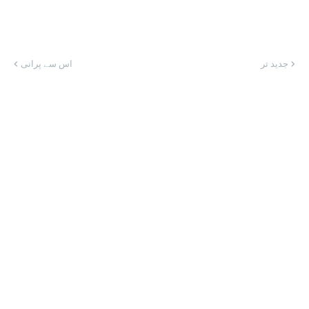
جدید تر
اس سے پرانی