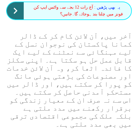
یہ بھی پڑھیں :
آج رات 12 بجے سے واٹس ایپ کن
فونز میں چلنا بند ہوجائے گا۔جانیں؟
آخر میں، آن لائن کام کر کے ڈالر
کمانا پاکستان کی نوجوان نسل کے
لیے مہنگائی سے نمٹنے کے لیے ایک
قابل عمل حل ہو سکتا ہے۔ اپنی سکلز
کا فائدہ اٹھا کر، وہ آن لائن خدمات
اور مصنوعات کی بڑھتی ہوئی مانگ
کو پورا کر سکتے ہیں، اور ڈالر میں
مستحکم آمدنی حاصل کر سکتے ہیں۔
اس سے نہ صرف ان کے معیار زندگی کو
برقرار رکھنے میں مدد ملتی ہے
بلکہ ملک کی مجموعی اقتصادی ترقی
میں بھی مدد ملتی ہے۔