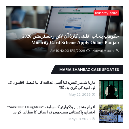
minority-card
حکومتِ پنجاب اقلیتی کارڈ آن لائن رجسٹریشن 2026
Minority Card Scheme Apply Online Punjab
5/17/2026 10:42:00 AM
Nawai Masihi
MARIA SHAHBAZ CASE UPDATES
ماریا شہباز کیس: کیا آئینی عدالت کا نیا فیصلہ اقلیتوں کے
لیے امید کی کرن بنے گا؟
May 22, 2026
اقوام متحدہ ہیڈکوارٹر کے سامنے “Save Our Daughters”
احتجاج، پاکستانی مسیحیوں نے انصاف کا مطالبہ کر دیا
May 08, 2026