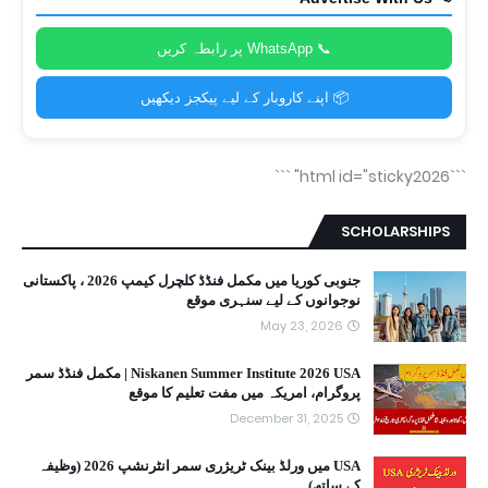
📞 WhatsApp پر رابطہ کریں
📦 اپنے کاروبار کے لیے پیکجز دیکھیں
```
```html id="sticky2026"
SCHOLARSHIPS
جنوبی کوریا میں مکمل فنڈڈ کلچرل کیمپ 2026 ، پاکستانی
نوجوانوں کے لیے سنہری موقع
May 23, 2026
Niskanen Summer Institute 2026 USA | مکمل فنڈڈ سمر
پروگرام، امریکہ میں مفت تعلیم کا موقع
December 31, 2025
USA میں ورلڈ بینک ٹریژری سمر انٹرنشپ 2026 (وظیفہ
کے ساتھ)