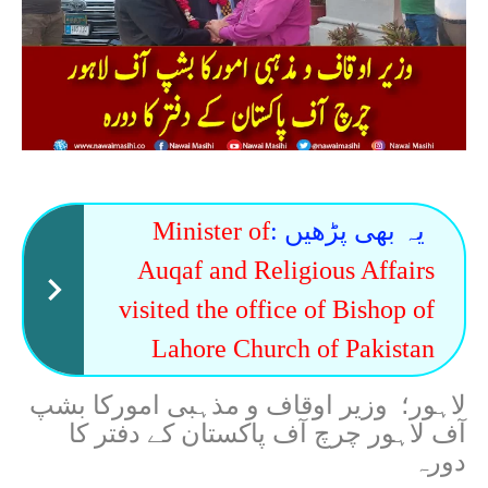
یہ بھی پڑھیں :
Minister of
Auqaf and Religious Affairs
visited the office of Bishop of
Lahore Church of Pakistan
لاہور؛
وزیر اوقاف و مذہبی امورکا بشپ
آف لاہور چرچ آف پاکستان کے دفتر کا
دورہ