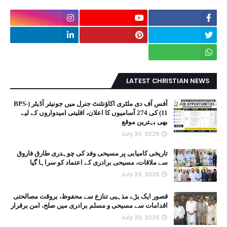
LATEST CHRISTIAN NEWS
آفس آف دی ملٹری اکاؤنٹنٹ جنرل میں جونیئر آڈیٹر (BPS-
11) کی 274 آسامیوں کا اعلان، اقلیتی امیدواروں کے لیے
بھی بہترین موقع
July 30, 2026
تاریخی کامیابی پر مسیحی وفد کی چوہدری طارق فاروق
سے ملاقات، مسیحی برادری کے اعتماد کو سراہا گیا
July 29, 2026
قصور ایک بڑے مذہبی تنازع سے محفوظ، بروقت مصالحتی
اقدامات سے مسیحی و مسلم برادری میں صلح، امن برقرار
July 29, 2026