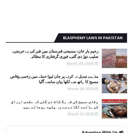
BLASPHEMY LAWS IN PAKISTAN
رحیم یار خان: مسیحی قبرستان میں قبر کی بے حرمتی،
صلیب توڑ دی گئی، فوری گرفتاری کا مطالبہ
March 06, 2026
مذہب تبدیل نہ کرنے پر جان لیوا حملے میں زخمی وقاص
مسیح کا ہاتھ سے لکھا بیان سامنے آگیا
March 28, 2025
وقاص مسیح کی شہ رگ کاٹ دی گئی کہ مقدس اوراق
کو ہاتھے لگانے سے وہ پلید ہوجاتے ہیں
March 23, 2025
📢 Advertise With Us