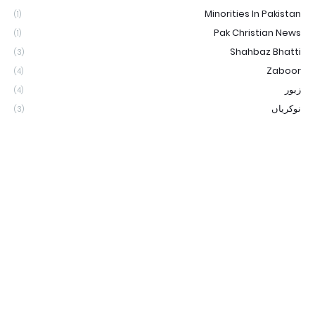
Minorities In Pakistan
(1)
Pak Christian News
(1)
Shahbaz Bhatti
(3)
Zaboor
(4)
زبور
(4)
نوکریاں
(3)