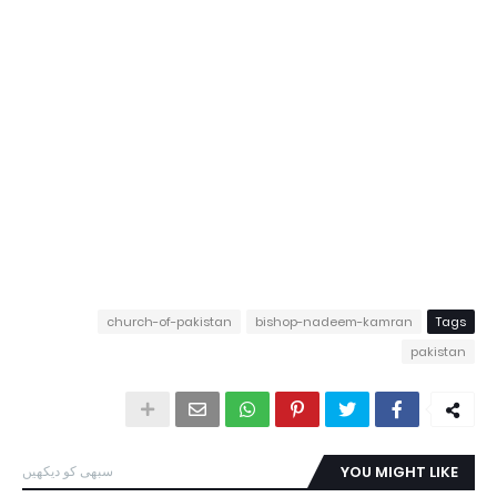
church-of-pakistan
bishop-nadeem-kamran
Tags
pakistan
YOU MIGHT LIKE
سبھی کو دیکھیں