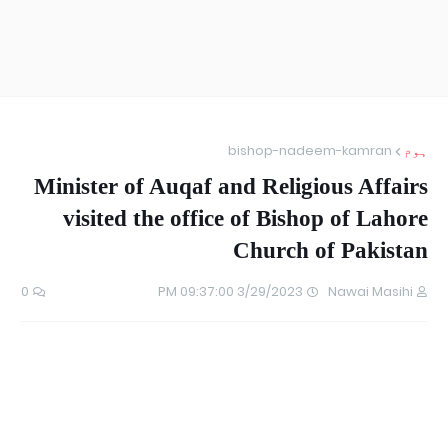
ہوم
bishop-nadeem-kamran
Minister of Auqaf and Religious Affairs
visited the office of Bishop of Lahore
Church of Pakistan
0
3/29/2023 09:37:00 PM
Nawai Masihi