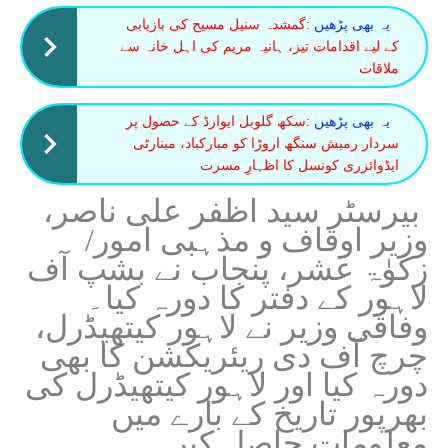
یہ بھی پڑھیں :
گمشدہ سنیل مسیح کی بازیابی
کے لیے اقدامات تیز، ہانیہ مریم کی اہل خانہ سے
ملاقات
یہ بھی پڑھیں :
سکھ گلوبل ایوارڈ کے حصول پر
سردار رمیش سنگھ اروڑا کو مبارکباد، مینارٹی
ایڈوائزری کونسل کا اظہارِ مسرت
بیرسٹر سید اظفر علی ناصر،
وزیر اوقاف و مذہبی امور/
زکوٰۃ عشر، پنجاب نے بشپ آف
لاہور کے دفتر کا دورہ کیا۔
وفاقی وزیر نے لاہور کیتھیڈرل،
چرچ آف دی ریئریکشن کا بھی
دورہ کیا اور لاہور کیتھیڈرل کی
بھرپور تاریخ کے بارے میں
معلومات حاصل کیں۔