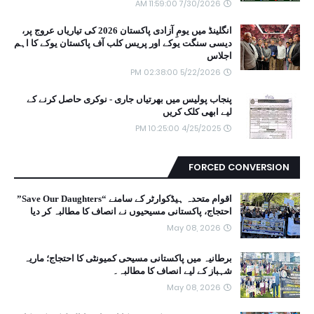
7/30/2026 11:59:00 AM
انگلینڈ میں یومِ آزادی پاکستان 2026 کی تیاریاں عروج پر،
دیسی سنگت یوکے اور پریس کلب آف پاکستان یوکے کا اہم
اجلاس
5/22/2026 02:38:00 PM
پنجاب پولیس میں بھرتیاں جاری - نوکری حاصل کرنے کے
لیے ابھی کلک کریں
4/25/2025 10:25:00 PM
FORCED CONVERSION
اقوام متحدہ ہیڈکوارٹر کے سامنے “Save Our Daughters”
احتجاج، پاکستانی مسیحیوں نے انصاف کا مطالبہ کر دیا
May 08, 2026
برطانیہ میں پاکستانی مسیحی کمیونٹی کا احتجاج؛ ماریہ
شہباز کے لیے انصاف کا مطالبہ۔
May 08, 2026