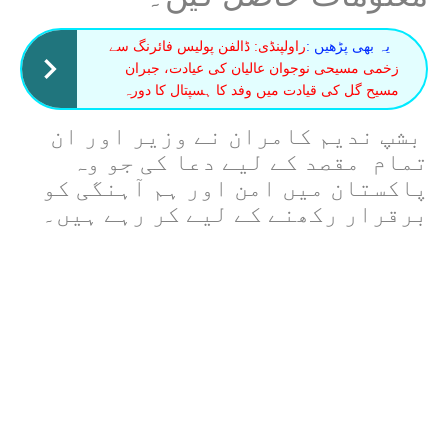
یہ بھی پڑھیں :
راولپنڈی: ڈالفن پولیس فائرنگ سے
زخمی مسیحی نوجوان عالیان کی عیادت، جبران
مسیح گل کی قیادت میں وفد کا ہسپتال کا دورہ
بشپ ندیم کامران نے وزیر اور ان
تمام مقصد کے لیے دعا کی جو وہ
پاکستان میں امن اور ہم آہنگی کو
برقرار رکھنے کے لیے کر رہے ہیں۔