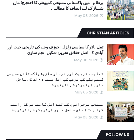
برطانیہ میں پاکستانی مسیحی کمیونٹی کا احتجاج؛ ماریہ
شہباز کے لیے انصاف کا مطالبہ۔
May 08, 2026
CHRISTIAN ARTICLES
تمل ناڈو کا سیاسی زلزلہ: جوزف وجے کی تاریخی جیت اور
آبادی کے اصل حقائق تحریر: شکیل انجم ساون
May 06, 2026
تعلیم، تربیت اور کردار سازی: پاکستانی مسیحی
کمیونٹی کی ترقی کی اصل بنیاد - اے ڈی ساحل
منیر ایڈووکیٹ ہائیکورٹ
May 05, 2026
مسیحی نوجوانوں کے لیے اصل کامیابی کا راستہ
کیا ہے؟ اے ڈی ساحل منیر ایڈووکیٹ ہائیکورٹ
May 03, 2026
FOLLOW US