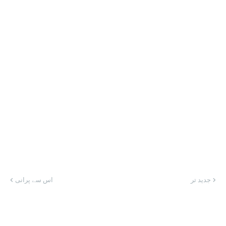
جدید تر
اس سے پرانی