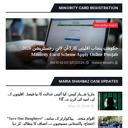
MINORITY CARD REGISTRATION
minority-card
حکومتِ پنجاب اقلیتی کارڈ آن لائن رجسٹریشن 2026
Minority Card Scheme Apply Online Punjab
5/17/2026 10:42:00 AM
Nawai Masihi
MARIA SHAHBAZ CASE UPDATES
ماریا شہباز کیس: کیا آئینی عدالت کا نیا فیصلہ اقلیتوں کے
لیے امید کی کرن بنے گا؟
May 22, 2026
اقوام متحدہ ہیڈکوارٹر کے سامنے “Save Our Daughters”
احتجاج، پاکستانی مسیحیوں نے انصاف کا مطالبہ کر دیا