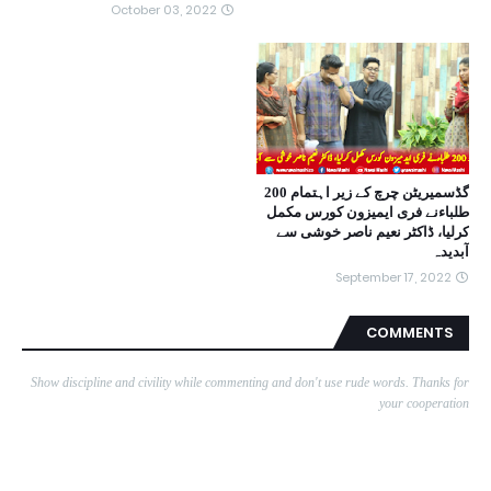
October 03, 2022
گڈسمیریٹن چرچ کے زیر اہتمام 200
طلباءنے فری ایمیزون کورس مکمل
کرلیا، ڈاکٹر نعیم ناصر خوشی سے
آبدیدہ
September 17, 2022
COMMENTS
Show discipline and civility while commenting and don't use rude words. Thanks for
your cooperation