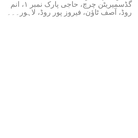
گڈسمیریٹن چرچ، حاجی پارک نمبر ۱، انم
روڈ، آصف ٹاؤن، فیروز پور روڈ، لاہور۔۔۔