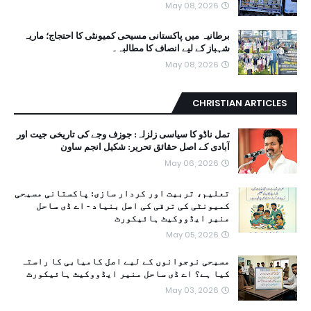
May 08, 2026
برطانیہ میں پاکستانی مسیحی کمیونٹی کا احتجاج؛ ماریہ
شہباز کے لیے انصاف کا مطالبہ۔
May 08, 2026
CHRISTIAN ARTICLES
تمل ناڈو کا سیاسی زلزلہ: جوزف وجے کی تاریخی جیت اور
آبادی کے اصل حقائق تحریر: شکیل انجم ساون
May 06, 2026
تعلیم، تربیت اور کردار سازی: پاکستانی مسیحی
کمیونٹی کی ترقی کی اصل بنیاد - اے ڈی ساحل
منیر ایڈووکیٹ ہائیکورٹ
May 05, 2026
مسیحی نوجوانوں کے لیے اصل کامیابی کا راستہ
کیا ہے؟ اے ڈی ساحل منیر ایڈووکیٹ ہائیکورٹ
May 03, 2026