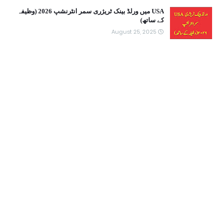
USA میں ورلڈ بینک ٹریژری سمر انٹرنشپ 2026 (وظیفہ
کے ساتھ)
August 25, 2025