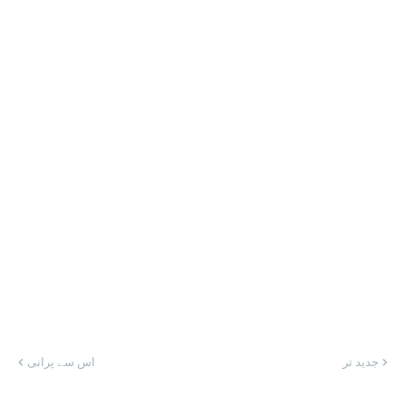
جدید تر
اس سے پرانی