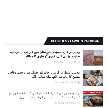
BLASPHEMY LAWS IN PAKISTAN
رحیم یار خان: مسیحی قبرستان میں قبر کی بے حرمتی،
صلیب توڑ دی گئی، فوری گرفتاری کا مطالبہ
March 06, 2026
مذہب تبدیل نہ کرنے پر جان لیوا حملے میں زخمی وقاص
مسیح کا ہاتھ سے لکھا بیان سامنے آگیا
March 28, 2025
وقاص مسیح کی شہ رگ کاٹ دی گئی کہ مقدس اوراق
کو ہاتھے لگانے سے وہ پلید ہوجاتے ہیں
March 23, 2025