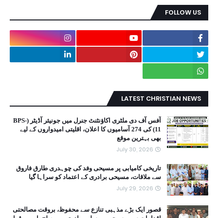
FOLLOW US
LATEST CHRISTIAN NEWS
آفس آف دی ملٹری اکاؤنٹنٹ جنرل میں جونیئر آڈیٹر (BPS-
11) کی 274 آسامیوں کا اعلان، اقلیتی امیدواروں کے لیے
بھی بہترین موقع
July 30, 2026
تاریخی کامیابی پر مسیحی وفد کی چوہدری طارق فاروق
سے ملاقات، مسیحی برادری کے اعتماد کو سراہا گیا
July 29, 2026
قصور ایک بڑے مذہبی تنازع سے محفوظ، بروقت مصالحتی