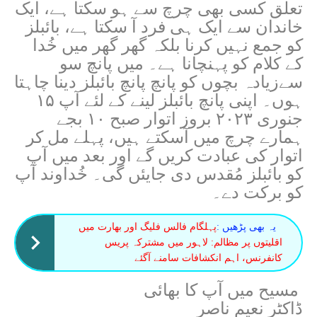
تعلق کسی بھی چرچ سے ہو سکتا ہے، ایک
خاندان سے ایک ہی فرد آ سکتا ہے، بائبلز
کو جمع نہیں کرنا بلکہ گھر گھر میں خُدا
کے کلام کو پہنچانا ہے۔ میں پانچ سو
سےزیادہ بچوں کو پانچ پانچ بائبلز دینا چاہتا
ہوں۔ اپنی پانچ بائبلز لینے کے لئے آپ ۱۵
جنوری ۲۰۲۳ بروز اتوار صبح ۱۰ بجے
ہمارے چرچ میں آسکتے ہیں، پہلے مل کر
اتوار کی عبادت کریں گے اور بعد میں آپ
کو بائبلز مُقدس دی جایئں گی۔ خُداوند آپ
کو برکت دے۔
یہ بھی پڑھیں :
پہلگام فالس فلیگ اور بھارت میں
اقلیتوں پر مظالم: لاہور میں مشترکہ پریس
کانفرنس، اہم انکشافات سامنے آگئے
مسیح میں آپ کا بھائی
ڈاکٹر نعیم ناصر