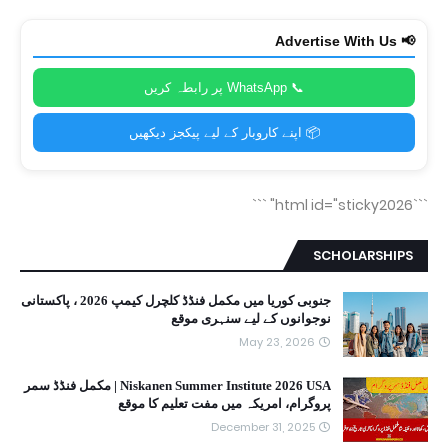
📢 Advertise With Us
📞 WhatsApp پر رابطہ کریں
📦 اپنے کاروبار کے لیے پیکجز دیکھیں
```
```html id="sticky2026"
SCHOLARSHIPS
جنوبی کوریا میں مکمل فنڈڈ کلچرل کیمپ 2026 ، پاکستانی
نوجوانوں کے لیے سنہری موقع
May 23, 2026
Niskanen Summer Institute 2026 USA | مکمل فنڈڈ سمر
پروگرام، امریکہ میں مفت تعلیم کا موقع
December 31, 2025