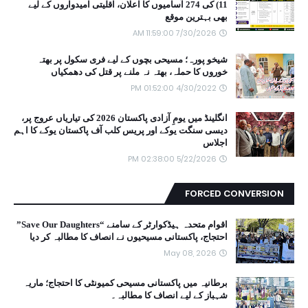
11) کی 274 آسامیوں کا اعلان، اقلیتی امیدواروں کے لیے
بھی بہترین موقع
7/30/2026 11:59:00 AM
شیخو پورہ؛ مسیحی بچوں کے لیے فری سکول پر بھتہ
خوروں کا حملہ، بھتہ نہ ملنے پر قتل کی دھمکیاں
4/30/2022 01:52:00 PM
انگلینڈ میں یومِ آزادی پاکستان 2026 کی تیاریاں عروج پر،
دیسی سنگت یوکے اور پریس کلب آف پاکستان یوکے کا اہم
اجلاس
5/22/2026 02:38:00 PM
FORCED CONVERSION
اقوام متحدہ ہیڈکوارٹر کے سامنے “Save Our Daughters”
احتجاج، پاکستانی مسیحیوں نے انصاف کا مطالبہ کر دیا
May 08, 2026
برطانیہ میں پاکستانی مسیحی کمیونٹی کا احتجاج؛ ماریہ
شہباز کے لیے انصاف کا مطالبہ۔