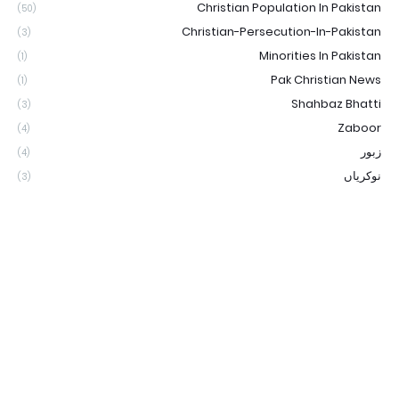
Christian Population In Pakistan
(50)
Christian-Persecution-In-Pakistan
(3)
Minorities In Pakistan
(1)
Pak Christian News
(1)
Shahbaz Bhatti
(3)
Zaboor
(4)
زبور
(4)
نوکریاں
(3)