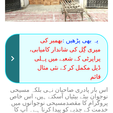
یہ بھی پڑھیں :
بھمبر کی
میری گِل کی شاندار کامیابی،
پراپرٹی کے شعبے میں پہلی
ڈیل مکمل کر کے نئی مثال
قائم
اس بار پادری صاحبان نہی بلکہ مسیحی
نوجوان بیٹے بیٹیاں آسکتے ہیں، اس خاص
پروگرام کا مقصدمسیحی نوجوانوں میں
خدمت کے جذبے کو پیدا کرنا ہے۔ آپ کا