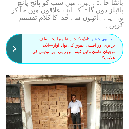
بانٹنا چاہتے ہیں، میں سب کو پانچ پانچ
بائبلز دوں گا تا کہ اپنے علاقوں میں جا کر
وہ اپنے ہاتھوں سے خُدا کا کلام تقسیم
کریں۔
یہ بھی پڑھیں :
ایڈووکیٹ زینیا میراب: انصاف،
برابری اور اقلیتی حقوق کی توانا آواز—ایک
نوجوان خاتون وکیل کیسے بن رہی ہیں تبدیلی کی
علامت؟