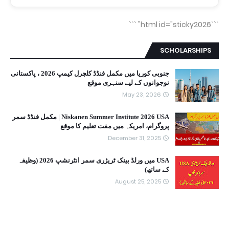
```
```html id="sticky2026"
SCHOLARSHIPS
جنوبی کوریا میں مکمل فنڈڈ کلچرل کیمپ 2026 ، پاکستانی
نوجوانوں کے لیے سنہری موقع
May 23, 2026
Niskanen Summer Institute 2026 USA | مکمل فنڈڈ سمر
پروگرام، امریکہ میں مفت تعلیم کا موقع
December 31, 2025
USA میں ورلڈ بینک ٹریژری سمر انٹرنشپ 2026 (وظیفہ
کے ساتھ)
August 25, 2025