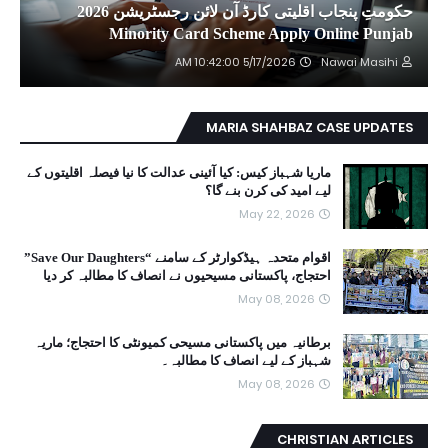
حکومتِ پنجاب اقلیتی کارڈ آن لائن رجسٹریشن 2026
Minority Card Scheme Apply Online Punjab
5/17/2026 10:42:00 AM
Nawai Masihi
MARIA SHAHBAZ CASE UPDATES
ماریا شہباز کیس: کیا آئینی عدالت کا نیا فیصلہ اقلیتوں کے
لیے امید کی کرن بنے گا؟
May 22, 2026
اقوام متحدہ ہیڈکوارٹر کے سامنے “Save Our Daughters”
احتجاج، پاکستانی مسیحیوں نے انصاف کا مطالبہ کر دیا
May 08, 2026
برطانیہ میں پاکستانی مسیحی کمیونٹی کا احتجاج؛ ماریہ
شہباز کے لیے انصاف کا مطالبہ۔
May 08, 2026
CHRISTIAN ARTICLES