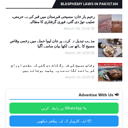
BLASPHEMY LAWS IN PAKISTAN
رحیم یار خان: مسیحی قبرستان میں قبر کی بے حرمتی،
صلیب توڑ دی گئی، فوری گرفتاری کا مطالبہ
March 06, 2026
مذہب تبدیل نہ کرنے پر جان لیوا حملے میں زخمی وقاص
مسیح کا ہاتھ سے لکھا بیان سامنے آگیا
March 28, 2025
وقاص مسیح کی شہ رگ کاٹ دی گئی کہ مقدس اوراق
کو ہاتھے لگانے سے وہ پلید ہوجاتے ہیں
March 23, 2025
📢 Advertise With Us
📞 WhatsApp پر رابطہ کریں
📦 اپنے کاروبار کے لیے پیکجز دیکھیں