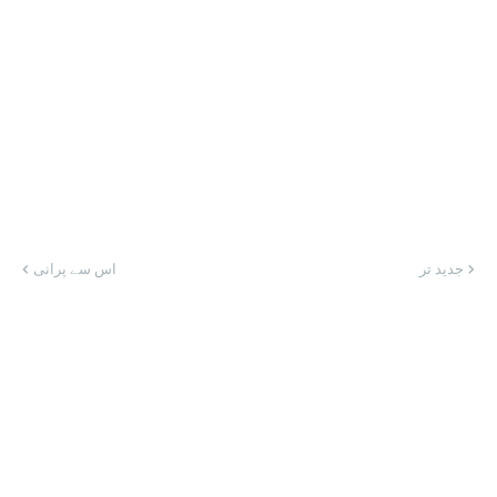
جدید تر
اس سے پرانی