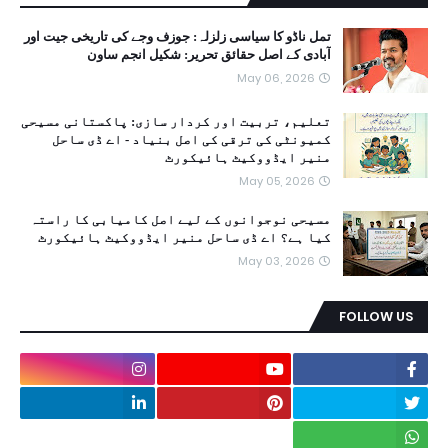
تمل ناڈو کا سیاسی زلزلہ: جوزف وجے کی تاریخی جیت اور
آبادی کے اصل حقائق تحریر: شکیل انجم ساون
May 06, 2026
تعلیم، تربیت اور کردار سازی: پاکستانی مسیحی
کمیونٹی کی ترقی کی اصل بنیاد - اے ڈی ساحل
منیر ایڈووکیٹ ہائیکورٹ
May 05, 2026
مسیحی نوجوانوں کے لیے اصل کامیابی کا راستہ
کیا ہے؟ اے ڈی ساحل منیر ایڈووکیٹ ہائیکورٹ
May 03, 2026
FOLLOW US