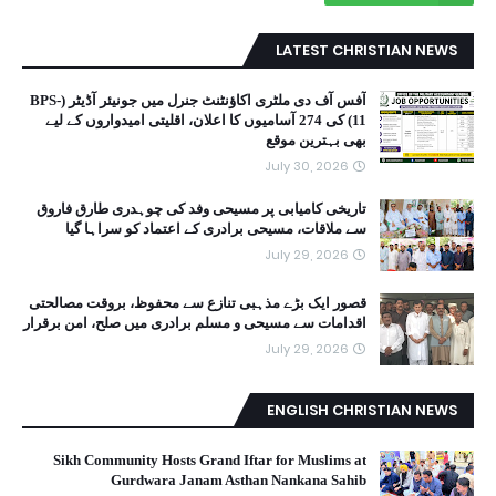
LATEST CHRISTIAN NEWS
آفس آف دی ملٹری اکاؤنٹنٹ جنرل میں جونیئر آڈیٹر (BPS-
11) کی 274 آسامیوں کا اعلان، اقلیتی امیدواروں کے لیے
بھی بہترین موقع
July 30, 2026
تاریخی کامیابی پر مسیحی وفد کی چوہدری طارق فاروق
سے ملاقات، مسیحی برادری کے اعتماد کو سراہا گیا
July 29, 2026
قصور ایک بڑے مذہبی تنازع سے محفوظ، بروقت مصالحتی
اقدامات سے مسیحی و مسلم برادری میں صلح، امن برقرار
July 29, 2026
ENGLISH CHRISTIAN NEWS
Sikh Community Hosts Grand Iftar for Muslims at
Gurdwara Janam Asthan Nankana Sahib