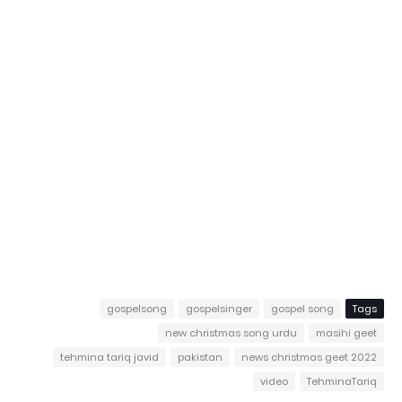
gospelsong
gospelsinger
gospel song
Tags
new christmas song urdu
masihi geet
tehmina tariq javid
pakistan
news christmas geet 2022
video
TehminaTariq