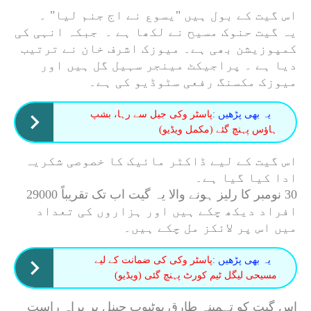
اس گیت کے بول ہیں "یسوع نے اج جنم لیا" ۔
یہ گیت حنوک مسیح نے لکھا ہے ۔ جبکہ انہی کی
کمپوزیشن بھی ہے۔ میوزک اشرف خان نے ترتیب
دیا ہے ۔ پراجیکٹ مینجر سہیل گل ہیں اور
میوزک مکسنگ رفعی سٹوڈیو کی ہے۔
یہ بھی پڑھیں :
پاسٹر وکی جیل سے رہا، بشپ
ہاؤس پہنچ گئے (مکمل ویڈیو)
اس گیت کے لیے ڈاکٹر مائیک کا خصوصی شکریہ
ادا کیا گیا ہے۔
30 نومبر کا رلیز ہونے والا یہ گیت اب تک تقریباً 29000
افراد دیکھ چکے ہیں اور ہزاروں کی تعداد
میں اس پر لائکز مل چکے ہیں۔
یہ بھی پڑھیں :
پاسٹر وکی کی ضمانت کے لیے
مسیحی لیگل ٹیم کورٹ پہنچ گئی (ویڈیو)
اس گیت کو تہمینہ طارق یوٹیوب چینل پر براہ راست