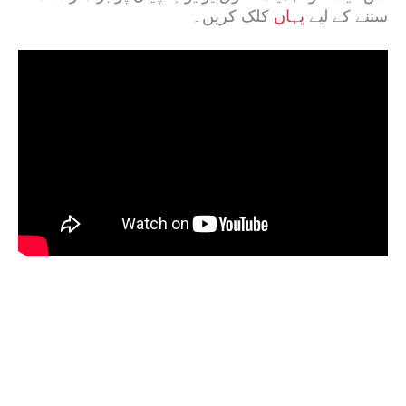
سننے کے لیے
یہاں
کلک کریں۔