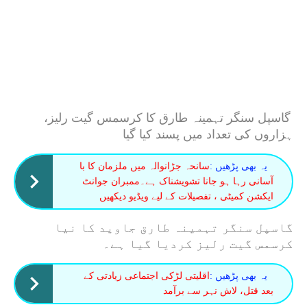
گاسپل سنگر تہمینہ طارق کا کرسمس گیت رلیز،
ہزاروں کی تعداد میں پسند کیا گیا
یہ بھی پڑھیں :
سانحہ جڑانوالہ میں ملزمان کا با
آسانی رہا ہو جانا تشویشناک ہے۔ممبران جوانٹ
ایکشن کمیٹی ، تفصیلات کے لیے ویڈیو دیکھیں
گاسپل سنگر تہمینہ طارق جاوید کا نیا
کرسمس گیت رلیز کردیا گیا ہے۔
یہ بھی پڑھیں :
اقلیتی لڑکی اجتماعی زیادتی کے
بعد قتل، لاش نہر سے برآمد