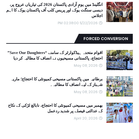
انگلینڈ میں یومِ آزادی پاکستان 2026 کی تیاریاں عروج پر،
دیسی سنگت یوکے اور پریس کلب آف پاکستان یوکے کا اہم
اجلاس
5/22/2026 02:38:00 PM
FORCED CONVERSION
اقوام متحدہ ہیڈکوارٹر کے سامنے “Save Our Daughters”
احتجاج، پاکستانی مسیحیوں نے انصاف کا مطالبہ کر دیا
May 08, 2026
برطانیہ میں پاکستانی مسیحی کمیونٹی کا احتجاج؛ ماریہ
شہباز کے لیے انصاف کا مطالبہ۔
May 08, 2026
بھمبر میں مسیحی کمیونٹی کا احتجاج، نابالغ لڑکی کے نکاح
کے عدالتی فیصلے پر شدید ردعمل
April 20, 2026