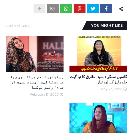
YOU MIGHT LIKE
سبھی کو دیکھیں
گاسپل سنگر تہمینہ طارق کا نیا گیت
ہیلیلویاہ دی بینڈ اور ربقہ
جلد رلیز کے لیے تیار
عارف کا گیت " یسوع مسیح او
نام" رلیز ہوگیا
May 27, 2023
February 17, 2023