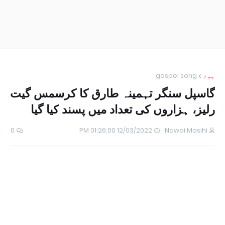
ہوم
gospel song
گاسپل سنگر تہمینہ طارق کا کرسمس گیت
رلیز، ہزاروں کی تعداد میں پسند کیا گیا
0
12/03/2022 01:26:00 PM
Nawai Masihi