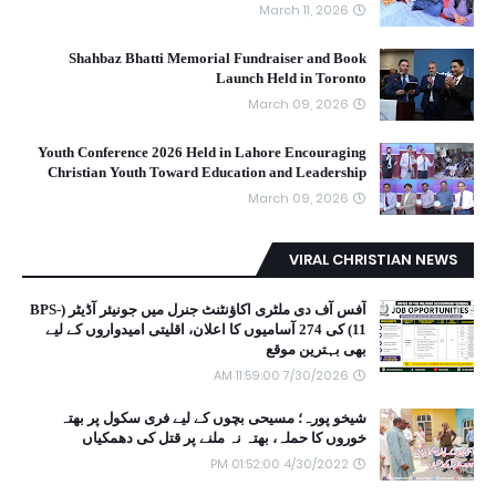
March 11, 2026
Shahbaz Bhatti Memorial Fundraiser and Book
Launch Held in Toronto
March 09, 2026
Youth Conference 2026 Held in Lahore Encouraging
Christian Youth Toward Education and Leadership
March 09, 2026
VIRAL CHRISTIAN NEWS
آفس آف دی ملٹری اکاؤنٹنٹ جنرل میں جونیئر آڈیٹر (BPS-
11) کی 274 آسامیوں کا اعلان، اقلیتی امیدواروں کے لیے
بھی بہترین موقع
7/30/2026 11:59:00 AM
شیخو پورہ؛ مسیحی بچوں کے لیے فری سکول پر بھتہ
خوروں کا حملہ، بھتہ نہ ملنے پر قتل کی دھمکیاں
4/30/2022 01:52:00 PM