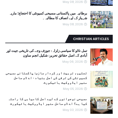
May 08, 2026
برطانیہ میں پاکستانی مسیحی کمیونٹی کا احتجاج؛ ماریہ
شہباز کے لیے انصاف کا مطالبہ۔
May 08, 2026
CHRISTIAN ARTICLES
تمل ناڈو کا سیاسی زلزلہ: جوزف وجے کی تاریخی جیت اور
آبادی کے اصل حقائق تحریر: شکیل انجم ساون
May 06, 2026
تعلیم، تربیت اور کردار سازی: پاکستانی مسیحی
کمیونٹی کی ترقی کی اصل بنیاد - اے ڈی ساحل
منیر ایڈووکیٹ ہائیکورٹ
May 05, 2026
مسیحی نوجوانوں کے لیے اصل کامیابی کا راستہ
کیا ہے؟ اے ڈی ساحل منیر ایڈووکیٹ ہائیکورٹ
May 03, 2026