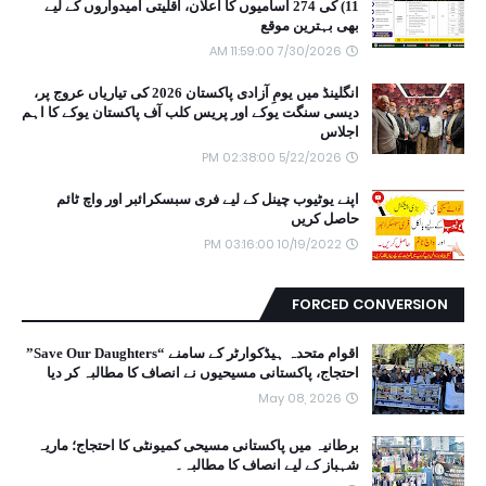
11) کی 274 آسامیوں کا اعلان، اقلیتی امیدواروں کے لیے
بھی بہترین موقع
7/30/2026 11:59:00 AM
انگلینڈ میں یومِ آزادی پاکستان 2026 کی تیاریاں عروج پر،
دیسی سنگت یوکے اور پریس کلب آف پاکستان یوکے کا اہم
اجلاس
5/22/2026 02:38:00 PM
اپنے یوٹیوب چینل کے لیے فری سبسکرائبر اور واچ ٹائم
حاصل کریں
10/19/2022 03:16:00 PM
FORCED CONVERSION
اقوام متحدہ ہیڈکوارٹر کے سامنے “Save Our Daughters”
احتجاج، پاکستانی مسیحیوں نے انصاف کا مطالبہ کر دیا
May 08, 2026
برطانیہ میں پاکستانی مسیحی کمیونٹی کا احتجاج؛ ماریہ
شہباز کے لیے انصاف کا مطالبہ۔