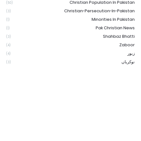
Christian Population In Pakistan
(50)
Christian-Persecution-In-Pakistan
(3)
Minorities In Pakistan
(1)
Pak Christian News
(1)
Shahbaz Bhatti
(3)
Zaboor
(4)
زبور
(4)
نوکریاں
(3)