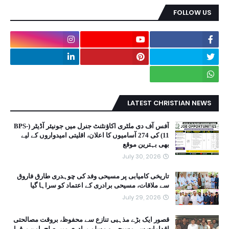
FOLLOW US
LATEST CHRISTIAN NEWS
آفس آف دی ملٹری اکاؤنٹنٹ جنرل میں جونیئر آڈیٹر (BPS-
11) کی 274 آسامیوں کا اعلان، اقلیتی امیدواروں کے لیے
بھی بہترین موقع
July 30, 2026
تاریخی کامیابی پر مسیحی وفد کی چوہدری طارق فاروق
سے ملاقات، مسیحی برادری کے اعتماد کو سراہا گیا
July 29, 2026
قصور ایک بڑے مذہبی تنازع سے محفوظ، بروقت مصالحتی
اقدامات سے مسیحی و مسلم برادری میں صلح، امن برقرار