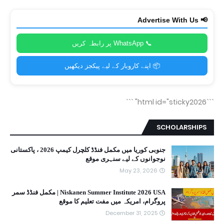
📢 Advertise With Us
📞 WhatsApp پر رابطہ کریں
📦 اپنے کاروبار کے لیے پیکجز دیکھیں
```
```html id="sticky2026"
SCHOLARSHIPS
جنوبی کوریا میں مکمل فنڈڈ کلچرل کیمپ 2026 ، پاکستانی
نوجوانوں کے لیے سنہری موقع
May 23, 2026
Niskanen Summer Institute 2026 USA | مکمل فنڈڈ سمر
پروگرام، امریکہ میں مفت تعلیم کا موقع
December 31, 2025