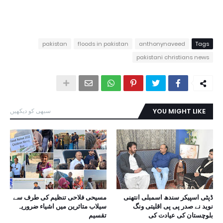
pakistan
floods in pakistan
anthonynaveed
Tags
pakistani christians news
YOU MIGHT LIKE
سبھی کو دیکھیں
ڈپٹی اسپیکر سندھ اسمبلی انتھنی
مسیحی فلاحی تنظیم کی طرف سے
نوید نے صدر پی پی اقلیتی ونگ
سیلاب متاثرین میں اشیاء ضروریہ
بلوچستان کی عیادت کی
تقسیم