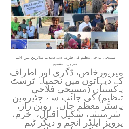
مسیحی فلاحی تنظیم کی طرف سے سیلاب متاثرین میں اشیاء
ضروریہ تقسیم
میرپورخاص، ڈگری اور اطراف
کے دیہاتوں میں نحمیاہ ٹرسٹ
پاکستان (مسیحی فلاحی
تنظیم) کی جانب سے چئیرمین
پاسٹر معظم جان، روبن راز،
آشرمنشا، شکیل اقبال، خرم،
پرویز ایلڈر انجم و دیگر ٹیم