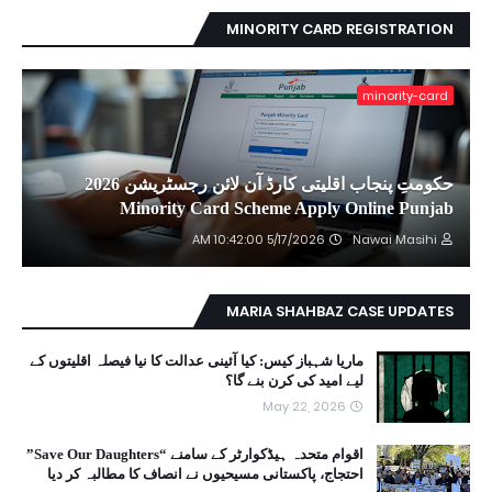
MINORITY CARD REGISTRATION
minority-card
حکومتِ پنجاب اقلیتی کارڈ آن لائن رجسٹریشن 2026
Minority Card Scheme Apply Online Punjab
5/17/2026 10:42:00 AM
Nawai Masihi
MARIA SHAHBAZ CASE UPDATES
ماریا شہباز کیس: کیا آئینی عدالت کا نیا فیصلہ اقلیتوں کے
لیے امید کی کرن بنے گا؟
May 22, 2026
اقوام متحدہ ہیڈکوارٹر کے سامنے “Save Our Daughters”
احتجاج، پاکستانی مسیحیوں نے انصاف کا مطالبہ کر دیا