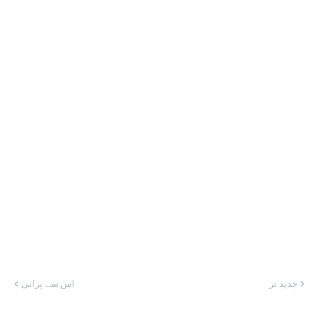
جدید تر
اس سے پرانی