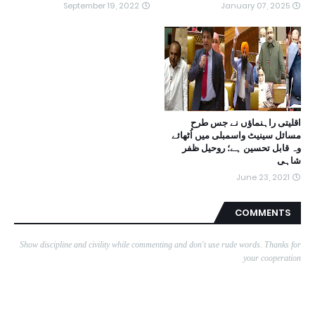
September 19, 2022
January 07, 2025
اقلیتی راہنماؤں نے جس طرح
مسائل سینیٹ واسمبلی میں اُٹھائے
وہ قابل تحسین ہے؛ روحیل ظفر
شاہی
June 23, 2021
COMMENTS
Show discipline and civility while commenting and don't use rude words. Thanks for
your cooperation