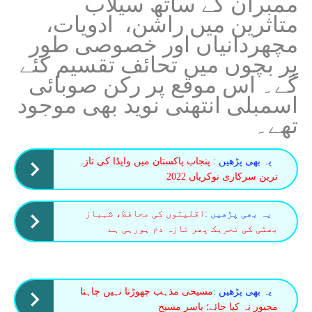
ممبران کے ساتھ سیلاب
متاثرین میں راشن، ادویات،
مچھردانیاں اور خصوصی طور
پر بچوں میں تحائف تقسیم کئے
گے۔ اس موقع پر رکن صوبائی
اسمبلی انتھنی نوید بھی موجود
تھے۔
یہ بھی پڑھیں :
پنجاب پاکستان میں واپڈا کی تازہ
ترین سرکاری نوکریاں 2022
یہ بھی پڑھیں :
اقلیتوں کی محافظ، شہباز
بھٹی کی تحریک پھر تازہ دم ہورہی ہے
یہ بھی پڑھیں :
مسیحی مذہب چھوڑنا نہیں چاہتا
مجبور نہ کیا جائے؛ یاسر مسیح