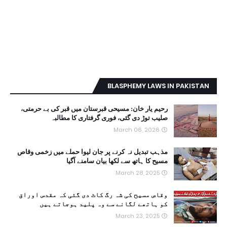
BLASPHEMY LAWS IN PAKISTAN
رحیم یار خان: مسیحی قبرستان میں قبر کی بے حرمتی،
صلیب توڑ دی گئی، فوری گرفتاری کا مطالبہ
March 06, 2026
مذہب تبدیل نہ کرنے پر جان لیوا حملے میں زخمی وقاص
مسیح کا ہاتھ سے لکھا بیان سامنے آگیا
March 28, 2025
وقاص مسیح کی شہ رگ کاٹ دی گئی کہ مقدس اوراق
کو ہاتھے لگانے سے وہ پلید ہوجاتے ہیں
March 23, 2025