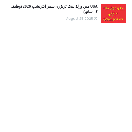
USA میں ورلڈ بینک ٹریژری سمر انٹرنشپ 2026 (وظیفہ
کے ساتھ)
August 25, 2025