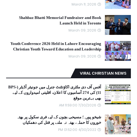
March 11, 2026
Shahbaz Bhatti Memorial Fundraiser and Book
Launch Held in Toronto
March 09, 2026
Youth Conference 2026 Held in Lahore Encouraging
Christian Youth Toward Education and Leadership
March 09, 2026
VIRAL CHRISTIAN NEWS
آفس آف دی ملٹری اکاؤنٹنٹ جنرل میں جونیئر آڈیٹر (BPS-
11) کی 274 آسامیوں کا اعلان، اقلیتی امیدواروں کے لیے
بھی بہترین موقع
7/30/2026 11:59:00 AM
شیخو پورہ؛ مسیحی بچوں کے لیے فری سکول پر بھتہ
خوروں کا حملہ، بھتہ نہ ملنے پر قتل کی دھمکیاں
4/30/2022 01:52:00 PM