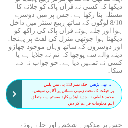
دیکھا کہ کسی نے قرآن پاک کو جلانے کا
مسئلہ بنا رکھا ہے۔جس پر میں دوسرے
8/10 لوگوں کے ساتھ ربیع سنٹر میں داخل
ہوا اور جلے ہوئے قرآن پاک کی راکھ کو
دیکھتا ہوا چوتھی منزل کی لفٹ پر پہنچا۔
اور دوسروں کے ساتھ وہاں موجود جھاڑو
دینے والے سے پوچھا کہ تم نے جلایا ہے یا
کسی نے تمہیں دیا ہے۔جو جواب نہ دے
سکا۔
یہ بھی پڑھیں :
چک نمبر 113 پی میں پلس
پراجیکٹ کے تحت زمینی مسائل پر آگاہی سیشن،
محمد عاطف نے جدید لینڈ ریکارڈ سسٹم سے متعلق
اہم معلومات فراہم کر دیں
جس پر مذکورہ شخص اور جلے ہوئے