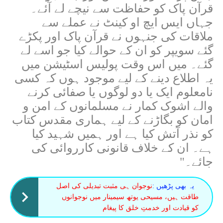
قرآن پاک کو حفاظت سے نیچے لے آئے۔
جہاں ایس ایچ او کینٹ نے عملے سے
ملاقات کی جنہوں نے قرآن پاک اور پکڑے
گئے سویپر کو ان کے حوالے کیا جو اسے لے
گئے۔ میں اس وقت پولیس اسٹیشن میں
یہ اطلاع دینے کے لیے موجود ہوں کہ کسی
نامعلوم ایک یا دو لوگوں یا صفائی کرنے
والے اشوک کمار نے مسلمانوں کے امن و
امان کو بگاڑنے کے لیے ہماری مقدس کتاب
کو نذر آتش کیا ہے اور ہمیں شہید کیا
ہے۔ ان کے خلاف قانونی کارروائی کی
جائے۔"
یہ بھی پڑھیں :
نوجوان ہی مثبت تبدیلی کی اصل
طاقت ہیں، مسیحی یوتھ سیمینار میں نوجوانوں
کو قیادت اور خدمتِ خلق کا پیغام