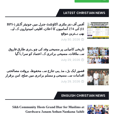
LATEST CHRISTIAN NEWS
آفس آف دی ملٹری اکاؤنٹنٹ جنرل میں جونیئر آڈیٹر (BPS-
11) کی 274 آسامیوں کا اعلان، اقلیتی امیدواروں کے لیے
بھی بہترین موقع
July 30, 2026
تاریخی کامیابی پر مسیحی وفد کی چوہدری طارق فاروق
سے ملاقات، مسیحی برادری کے اعتماد کو سراہا گیا
July 29, 2026
قصور ایک بڑے مذہبی تنازع سے محفوظ، بروقت مصالحتی
اقدامات سے مسیحی و مسلم برادری میں صلح، امن برقرار
July 29, 2026
ENGLISH CHRISTIAN NEWS
Sikh Community Hosts Grand Iftar for Muslims at
Gurdwara Janam Asthan Nankana Sahib