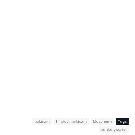
pakistan
hindusinpakistan
blasphemy
Tags
sanitaryworker