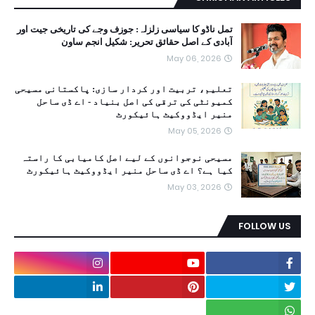
تمل ناڈو کا سیاسی زلزلہ: جوزف وجے کی تاریخی جیت اور
آبادی کے اصل حقائق تحریر: شکیل انجم ساون
May 06, 2026
تعلیم، تربیت اور کردار سازی: پاکستانی مسیحی
کمیونٹی کی ترقی کی اصل بنیاد - اے ڈی ساحل
منیر ایڈووکیٹ ہائیکورٹ
May 05, 2026
مسیحی نوجوانوں کے لیے اصل کامیابی کا راستہ
کیا ہے؟ اے ڈی ساحل منیر ایڈووکیٹ ہائیکورٹ
May 03, 2026
FOLLOW US