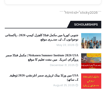
```
```html id="sticky2026"
SCHOLARSHIPS
جنوبی کوریا میں مکمل فنڈڈ کلچرل کیمپ 2026 ، پاکستانی
نوجوانوں کے لیے سنہری موقع
May 23, 2026
Niskanen Summer Institute 2026 USA | مکمل فنڈڈ سمر
پروگرام، امریکہ میں مفت تعلیم کا موقع
December 31, 2025
USA میں ورلڈ بینک ٹریژری سمر انٹرنشپ 2026 (وظیفہ
کے ساتھ)
August 25, 2025