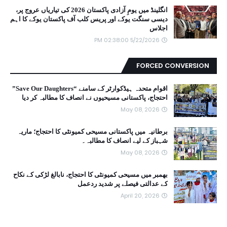
انگلینڈ میں یومِ آزادی پاکستان 2026 کی تیاریاں عروج پر،
دیسی سنگت یوکے اور پریس کلب آف پاکستان یوکے کا اہم
اجلاس
5/22/2026 02:38:00 PM
FORCED CONVERSION
اقوام متحدہ ہیڈکوارٹر کے سامنے “Save Our Daughters”
احتجاج، پاکستانی مسیحیوں نے انصاف کا مطالبہ کر دیا
May 08, 2026
برطانیہ میں پاکستانی مسیحی کمیونٹی کا احتجاج؛ ماریہ
شہباز کے لیے انصاف کا مطالبہ۔
May 08, 2026
بھمبر میں مسیحی کمیونٹی کا احتجاج، نابالغ لڑکی کے نکاح
کے عدالتی فیصلے پر شدید ردعمل
April 20, 2026