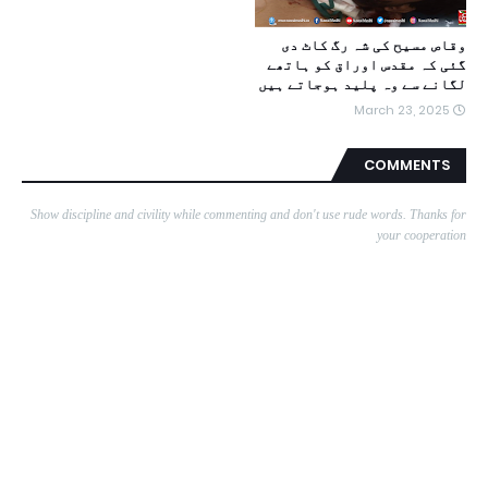
وقاص مسیح کی شہ رگ کاٹ دی
گئی کہ مقدس اوراق کو ہاتھے
لگانے سے وہ پلید ہوجاتے ہیں
March 23, 2025
COMMENTS
Show discipline and civility while commenting and don't use rude words. Thanks for
your cooperation