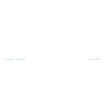
جدید تر
اس سے پرانی