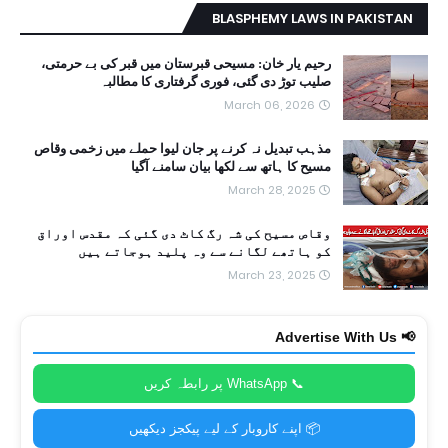
BLASPHEMY LAWS IN PAKISTAN
رحیم یار خان: مسیحی قبرستان میں قبر کی بے حرمتی،
صلیب توڑ دی گئی، فوری گرفتاری کا مطالبہ
March 06, 2026
مذہب تبدیل نہ کرنے پر جان لیوا حملے میں زخمی وقاص
مسیح کا ہاتھ سے لکھا بیان سامنے آگیا
March 28, 2025
وقاص مسیح کی شہ رگ کاٹ دی گئی کہ مقدس اوراق
کو ہاتھے لگانے سے وہ پلید ہوجاتے ہیں
March 23, 2025
📢 Advertise With Us
📞 WhatsApp پر رابطہ کریں
📦 اپنے کاروبار کے لیے پیکجز دیکھیں