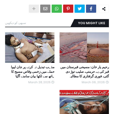
YOU MIGHT LIKE
سبھی کو دیکھیں
رحیم یار خان: مسیحی قبرستان میں
مذہب تبدیل نہ کرنے پر جان لیوا
قبر کی بے حرمتی، صلیب توڑ دی
حملے میں زخمی وقاص مسیح کا
گئی، فوری گرفتاری کا مطالبہ
ہاتھ سے لکھا بیان سامنے آگیا
March 28, 2025
March 06, 2026