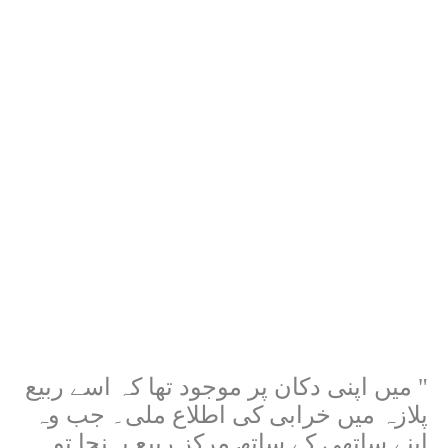
" میں اپنی دکان پر موجود تھا کہ اسے ربیع
پلازہ میں خرابی کی اطلاع ملی۔ جب وہ
اپنے ساتھی کے ساتھ مرکز ربیع پہنچا تو