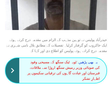
حیدرآباد پولیس نے توہین مذہب کے الزام میں مقدمہ درج کرتے ہوئے
ایک خاکروب کو گرفتار کرلیا۔ تفصیلات کے مطابق بلال نامی شہری نے
مقدمہ درج کراتے ہوئے پولیس کو اطلاع دی اور کہا کہ
یہ بھی پڑھیں :
ٹوبہ ٹیک سنگھ کے مسیحی وفود
کی صوبائی وزیر رمیش سنگھ اروڑا سے ملاقات،
قبرستان اور عبادت گاہوں کی ترقیاتی سکیموں پر
اظہارِ تشکر