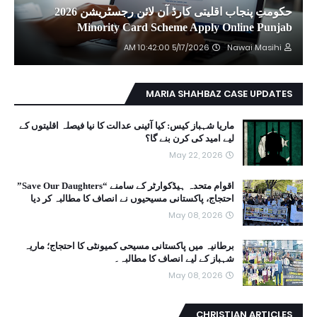
حکومتِ پنجاب اقلیتی کارڈ آن لائن رجسٹریشن 2026
Minority Card Scheme Apply Online Punjab
5/17/2026 10:42:00 AM
Nawai Masihi
MARIA SHAHBAZ CASE UPDATES
ماریا شہباز کیس: کیا آئینی عدالت کا نیا فیصلہ اقلیتوں کے
لیے امید کی کرن بنے گا؟
May 22, 2026
اقوام متحدہ ہیڈکوارٹر کے سامنے “Save Our Daughters”
احتجاج، پاکستانی مسیحیوں نے انصاف کا مطالبہ کر دیا
May 08, 2026
برطانیہ میں پاکستانی مسیحی کمیونٹی کا احتجاج؛ ماریہ
شہباز کے لیے انصاف کا مطالبہ۔
May 08, 2026
CHRISTIAN ARTICLES