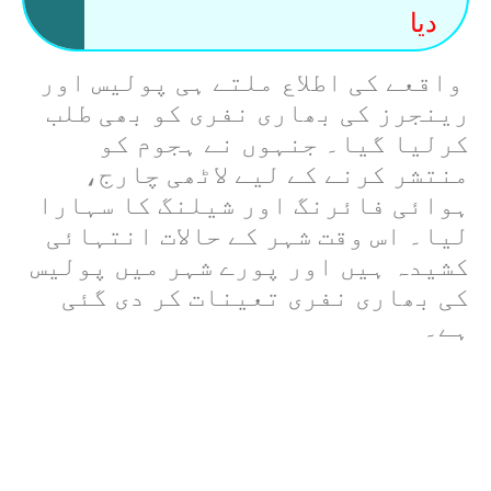
دیا
واقعے کی اطلاع ملتے ہی پولیس اور
رینجرز کی بھاری نفری کو بھی طلب
کرلیا گیا۔ جنہوں نے ہجوم کو
منتشر کرنے کے لیے لاٹھی چارج،
ہوائی فائرنگ اور شیلنگ کا سہارا
لیا۔ اس وقت شہر کے حالات انتہائی
کشیدہ ہیں اور پورے شہر میں پولیس
کی بھاری نفری تعینات کر دی گئی
ہے۔