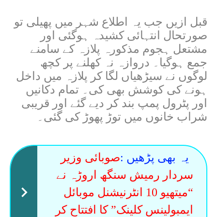
قبل ازیں جب یہ اطلاع شہر میں پھیلی تو
صورتحال انتہائی کشیدہ ہوگئی اور
مشتعل ہجوم مذکورہ پلازہ کے سامنے
جمع ہوگیا۔ دروازہ نہ کھلنے پر کچھ
لوگوں نے سیڑھیاں لگا کر پلازہ میں داخل
ہونے کی کوشش بھی کی۔ تمام دکانیں
اور پٹرول پمپ بند کر دیے گئے اور قریبی
شراب خانوں میں توڑ پھوڑ کی گئی۔
یہ بھی پڑھیں :
صوبائی وزیر
سردار رمیش سنگھ اروڑہ نے
“میتھیو 10 انٹرنیشنل موبائل
ایمبولینس کلینک” کا افتتاح کر