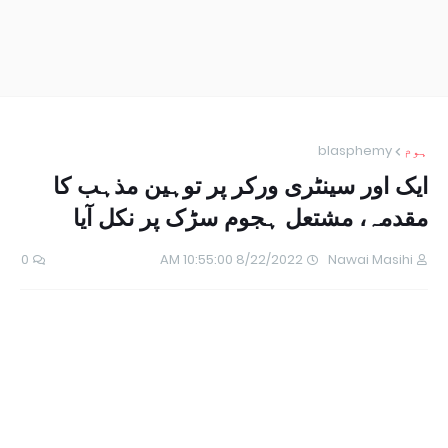
ہوم
blasphemy
ایک اور سینٹری ورکر پر توہین مذہب کا
مقدمہ، مشتعل ہجوم سڑک پر نکل آیا
0
8/22/2022 10:55:00 AM
Nawai Masihi