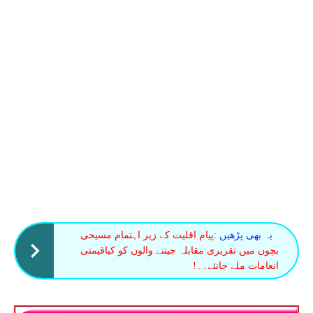
یہ بھی پڑھیں :
پیام اقلیت کے زیر اہتمام مسیحی
بچوں میں تقریری مقابلہ جیتنے والوں کو کیاقیمتی
انعامات ملے جانئے۔۔!