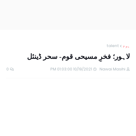
ہوم
talent
لاہور؛ فخرِ مسیحی قوم- سحر ڈینئل
0
10/19/2021 01:03:00 PM
Nawai Masihi