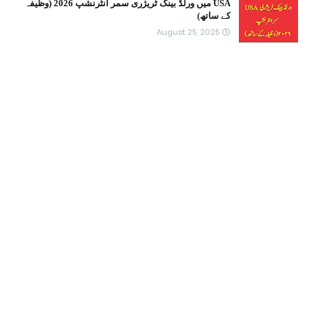
USA میں ورلڈ بینک ٹریژری سمر انٹرنشپ 2026 (وظیفہ
کے ساتھ)
August 25, 2025