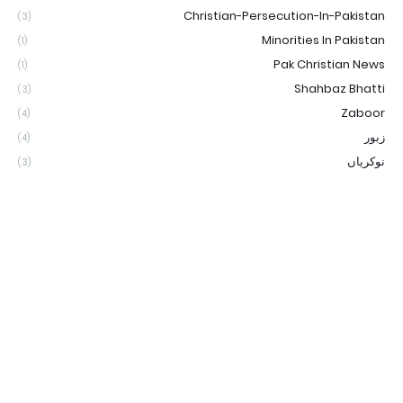
Christian-Persecution-In-Pakistan
(3)
Minorities In Pakistan
(1)
Pak Christian News
(1)
Shahbaz Bhatti
(3)
Zaboor
(4)
زبور
(4)
نوکریاں
(3)