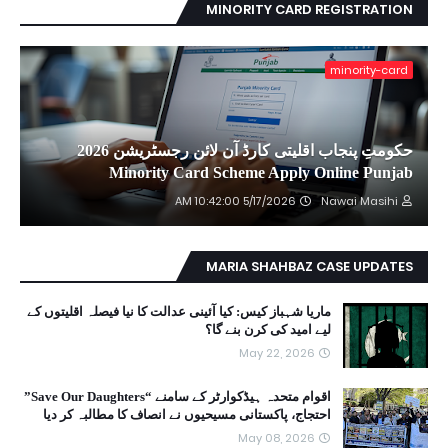
MINORITY CARD REGISTRATION
minority-card
حکومتِ پنجاب اقلیتی کارڈ آن لائن رجسٹریشن 2026
Minority Card Scheme Apply Online Punjab
5/17/2026 10:42:00 AM
Nawai Masihi
MARIA SHAHBAZ CASE UPDATES
ماریا شہباز کیس: کیا آئینی عدالت کا نیا فیصلہ اقلیتوں کے
لیے امید کی کرن بنے گا؟
May 22, 2026
اقوام متحدہ ہیڈکوارٹر کے سامنے “Save Our Daughters”
احتجاج، پاکستانی مسیحیوں نے انصاف کا مطالبہ کر دیا
May 08, 2026