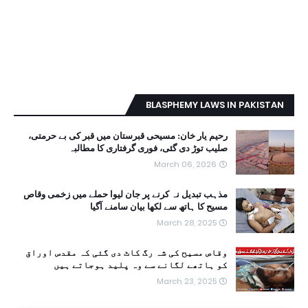
BLASPHEMY LAWS IN PAKISTAN
رحیم یار خان: مسیحی قبرستان میں قبر کی بے حرمتی،
صلیب توڑ دی گئی، فوری گرفتاری کا مطالبہ
March 06, 2026
مذہب تبدیل نہ کرنے پر جان لیوا حملے میں زخمی وقاص
مسیح کا ہاتھ سے لکھا بیان سامنے آگیا
March 28, 2025
وقاص مسیح کی شہ رگ کاٹ دی گئی کہ مقدس اوراق
کو ہاتھے لگانے سے وہ پلید ہوجاتے ہیں
March 23, 2025