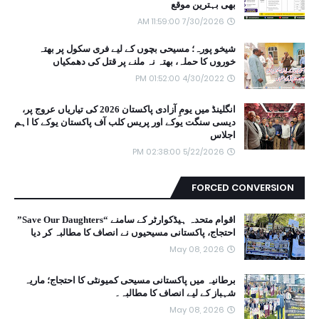
بھی بہترین موقع
7/30/2026 11:59:00 AM
شیخو پورہ؛ مسیحی بچوں کے لیے فری سکول پر بھتہ
خوروں کا حملہ، بھتہ نہ ملنے پر قتل کی دھمکیاں
4/30/2022 01:52:00 PM
انگلینڈ میں یومِ آزادی پاکستان 2026 کی تیاریاں عروج پر،
دیسی سنگت یوکے اور پریس کلب آف پاکستان یوکے کا اہم
اجلاس
5/22/2026 02:38:00 PM
FORCED CONVERSION
اقوام متحدہ ہیڈکوارٹر کے سامنے “Save Our Daughters”
احتجاج، پاکستانی مسیحیوں نے انصاف کا مطالبہ کر دیا
May 08, 2026
برطانیہ میں پاکستانی مسیحی کمیونٹی کا احتجاج؛ ماریہ
شہباز کے لیے انصاف کا مطالبہ۔
May 08, 2026