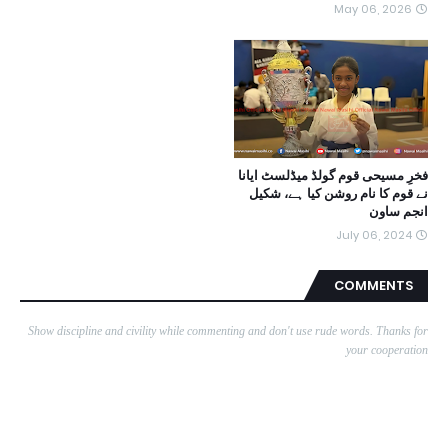
May 06, 2026
فخرِ مسیحی قوم گولڈ میڈلسٹ ایانا
نے قوم کا نام روشن کیا ہے، شکیل
انجم ساون
July 06, 2024
COMMENTS
Show discipline and civility while commenting and don't use rude words. Thanks for
your cooperation