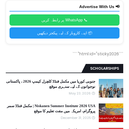
📢 Advertise With Us
📞 WhatsApp پر رابطہ کریں
📦 اپنے کاروبار کے لیے پیکجز دیکھیں
```
```html id="sticky2026"
SCHOLARSHIPS
جنوبی کوریا میں مکمل فنڈڈ کلچرل کیمپ 2026 ، پاکستانی
نوجوانوں کے لیے سنہری موقع
May 23, 2026
Niskanen Summer Institute 2026 USA | مکمل فنڈڈ سمر
پروگرام، امریکہ میں مفت تعلیم کا موقع
December 31, 2025