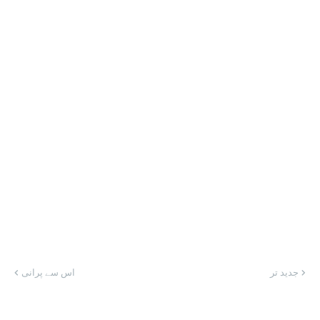
جدید تر
اس سے پرانی