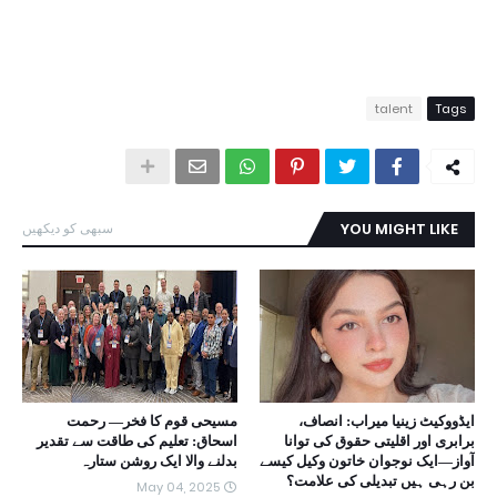
talent
Tags
YOU MIGHT LIKE
سبھی کو دیکھیں
ایڈووکیٹ زینیا میراب: انصاف،
مسیحی قوم کا فخر— رحمت
برابری اور اقلیتی حقوق کی توانا
اسحاق: تعلیم کی طاقت سے تقدیر
آواز—ایک نوجوان خاتون وکیل کیسے
بدلنے والا ایک روشن ستارہ
بن رہی ہیں تبدیلی کی علامت؟
May 04, 2025