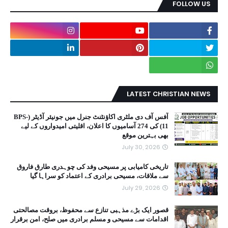
FOLLOW US
LATEST CHRISTIAN NEWS
آفس آف دی ملٹری اکاؤنٹنٹ جنرل میں جونیئر آڈیٹر (BPS-
11) کی 274 آسامیوں کا اعلان، اقلیتی امیدواروں کے لیے
بھی بہترین موقع
July 30, 2026
تاریخی کامیابی پر مسیحی وفد کی چوہدری طارق فاروق
سے ملاقات، مسیحی برادری کے اعتماد کو سراہا گیا
July 29, 2026
قصور ایک بڑے مذہبی تنازع سے محفوظ، بروقت مصالحتی
اقدامات سے مسیحی و مسلم برادری میں صلح، امن برقرار