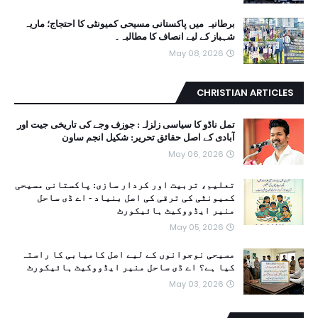
برطانیہ میں پاکستانی مسیحی کمیونٹی کا احتجاج؛ ماریہ
شہباز کے لیے انصاف کا مطالبہ۔
May 08, 2026
CHRISTIAN ARTICLES
تمل ناڈو کا سیاسی زلزلہ: جوزف وجے کی تاریخی جیت اور
آبادی کے اصل حقائق تحریر: شکیل انجم ساون
May 06, 2026
تعلیم، تربیت اور کردار سازی: پاکستانی مسیحی
کمیونٹی کی ترقی کی اصل بنیاد - اے ڈی ساحل
منیر ایڈووکیٹ ہائیکورٹ
May 05, 2026
مسیحی نوجوانوں کے لیے اصل کامیابی کا راستہ
کیا ہے؟ اے ڈی ساحل منیر ایڈووکیٹ ہائیکورٹ
May 03, 2026