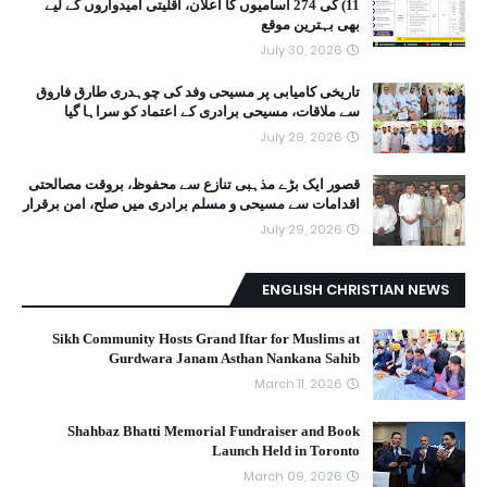
11) کی 274 آسامیوں کا اعلان، اقلیتی امیدواروں کے لیے
بھی بہترین موقع
July 30, 2026
تاریخی کامیابی پر مسیحی وفد کی چوہدری طارق فاروق
سے ملاقات، مسیحی برادری کے اعتماد کو سراہا گیا
July 29, 2026
قصور ایک بڑے مذہبی تنازع سے محفوظ، بروقت مصالحتی
اقدامات سے مسیحی و مسلم برادری میں صلح، امن برقرار
July 29, 2026
ENGLISH CHRISTIAN NEWS
Sikh Community Hosts Grand Iftar for Muslims at
Gurdwara Janam Asthan Nankana Sahib
March 11, 2026
Shahbaz Bhatti Memorial Fundraiser and Book
Launch Held in Toronto
March 09, 2026