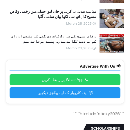
مذہب تبدیل نہ کرنے پر جان لیوا حملے میں زخمی وقاص
مسیح کا ہاتھ سے لکھا بیان سامنے آگیا
March 28, 2025
وقاص مسیح کی شہ رگ کاٹ دی گئی کہ مقدس اوراق
کو ہاتھے لگانے سے وہ پلید ہوجاتے ہیں
March 23, 2025
📢 Advertise With Us
📞 WhatsApp پر رابطہ کریں
📦 اپنے کاروبار کے لیے پیکجز دیکھیں
```
```html id="sticky2026"
SCHOLARSHIPS