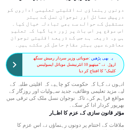
دونوں رہنماؤں نے اقلیتی تعلیمی اداروں کو
درپیش مسائل اور نوجوان نسل کے بہتر
مستقبل کے حوالے سے بھی تبادلہ خیال کیا۔
اس موقع پر اس بات پر زور دیا گیا کہ تعلیم
ہی وہ ذریعہ ہے جس کے ذریعے اقلیتی نوجوان
معاشرے میں بہتر مقام حاصل کر سکتے ہیں۔
یہ بھی پڑھیں :
صوبائی وزیر سردار رمیش سنگھ
اروڑہ نے “میتھیو 10 انٹرنیشنل موبائل ایمبولینس
کلینک” کا افتتاح کر دیا
انہوں نے کہا کہ حکومت کو چاہیے کہ اقلیتی طلبہ کے
لیے مزید تعلیمی وظائف، جدید سہولیات اور روزگار کے
مواقع فراہم کرے تاکہ نوجوان نسل ملک کی ترقی میں
بھرپور کردار ادا کر سکے۔
مؤثر قانون سازی کے عزم کا اظہار
ملاقات کے اختتام پر دونوں رہنماؤں نے اس عزم کا