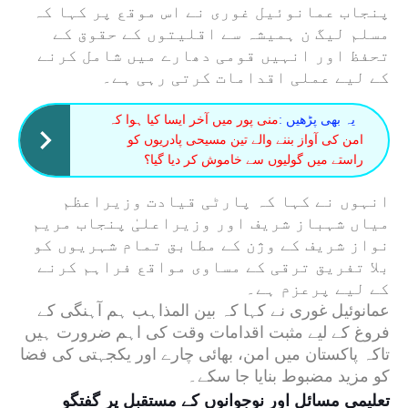
پنجاب عمانوئیل غوری نے اس موقع پر کہا کہ
مسلم لیگ ن ہمیشہ سے اقلیتوں کے حقوق کے
تحفظ اور انہیں قومی دھارے میں شامل کرنے
کے لیے عملی اقدامات کرتی رہی ہے۔
یہ بھی پڑھیں :
منی پور میں آخر ایسا کیا ہوا کہ
امن کی آواز بننے والے تین مسیحی پادریوں کو
راستے میں گولیوں سے خاموش کر دیا گیا؟
انہوں نے کہا کہ پارٹی قیادت وزیراعظم
میاں شہباز شریف اور وزیراعلیٰ پنجاب مریم
نواز شریف کے وژن کے مطابق تمام شہریوں کو
بلا تفریق ترقی کے مساوی مواقع فراہم کرنے
کے لیے پرعزم ہے۔
عمانوئیل غوری نے کہا کہ بین المذاہب ہم آہنگی کے
فروغ کے لیے مثبت اقدامات وقت کی اہم ضرورت ہیں
تاکہ پاکستان میں امن، بھائی چارے اور یکجہتی کی فضا
کو مزید مضبوط بنایا جا سکے۔
تعلیمی مسائل اور نوجوانوں کے مستقبل پر گفتگو