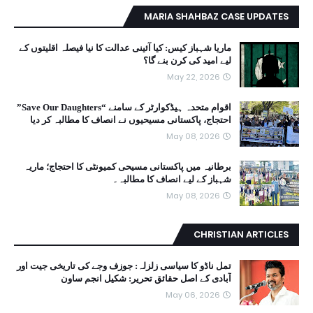
MARIA SHAHBAZ CASE UPDATES
ماریا شہباز کیس: کیا آئینی عدالت کا نیا فیصلہ اقلیتوں کے
لیے امید کی کرن بنے گا؟
May 22, 2026
اقوام متحدہ ہیڈکوارٹر کے سامنے “Save Our Daughters”
احتجاج، پاکستانی مسیحیوں نے انصاف کا مطالبہ کر دیا
May 08, 2026
برطانیہ میں پاکستانی مسیحی کمیونٹی کا احتجاج؛ ماریہ
شہباز کے لیے انصاف کا مطالبہ۔
May 08, 2026
CHRISTIAN ARTICLES
تمل ناڈو کا سیاسی زلزلہ: جوزف وجے کی تاریخی جیت اور
آبادی کے اصل حقائق تحریر: شکیل انجم ساون
May 06, 2026