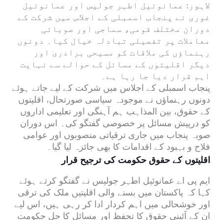
لاہور:
عمانوئیل اطہر جولیس
اور
عمانوئیل
غوری
نے پنجاب اسمبلی کے اجلاس میں شرکت کے
دوران مختلف قومی، سماجی اور صوبائی
معاملات پر تفصیلی تبادلہ خیال کیا۔ دونوں
رہنماؤں کی ملاقات کو مسیحی برادری اور
دیگر اقلیتوں کے مسائل کے حوالے سے نہایت
اہم قرار دیا جا رہا ہے۔
پنجاب اسمبلی کے اجلاس میں شرکت کے لیے جاتے ہوئے
دونوں رہنماؤں نے موجودہ سیاسی صورتحال، اقلیتوں
کے حقوق، بین المذاہب ہم آہنگی اور تعلیمی اداروں
کو درپیش مسائل پر خصوصی گفتگو کی۔ اس دوران
صوبہ پنجاب میں جاری ترقیاتی منصوبوں اور عوامی
فلاح و بہبود کے اقدامات کا بھی جائزہ لیا گیا۔
اقلیتوں کے حقوق حکومت کی ترجیح قرار
ایم پی اے عمانوئیل اطہر جولیس نے گفتگو کرتے ہوئے
کہا کہ پاکستان میں بسنے والی اقلیتیں ملک کی ترقی
اور خوشحالی میں اہم کردار ادا کر رہی ہیں، اس لیے
ان کے آئینی حقوق کا تحفظ اور مسائل کا حل حکومت