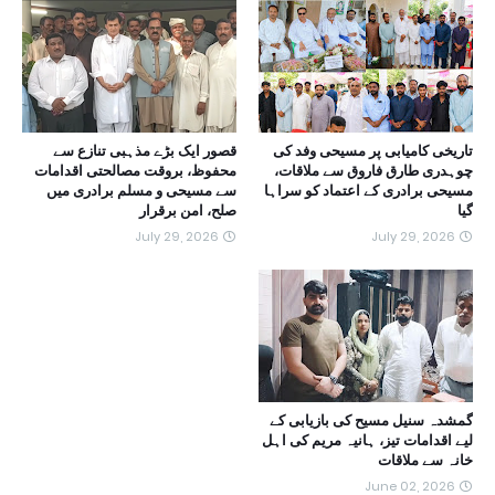
تاریخی کامیابی پر مسیحی وفد کی
قصور ایک بڑے مذہبی تنازع سے
چوہدری طارق فاروق سے ملاقات،
محفوظ، بروقت مصالحتی اقدامات
مسیحی برادری کے اعتماد کو سراہا
سے مسیحی و مسلم برادری میں
گیا
صلح، امن برقرار
July 29, 2026
July 29, 2026
گمشدہ سنیل مسیح کی بازیابی کے
لیے اقدامات تیز، ہانیہ مریم کی اہل
خانہ سے ملاقات
June 02, 2026