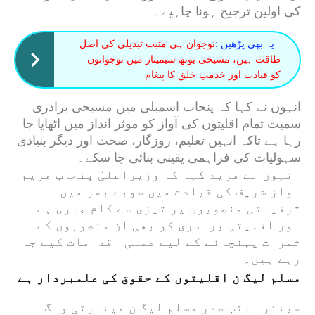
کی اولین ترجیح ہونا چاہیے۔
یہ بھی پڑھیں :
نوجوان ہی مثبت تبدیلی کی اصل
طاقت ہیں، مسیحی یوتھ سیمینار میں نوجوانوں
کو قیادت اور خدمتِ خلق کا پیغام
انہوں نے کہا کہ پنجاب اسمبلی میں مسیحی برادری
سمیت تمام اقلیتوں کی آواز کو موثر انداز میں اٹھایا جا
رہا ہے تاکہ انہیں تعلیم، روزگار، صحت اور دیگر بنیادی
سہولیات کی فراہمی یقینی بنائی جا سکے۔
انہوں نے مزید کہا کہ وزیراعلیٰ پنجاب مریم
نواز شریف کی قیادت میں صوبے بھر میں
ترقیاتی منصوبوں پر تیزی سے کام جاری ہے
اور اقلیتی برادری کو بھی ان منصوبوں کے
ثمرات پہنچانے کے لیے عملی اقدامات کیے جا
رہے ہیں۔
مسلم لیگ ن اقلیتوں کے حقوق کی علمبردار ہے
سینئر نائب صدر مسلم لیگ ن مینارٹی ونگ