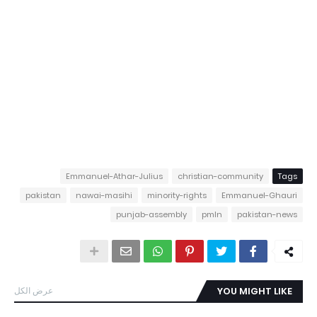
Emmanuel-Athar-Julius
christian-community
Tags
pakistan
nawai-masihi
minority-rights
Emmanuel-Ghauri
punjab-assembly
pmln
pakistan-news
YOU MIGHT LIKE
عرض الكل