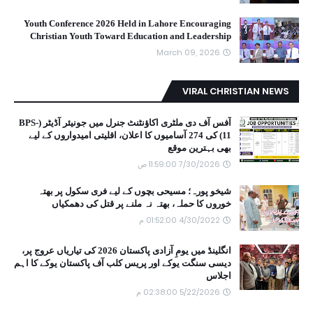
Youth Conference 2026 Held in Lahore Encouraging
Christian Youth Toward Education and Leadership
March 09, 2026
VIRAL CHRISTIAN NEWS
آفس آف دی ملٹری اکاؤنٹنٹ جنرل میں جونیئر آڈیٹر (BPS-
11) کی 274 آسامیوں کا اعلان، اقلیتی امیدواروں کے لیے
بھی بہترین موقع
7/30/2026 11:59:00 ص
شیخو پورہ؛ مسیحی بچوں کے لیے فری سکول پر بھتہ
خوروں کا حملہ، بھتہ نہ ملنے پر قتل کی دھمکیاں
4/30/2022 01:52:00 م
انگلینڈ میں یومِ آزادی پاکستان 2026 کی تیاریاں عروج پر،
دیسی سنگت یوکے اور پریس کلب آف پاکستان یوکے کا اہم
اجلاس
5/22/2026 02:38:00 م