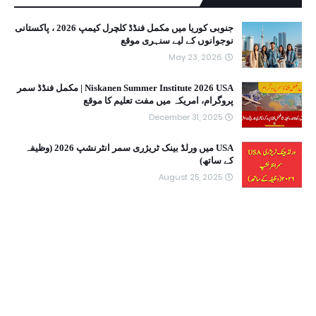
جنوبی کوریا میں مکمل فنڈڈ کلچرل کیمپ 2026 ، پاکستانی
نوجوانوں کے لیے سنہری موقع
May 23, 2026
Niskanen Summer Institute 2026 USA | مکمل فنڈڈ سمر
پروگرام، امریکہ میں مفت تعلیم کا موقع
December 31, 2025
USA میں ورلڈ بینک ٹریژری سمر انٹرنشپ 2026 (وظیفہ
کے ساتھ)
August 25, 2025