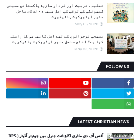
تعلیم، تربیت اور کردار سازی: پاکستانی مسیحی
کمیونٹی کی ترقی کی اصل بنیاد - اے ڈی ساحل
منیر ایڈووکیٹ ہائیکورٹ
May 05, 2026
مسیحی نوجوانوں کے لیے اصل کامیابی کا راستہ
کیا ہے؟ اے ڈی ساحل منیر ایڈووکیٹ ہائیکورٹ
May 03, 2026
FOLLOW US
LATEST CHRISTIAN NEWS
آفس آف دی ملٹری اکاؤنٹنٹ جنرل میں جونیئر آڈیٹر (BPS-