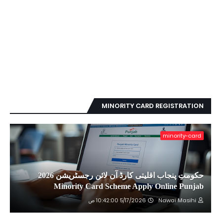
MINORITY CARD REGISTRATION
minority-card
حکومتِ پنجاب اقلیتی کارڈ آن لائن رجسٹریشن 2026
Minority Card Scheme Apply Online Punjab
Nawai Masihi
5/17/2026 10:42:00 ص