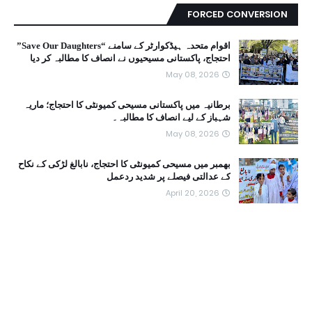
FORCED CONVERSION
اقوام متحدہ ہیڈکوارٹر کے سامنے “Save Our Daughters”
احتجاج، پاکستانی مسیحیوں نے انصاف کا مطالبہ کر دیا
May 08, 2026
برطانیہ میں پاکستانی مسیحی کمیونٹی کا احتجاج؛ ماریہ
شہباز کے لیے انصاف کا مطالبہ۔
May 08, 2026
بھمبر میں مسیحی کمیونٹی کا احتجاج، نابالغ لڑکی کے نکاح
کے عدالتی فیصلے پر شدید ردعمل
April 20, 2026