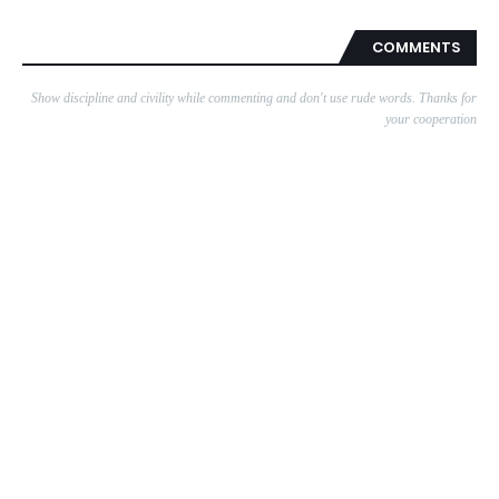
COMMENTS
Show discipline and civility while commenting and don't use rude words. Thanks for
your cooperation