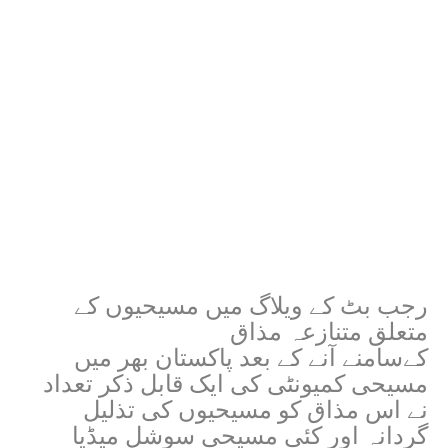
رجب بٹ کے ویلاگ میں مسیحیوں کے
متعلق متنازعہ مذاق
کےسامنے آنے کے بعد پاکستان بھر میں
مسیحی کمیونٹی کی ایک قابل ذکر تعداد
نے اس مذاق کو مسیحیوں کی تذلیل
گردانہ اور کئی مسیحی سوشل میڈیا