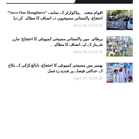
اقوام متحدہ ہیڈکوارٹر کے سامنے “Save Our Daughters”
احتجاج، پاکستانی مسیحیوں نے انصاف کا مطالبہ کر دیا
May 08, 2026
برطانیہ میں پاکستانی مسیحی کمیونٹی کا احتجاج؛ ماریہ
شہباز کے لیے انصاف کا مطالبہ۔
May 08, 2026
بھمبر میں مسیحی کمیونٹی کا احتجاج، نابالغ لڑکی کے نکاح
کے عدالتی فیصلے پر شدید ردعمل
April 20, 2026