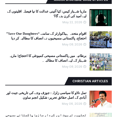
ماریا شہباز کیس: کیا آئینی عدالت کا نیا فیصلہ اقلیتوں کے
لیے امید کی کرن بنے گا؟
May 22, 2026
اقوام متحدہ ہیڈکوارٹر کے سامنے “Save Our Daughters”
احتجاج، پاکستانی مسیحیوں نے انصاف کا مطالبہ کر دیا
May 08, 2026
برطانیہ میں پاکستانی مسیحی کمیونٹی کا احتجاج؛ ماریہ
شہباز کے لیے انصاف کا مطالبہ۔
May 08, 2026
CHRISTIAN ARTICLES
تمل ناڈو کا سیاسی زلزلہ: جوزف وجے کی تاریخی جیت اور
آبادی کے اصل حقائق تحریر: شکیل انجم ساون
May 06, 2026
تعلیم، تربیت اور کردار سازی: پاکستانی مسیحی