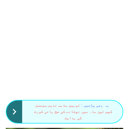
یہ بھی پڑھیں :
توہین مذہب ندیم سیمسن
کیس تین ماہ میں نپٹانے کی جج ہائی کورٹ
کی ہدایت