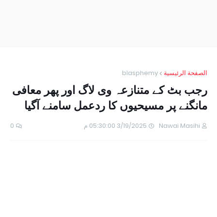
الصفحة الرئيسية
blasphemy
رجب بٹ کے متنازعہ وی لاگ اور پھر معافی
مانگنے پر مسیحیوں کا ردعمل سامنے آگیا
Nawai Masihi
3/19/2025 05:30:00 م
0