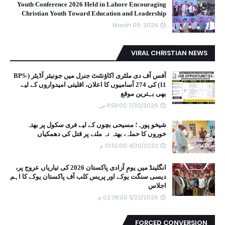
Youth Conference 2026 Held in Lahore Encouraging
Christian Youth Toward Education and Leadership
March 09, 2026
VIRAL CHRISTIAN NEWS
آفس آف دی ملٹری اکاؤنٹنٹ جنرل میں جونیئر آڈیٹر (BPS-
11) کی 274 آسامیوں کا اعلان، اقلیتی امیدواروں کے لیے
بھی بہترین موقع
7/30/2026 11:59:00 ص
شیخو پورہ؛ مسیحی بچوں کے لیے فری سکول پر بھتہ
خوروں کا حملہ، بھتہ نہ ملنے پر قتل کی دھمکیاں
4/30/2022 01:52:00 م
انگلینڈ میں یومِ آزادی پاکستان 2026 کی تیاریاں عروج پر،
دیسی سنگت یوکے اور پریس کلب آف پاکستان یوکے کا اہم
اجلاس
5/22/2026 02:38:00 م
FORCED CONVERSION