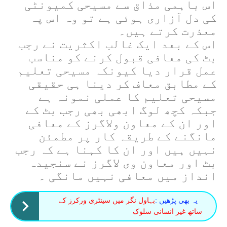
اس باہمی مذاق سے مسیحی کمیونٹی
کی دل آزاری ہوئی ہے تو وہ اس پہ
معذرت کرتے ہیں۔
اس کے بعد ایک غالب اکثریت نے رجب
بٹ کی معافی قبول کرنے کو مناسب
عمل قرار دیا کیونکہ مسیحی تعلیم
کے مطابق معاف کر دینا ہی حقیقی
مسیحی تعلیم کا عملی نمونہ ہے
جبکہ کچھ لوگ ابھی بھی رجب بٹ کے
اور ان کے معاون ولاگرز کے معافی
مانگنے کے طریقہ کار پر مطمئن
نہیں ہیں اور ان کا کہنا ہے کہ رجب
بٹ اور معاون وی لاگرز نے سنجیدہ
انداز میں معافی نہیں مانگی ۔
یہ بھی پڑھیں :
بہاول نگر میں سینٹری ورکرز کے
ساتھ غیر انسانی سلوک