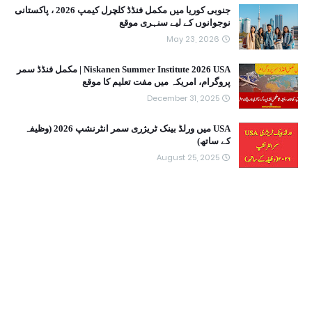
جنوبی کوریا میں مکمل فنڈڈ کلچرل کیمپ 2026 ، پاکستانی
نوجوانوں کے لیے سنہری موقع
May 23, 2026
Niskanen Summer Institute 2026 USA | مکمل فنڈڈ سمر
پروگرام، امریکہ میں مفت تعلیم کا موقع
December 31, 2025
USA میں ورلڈ بینک ٹریژری سمر انٹرنشپ 2026 (وظیفہ
کے ساتھ)
August 25, 2025