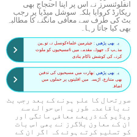
انفلوئنسرز نے اس پر اپنا احتجاج بھی
ریکارڈ کروایا بلکہ سوشل میڈیا پر رجب
بٹ کی طرف سے معافی مانگنے کا مطالبہ
بھی کیا جاتا رہا۔
یہ بھی پڑھیں :
چیئرمین علماءکونسل نے توہین
مذہب کے جھوٹے مقدمے میں 6مسیحیوں کو ملوث
کرنے کی کوشش ناکام بنادی
یہ بھی پڑھیں :
بھارت میں مسیحیوں کی تدفین
بھی متنازع، اڑیسہ میں اقلیتوں پر حملوں میں
اضافہ
صورتحال کا علم ہونے کے بعد رجب بٹ
نے باقاعدہ طور پہ اس حوالے سے
ویڈیو کے ذریعے معافی مانگی اور
ان کے معاون بلاگرز نے بھی اس بات
کو تسلیم کرتے ہوئے کہ اگر ان کے