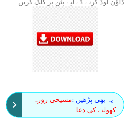
ڈاؤن لوڈ کرنے کے لیے بٹن پر کلک کریں
یہ بھی پڑھیں :
مسیحی روزہ
کھولنے کی دعا