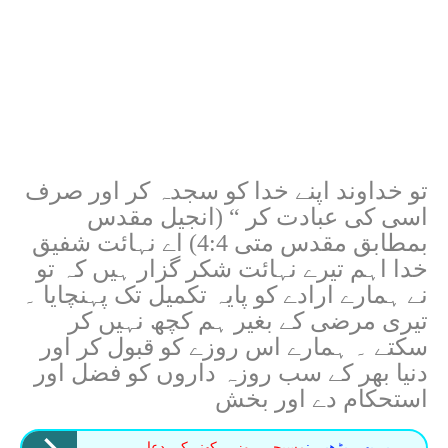
تو خداوند اپنے خدا کو سجدہ کر اور صرف
اسی کی عبادت کر “ (انجیل مقدس
بمطابق مقدس متی 4:4) اے نہائت شفیق
خدا اہم تیرے نہائت شکر گزار ہیں کہ تو
نے ہمارے ارادے کو پایہ تکمیل تک پہنچایا ۔
تیری مرضی کے بغیر ہم کچھ نہیں کر
سکتے ۔ ہمارے اس روزے کو قبول کر اور
دنیا بھر کے سب روزہ داروں کو فضل اور
استحکام دے اور بخش
یہ بھی پڑھیں :
مسیحی روزہ رکھنے کی دعا