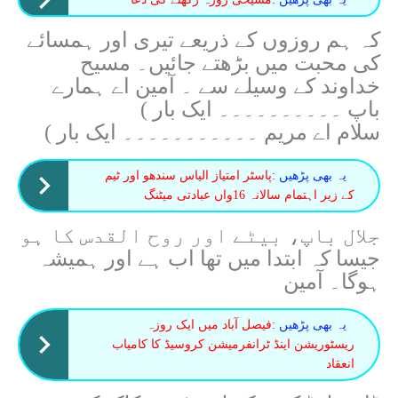
کہ ہم روزوں کے ذریعے تیری اور ہمسائے
کی محبت میں بڑھتے جائیں۔ مسیح
خداوند کے وسیلے سے ۔ آمین اے ہمارے
باپ ۔۔۔۔۔۔۔۔۔۔ ایک بار )
سلام اے مریم ۔۔۔۔۔۔۔۔۔۔۔ ایک بار )
یہ بھی پڑھیں :
پاسٹر امتیاز الیاس سندھو اور ٹیم
کے زیر اہتمام سالانہ 16واں عبادتی میٹنگ
جلال باپ، بیٹے اور روح القدس کا ہو
جیسا کہ ابتدا میں تھا اب ہے اور ہمیشہ
ہوگا۔ آمین
یہ بھی پڑھیں :
فیصل آباد میں ایک روزہ
ریسٹوریشن اینڈ ٹرانفرمیشن کروسیڈ کا کامیاب
انعقاد