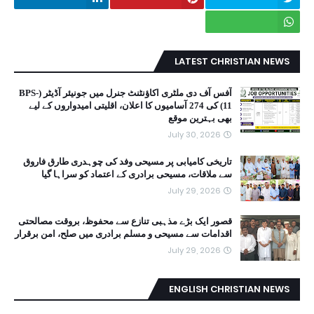
LATEST CHRISTIAN NEWS
آفس آف دی ملٹری اکاؤنٹنٹ جنرل میں جونیئر آڈیٹر (BPS-
11) کی 274 آسامیوں کا اعلان، اقلیتی امیدواروں کے لیے
بھی بہترین موقع
July 30, 2026
تاریخی کامیابی پر مسیحی وفد کی چوہدری طارق فاروق
سے ملاقات، مسیحی برادری کے اعتماد کو سراہا گیا
July 29, 2026
قصور ایک بڑے مذہبی تنازع سے محفوظ، بروقت مصالحتی
اقدامات سے مسیحی و مسلم برادری میں صلح، امن برقرار
July 29, 2026
ENGLISH CHRISTIAN NEWS