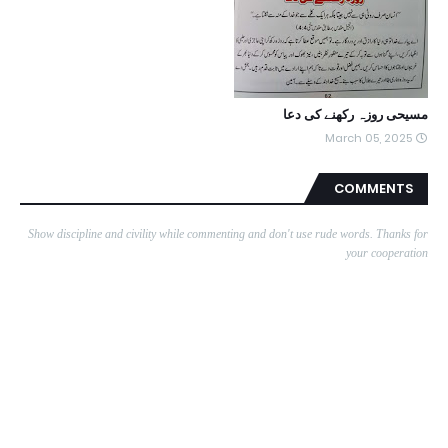
مسیحی روزہ رکھنے کی دعا
March 05, 2025
COMMENTS
Show discipline and civility while commenting and don't use rude words. Thanks for
your cooperation