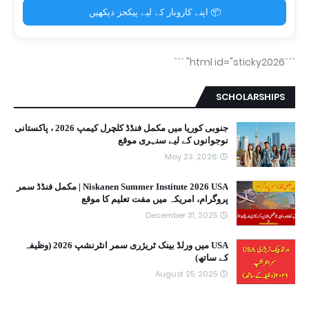
📦 اپنے کاروبار کے لیے پیکجز دیکھیں
```
```html id="sticky2026"
SCHOLARSHIPS
جنوبی کوریا میں مکمل فنڈڈ کلچرل کیمپ 2026 ، پاکستانی
نوجوانوں کے لیے سنہری موقع
May 23, 2026
Niskanen Summer Institute 2026 USA | مکمل فنڈڈ سمر
پروگرام، امریکہ میں مفت تعلیم کا موقع
December 31, 2025
USA میں ورلڈ بینک ٹریژری سمر انٹرنشپ 2026 (وظیفہ
کے ساتھ)
August 25, 2025