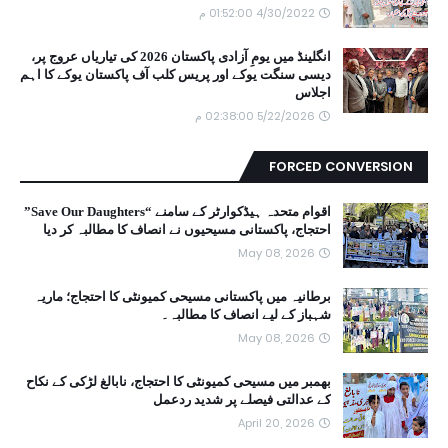
4/30/2022 01:52:00 م
انگلینڈ میں یومِ آزادی پاکستان 2026 کی تیاریاں عروج پر،
دیسی سنگت یوکے اور پریس کلب آف پاکستان یوکے کا اہم
اجلاس
5/22/2026 02:38:00 م
FORCED CONVERSION
اقوام متحدہ ہیڈکوارٹر کے سامنے “Save Our Daughters”
احتجاج، پاکستانی مسیحیوں نے انصاف کا مطالبہ کر دیا
May 08, 2026
برطانیہ میں پاکستانی مسیحی کمیونٹی کا احتجاج؛ ماریہ
شہباز کے لیے انصاف کا مطالبہ۔
May 08, 2026
بھمبر میں مسیحی کمیونٹی کا احتجاج، نابالغ لڑکی کے نکاح
کے عدالتی فیصلے پر شدید ردعمل
April 20, 2026