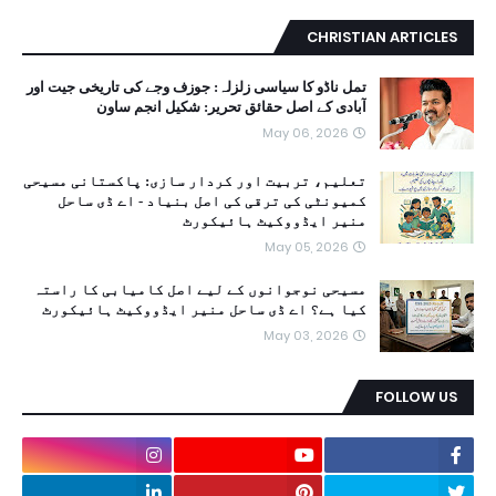
CHRISTIAN ARTICLES
تمل ناڈو کا سیاسی زلزلہ: جوزف وجے کی تاریخی جیت اور
آبادی کے اصل حقائق تحریر: شکیل انجم ساون
May 06, 2026
تعلیم، تربیت اور کردار سازی: پاکستانی مسیحی
کمیونٹی کی ترقی کی اصل بنیاد - اے ڈی ساحل
منیر ایڈووکیٹ ہائیکورٹ
May 05, 2026
مسیحی نوجوانوں کے لیے اصل کامیابی کا راستہ
کیا ہے؟ اے ڈی ساحل منیر ایڈووکیٹ ہائیکورٹ
May 03, 2026
FOLLOW US