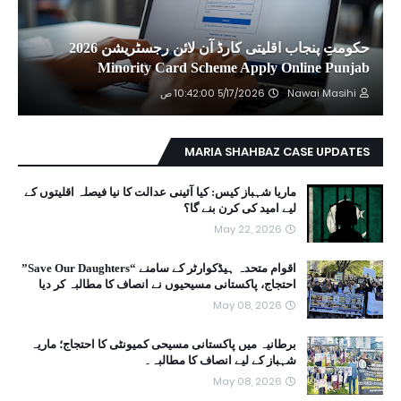
حکومتِ پنجاب اقلیتی کارڈ آن لائن رجسٹریشن 2026
Minority Card Scheme Apply Online Punjab
Nawai Masihi
5/17/2026 10:42:00 ص
MARIA SHAHBAZ CASE UPDATES
ماریا شہباز کیس: کیا آئینی عدالت کا نیا فیصلہ اقلیتوں کے
لیے امید کی کرن بنے گا؟
May 22, 2026
اقوام متحدہ ہیڈکوارٹر کے سامنے “Save Our Daughters”
احتجاج، پاکستانی مسیحیوں نے انصاف کا مطالبہ کر دیا
May 08, 2026
برطانیہ میں پاکستانی مسیحی کمیونٹی کا احتجاج؛ ماریہ
شہباز کے لیے انصاف کا مطالبہ۔
May 08, 2026