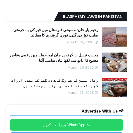
BLASPHEMY LAWS IN PAKISTAN
رحیم یار خان: مسیحی قبرستان میں قبر کی بے حرمتی،
صلیب توڑ دی گئی، فوری گرفتاری کا مطالبہ
March 06, 2026
مذہب تبدیل نہ کرنے پر جان لیوا حملے میں زخمی وقاص
مسیح کا ہاتھ سے لکھا بیان سامنے آگیا
March 28, 2025
وقاص مسیح کی شہ رگ کاٹ دی گئی کہ مقدس اوراق
کو ہاتھے لگانے سے وہ پلید ہوجاتے ہیں
March 23, 2025
📢 Advertise With Us
📞 WhatsApp پر رابطہ کریں