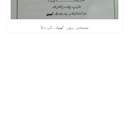
مسیحی روزہ کھولنے کی دعا