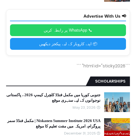
📢 Advertise With Us
📞 WhatsApp پر رابطہ کریں
📦 اپنے کاروبار کے لیے پیکجز دیکھیں
```
```html id="sticky2026"
SCHOLARSHIPS
جنوبی کوریا میں مکمل فنڈڈ کلچرل کیمپ 2026 ، پاکستانی
نوجوانوں کے لیے سنہری موقع
May 23, 2026
Niskanen Summer Institute 2026 USA | مکمل فنڈڈ سمر
پروگرام، امریکہ میں مفت تعلیم کا موقع
December 31, 2025