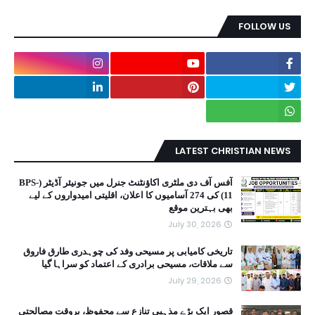
FOLLOW US
LATEST CHRISTIAN NEWS
آفس آف دی ملٹری اکاؤنٹنٹ جنرل میں جونیئر آڈیٹر (BPS-
11) کی 274 آسامیوں کا اعلان، اقلیتی امیدواروں کے لیے
بھی بہترین موقع
July 30, 2026
تاریخی کامیابی پر مسیحی وفد کی چوہدری طارق فاروق
سے ملاقات، مسیحی برادری کے اعتماد کو سراہا گیا
July 29, 2026
قصور ایک بڑے مذہبی تنازع سے محفوظ، بروقت مصالحتی