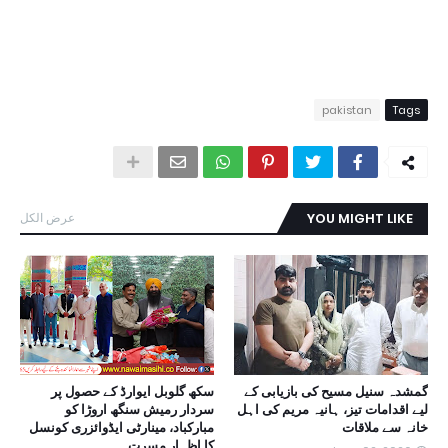
pakistan
Tags
YOU MIGHT LIKE
عرض الكل
گمشدہ سنیل مسیح کی بازیابی کے
سکھ گلوبل ایوارڈ کے حصول پر
لیے اقدامات تیز، ہانیہ مریم کی اہل
سردار رمیش سنگھ اروڑا کو
خانہ سے ملاقات
مبارکباد، مینارٹی ایڈوائزری کونسل
کا اظہارِ مسرت