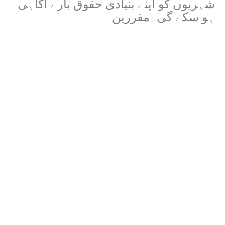
شہریوں کو اپنے بنیادی حقوق بارے آگاہی
ہو سکے گی۔مقررین