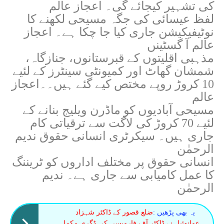
کی تشہیر کیجائے گی۔ اعجاز عالم
لفظ عیسائی کی جگہ مسیحی لکھنے کا
نوٹیفیکیشن جاری کیا جا چکا ہے۔ اعجاز
عالم آ گسٹینں
مذہبی اقلیتوں کے قبرستانوں، جنازگاہ،
شمشان گھاٹ اور کمیونٹی سینٹرز کے لئیے
10 کروڑ روپے مختص کیے گئے ہیں۔۔اعجاز
عالم
مسیحی آبادیوں کو ماڈرن ویلیج بنانے کے
لئیے 70 کروڑ کی لاگت سے ترقیاتی کام
جاری ہیں۔ سیکرٹری انسانی حقوق ندیم
الرحمٰن
انسانی حقوق پر مختلف اداروں کو ٹریننگ
کا عمل کامیابی سے جاری ہے۔ ندیم
الرحمٰن
یہ بھی پڑھیں :
ضلع قصور کے ڈاکٹر شہزاد
عمانوئیل نے ڈاکٹر آف فارمیسی کی ڈگری مکمل