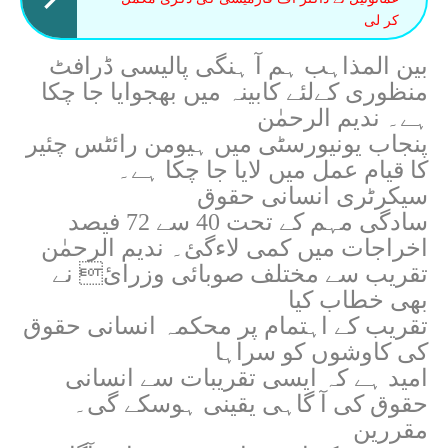
کر لی
بین المذاہب ہم آ ہنگی پالیسی ڈرافٹ
منظوری کےلئے کابینہ میں بھجوایا جا چکا
ہے۔ ندیم الرحمٰن
پنجاب یونیورسٹی میں ہیومن رائٹس چئیر
کا قیام عمل میں لایا جا چکا ہے۔
سیکرٹری انسانی حقوق
سادگی مہم کے تحت 40 سے 72 فیصد
اخراجات میں کمی لاءگئ۔ ندیم الرحمٰن
تقریب سے مختلف صوبائی وزرائ نے
بھی خطاب کیا
تقریب کے اہتمام پر محکمہ انسانی حقوق
کی کاوشوں کو سراہا
امید ہے کہ ایسی تقریبات سے انسانی
حقوق کی آ گاہی یقینی ہوسکے گی۔
مقررین