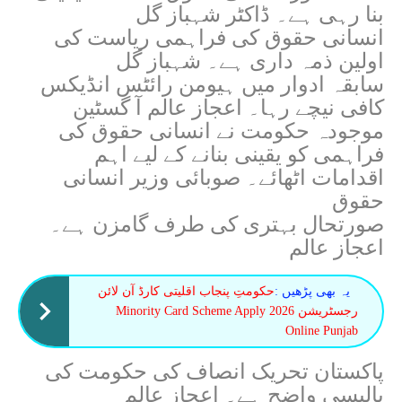
بنا رہی ہے۔ ڈاکٹر شہباز گل
انسانی حقوق کی فراہمی ریاست کی
اولین ذمہ داری ہے۔ شہباز گل
سابقہ ادوار میں ہیومن رائٹس انڈیکس
کافی نیچے رہا۔ اعجاز عالم آ گسٹین
موجودہ حکومت نے انسانی حقوق کی
فراہمی کو یقینی بنانے کے لیے اہم
اقدامات اٹھائے۔ صوبائی وزیر انسانی
حقوق
صورتحال بہتری کی طرف گامزن ہے۔
اعجاز عالم
یہ بھی پڑھیں :
حکومتِ پنجاب اقلیتی کارڈ آن لائن
رجسٹریشن 2026 Minority Card Scheme Apply
Online Punjab
پاکستان تحریک انصاف کی حکومت کی
پالیسی واضح ہے۔ اعجاز عالم