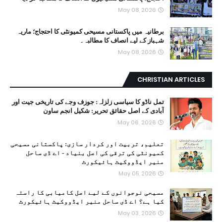
May 08, 2026
برطانیہ میں پاکستانی مسیحی کمیونٹی کا احتجاج؛ ماریہ
شہباز کے لیے انصاف کا مطالبہ۔
May 08, 2026
CHRISTIAN ARTICLES
تمل ناڈو کا سیاسی زلزلہ: جوزف وجے کی تاریخی جیت اور
آبادی کے اصل حقائق تحریر: شکیل انجم ساون
May 06, 2026
تعلیم، تربیت اور کردار سازی: پاکستانی مسیحی
کمیونٹی کی ترقی کی اصل بنیاد - اے ڈی ساحل
منیر ایڈووکیٹ ہائیکورٹ
May 05, 2026
مسیحی نوجوانوں کے لیے اصل کامیابی کا راستہ
کیا ہے؟ اے ڈی ساحل منیر ایڈووکیٹ ہائیکورٹ
May 03, 2026