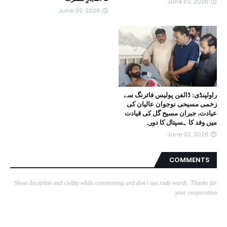
June 02, 2026
June 02, 2026
راولپنڈی: ڈالفن پولیس فائرنگ سے
زخمی مسیحی نوجوان عالیان کی
عیادت، جبران مسیح گل کی قیادت
میں وفد کا ہسپتال کا دورہ
June 02, 2026
COMMENTS
Show discipline and civility while commenting and don't use rude words. Thanks for
your cooperation