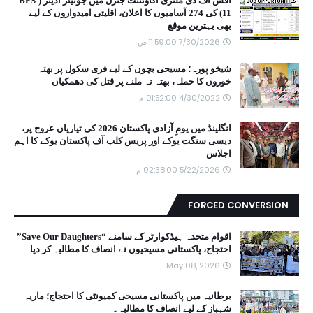
آفس آف دی ملٹری اکاؤنٹنٹ جنرل میں جونیئر آڈیٹر (BPS-
11) کی 274 آسامیوں کا اعلان، اقلیتی امیدواروں کے لیے
بھی بہترین موقع
7/30/2026 11:59:00 ص
شیخو پورہ؛ مسیحی بچوں کے لیے فری سکول پر بھتہ
خوروں کا حملہ، بھتہ نہ ملنے پر قتل کی دھمکیاں
4/30/2022 01:52:00 م
انگلینڈ میں یومِ آزادی پاکستان 2026 کی تیاریاں عروج پر،
دیسی سنگت یوکے اور پریس کلب آف پاکستان یوکے کا اہم
اجلاس
5/22/2026 02:38:00 م
FORCED CONVERSION
اقوام متحدہ ہیڈکوارٹر کے سامنے “Save Our Daughters”
احتجاج، پاکستانی مسیحیوں نے انصاف کا مطالبہ کر دیا
May 08, 2026
برطانیہ میں پاکستانی مسیحی کمیونٹی کا احتجاج؛ ماریہ
شہباز کے لیے انصاف کا مطالبہ۔