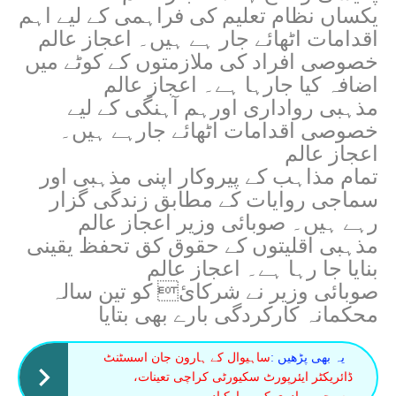
یکساں نظام تعلیم کی فراہمی کے لیے اہم
اقدامات اٹھائے جار ہے ہیں۔ اعجاز عالم
خصوصی افراد کی ملازمتوں کے کوٹے میں
اضافہ کیا جارہا ہے۔ اعجاز عالم
مذہبی رواداری اورہم آہنگی کے لیے
خصوصی اقدامات اٹھائے جارہے ہیں۔
اعجاز عالم
تمام مذاہب کے پیروکار اپنی مذہبی اور
سماجی روایات کے مطابق زندگی گزار
رہے ہیں۔ صوبائی وزیر اعجاز عالم
مذہبی اقلیتوں کے حقوق کق تحفظ یقینی
بنایا جا رہا ہے۔ اعجاز عالم
صوبائی وزیر نے شرکائ کو تین سالہ
محکمانہ کارکردگی بارے بھی بتایا
یہ بھی پڑھیں :
ساہیوال کے ہارون جان اسسٹنٹ
ڈائریکٹر ایئرپورٹ سکیورٹی کراچی تعینات،