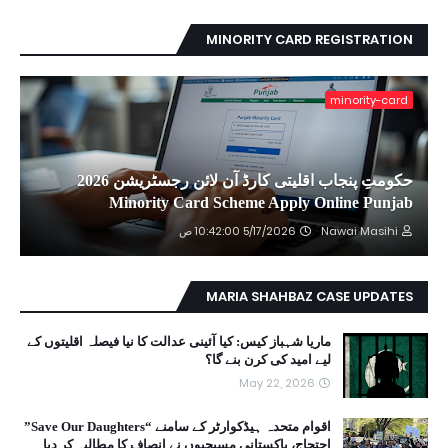
MINORITY CARD REGISTRATION
minority-card
حکومتِ پنجاب اقلیتی کارڈ آن لائن رجسٹریشن 2026
Minority Card Scheme Apply Online Punjab
Nawai Masihi
5/17/2026 10:42:00 ص
MARIA SHAHBAZ CASE UPDATES
ماریا شہباز کیس: کیا آئینی عدالت کا نیا فیصلہ اقلیتوں کے
لیے امید کی کرن بنے گا؟
May 22, 2026
اقوام متحدہ ہیڈکوارٹر کے سامنے “Save Our Daughters”
احتجاج، پاکستانی مسیحیوں نے انصاف کا مطالبہ کر دیا