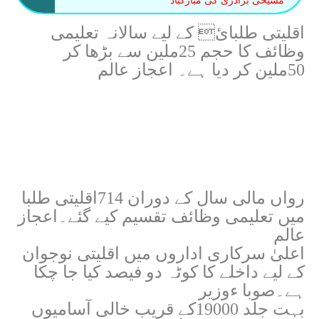
مسیحی برادری کی مبارکباد
اقلیتی طلبائ کے لیے سالانہ تعلیمی
وظائف کا حجم 25ملین سے بڑھا کر
50ملین کر دیا ہے۔ اعجاز عالم
رواں مالی سال کے دوران 714اقلیتی طلبا
میں تعلیمی وظائف تقسیم کیے گئے۔اعجاز
عالم
اعلیٰ سرکاری اداروں میں اقلیتی نوجوان
کے لیے داخلے کا کوٹہ دو فیصد کیا جا چکا
ہے۔صوبا ءوزیر
بہت جلد 19000کے قریب خالی آسامیوں