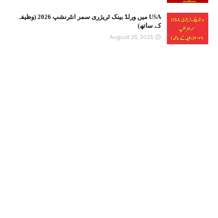
USA میں ورلڈ بینک ٹریژری سمر انٹرنشپ 2026 (وظیفہ
کے ساتھ)
August 25, 2025