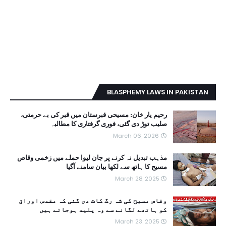
BLASPHEMY LAWS IN PAKISTAN
رحیم یار خان: مسیحی قبرستان میں قبر کی بے حرمتی،
صلیب توڑ دی گئی، فوری گرفتاری کا مطالبہ
March 06, 2026
مذہب تبدیل نہ کرنے پر جان لیوا حملے میں زخمی وقاص
مسیح کا ہاتھ سے لکھا بیان سامنے آگیا
March 28, 2025
وقاص مسیح کی شہ رگ کاٹ دی گئی کہ مقدس اوراق
کو ہاتھے لگانے سے وہ پلید ہوجاتے ہیں
March 23, 2025